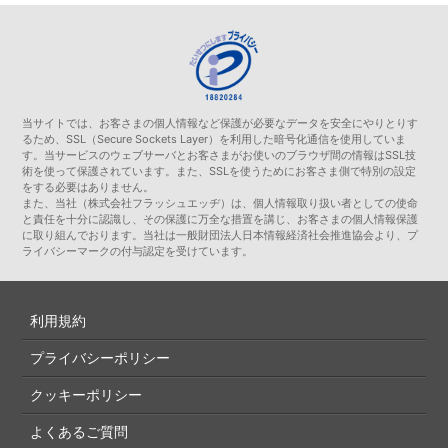
当サイトでは、お客さまの個人情報など保護が必要なデータを安全にやりとりす
るため、SSL（Secure Sockets Layer）を利用した暗号化通信を使用していま
す。当サービスのウェブサーバとお客さまがお使いのブラウザ間の情報はSSL技
術を使って保護されています。また、SSLを使うためにお客さま側で特別の設定
をする必要はありません。
また、当社（株式会社フラッシュエッヂ）は、個人情報取り扱い者としての使命
と責任を十分に認識し、その保護に万全な措置を講じ、お客さまの個人情報保護
に取り組んでおります。当社は一般財団法人日本情報経済社会推進協会より、プ
ライバシーマークの付与認定を受けています。
利用規約
プライバシーポリシー
クッキーポリシー
よくあるご質問