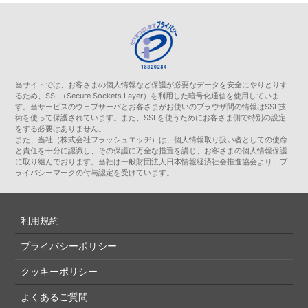
当サイトでは、お客さまの個人情報など保護が必要なデータを安全にやりとりす
るため、SSL（Secure Sockets Layer）を利用した暗号化通信を使用していま
す。当サービスのウェブサーバとお客さまがお使いのブラウザ間の情報はSSL技
術を使って保護されています。また、SSLを使うためにお客さま側で特別の設定
をする必要はありません。
また、当社（株式会社フラッシュエッヂ）は、個人情報取り扱い者としての使命
と責任を十分に認識し、その保護に万全な措置を講じ、お客さまの個人情報保護
に取り組んでおります。当社は一般財団法人日本情報経済社会推進協会より、プ
ライバシーマークの付与認定を受けています。
利用規約
プライバシーポリシー
クッキーポリシー
よくあるご質問