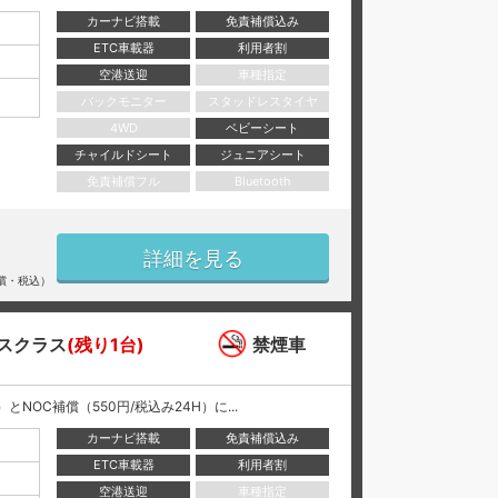
カーナビ搭載
免責補償込み
ETC車載器
利用者割
空港送迎
車種指定
バックモニター
スタッドレスタイヤ
4WD
ベビーシート
チャイルドシート
ジュニアシート
免責補償フル
Bluetooth
詳細を見る
償・税込）
スクラス
(残り1台)
禁煙車
NOC補償（550円/税込み24H）に...
カーナビ搭載
免責補償込み
ETC車載器
利用者割
空港送迎
車種指定