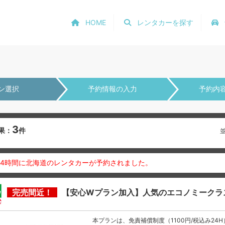
HOME
レンタカーを探す
ン選択
予約情報の入力
予約内
3
果：
件
24時間に北海道のレンタカーが予約されました。
完売間近！
【安心Wプラン加入】人気のエコノミークラ
本プランは、免責補償制度（1100円/税込み24H）と