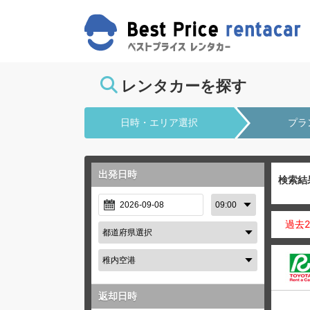
レンタカーを探す
日時・エリア選択
プラ
出発日時
検索結
過去
返却日時