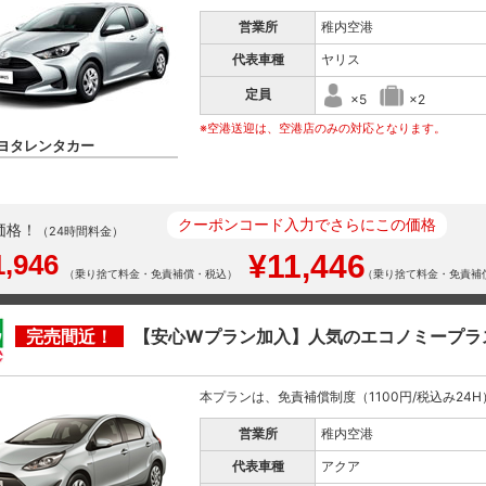
営業所
稚内空港
代表車種
ヤリス
定員
×5
×2
※空港送迎は、空港店のみの対応となります。
ヨタレンタカー
クーポンコード入力でさらにこの価格
価格！
（24時間料金）
1,946
¥11,446
（乗り捨て料金・免責補償・税込）
（乗り捨て料金・免責補
完売間近！
【安心Wプラン加入】人気のエコノミープラ
本プランは、免責補償制度（1100円/税込み24H）と
営業所
稚内空港
代表車種
アクア