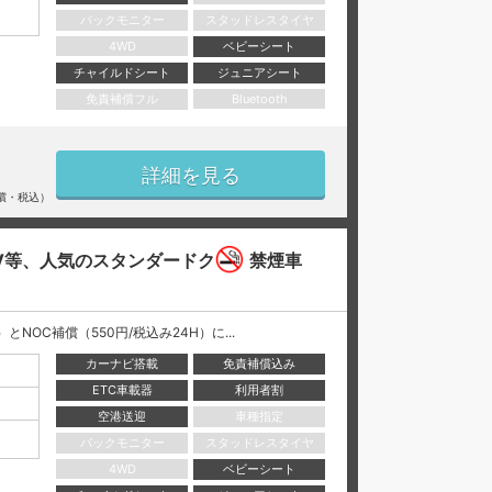
バックモニター
スタッドレスタイヤ
4WD
ベビーシート
チャイルドシート
ジュニアシート
免責補償フル
Bluetooth
詳細を見る
償・税込）
V等、人気のスタンダードク
禁煙車
NOC補償（550円/税込み24H）に...
カーナビ搭載
免責補償込み
ETC車載器
利用者割
空港送迎
車種指定
バックモニター
スタッドレスタイヤ
4WD
ベビーシート