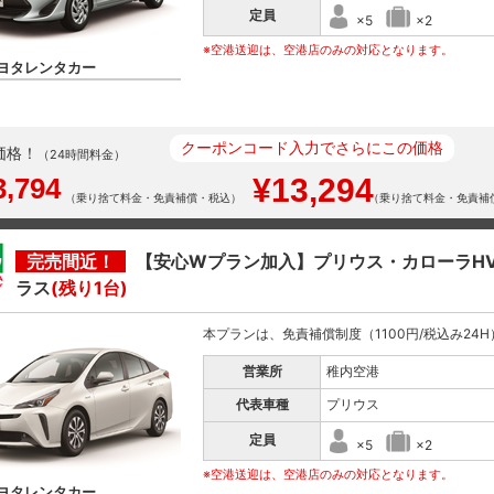
定員
×5
×2
※空港送迎は、空港店のみの対応となります。
ヨタレンタカー
クーポンコード入力でさらにこの価格
価格！
（24時間料金）
3,794
¥13,294
（乗り捨て料金・免責補償・税込）
（乗り捨て料金・免責補
完売間近！
【安心Wプラン加入】プリウス・カローラH
ラス
(残り1台)
本プランは、免責補償制度（1100円/税込み24H）と
営業所
稚内空港
代表車種
プリウス
定員
×5
×2
※空港送迎は、空港店のみの対応となります。
ヨタレンタカー