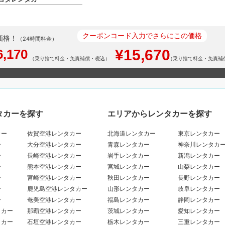
クーポンコード入力でさらにこの価格
価格！
（24時間料金）
6,170
¥15,670
（乗り捨て料金・免責補償・税込）
（乗り捨て料金・免責補
タカーを探す
エリアからレンタカーを探す
カー
佐賀空港レンタカー
北海道レンタカー
東京レンタカー
ー
大分空港レンタカー
青森レンタカー
神奈川レンタカ
ー
長崎空港レンタカー
岩手レンタカー
新潟レンタカー
ー
熊本空港レンタカー
宮城レンタカー
山梨レンタカー
ー
宮崎空港レンタカー
秋田レンタカー
長野レンタカー
ー
鹿児島空港レンタカー
山形レンタカー
岐阜レンタカー
ー
奄美空港レンタカー
福島レンタカー
静岡レンタカー
タカー
那覇空港レンタカー
茨城レンタカー
愛知レンタカー
タカー
石垣空港レンタカー
栃木レンタカー
三重レンタカー