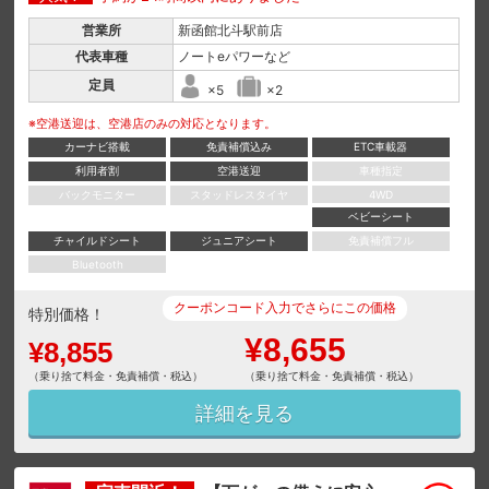
営業所
新函館北斗駅前店
代表車種
ノートeパワーなど
定員
×5
×2
※空港送迎は、空港店のみの対応となります。
カーナビ搭載
免責補償込み
ETC車載器
利用者割
空港送迎
車種指定
バックモニター
スタッドレスタイヤ
4WD
ベビーシート
チャイルドシート
ジュニアシート
免責補償フル
Bluetooth
クーポンコード入力でさらにこの価格
特別価格！
¥8,655
¥8,855
（乗り捨て料金・免責補償・税込）
（乗り捨て料金・免責補償・税込）
詳細を見る