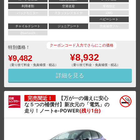
利用者割
空港送迎
車種指定
バックモニター
スタッドレスタイヤ
4WD
ベビーシート
チャイルドシート
ジュニアシート
免責補償フル
Bluetooth
クーポンコード入力でさらにこの価格
特別価格！
¥8,932
¥9,482
（乗り捨て料金・免責補償・税込）
（乗り捨て料金・免責補償・税込）
詳細を見る
完売間近！
【万が一の備えに安心
な５つの補償付】新次元の「電気」の
走り！ノートe-POWER
(残り1台)