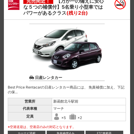
完売間近！
【万が一の備えに安心
な５つの補償付】5名乗り小型車では
パワーがあるクラス
(残り2台)
日産レンタカー
Best Price Rentacarの日産レンタカー商品には、 免責補償に加え、下記
の保...
営業所
新函館北斗駅前
代表車種
マーチ
定員
×5
×2
※空港送迎は、空港店のみの対応となります。
カーナビ搭載
免責補償込み
ETC車載器