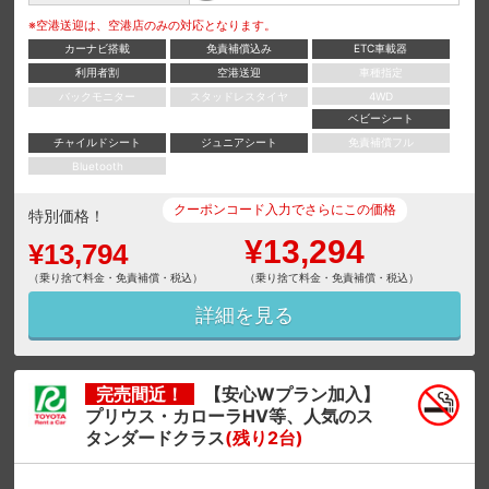
※空港送迎は、空港店のみの対応となります。
カーナビ搭載
免責補償込み
ETC車載器
利用者割
空港送迎
車種指定
バックモニター
スタッドレスタイヤ
4WD
ベビーシート
チャイルドシート
ジュニアシート
免責補償フル
Bluetooth
クーポンコード入力でさらにこの価格
特別価格！
¥13,294
¥13,794
（乗り捨て料金・免責補償・税込）
（乗り捨て料金・免責補償・税込）
詳細を見る
完売間近！
【安心Wプラン加入】
プリウス・カローラHV等、人気のス
タンダードクラス
(残り2台)