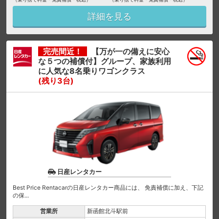
詳細を見る
完売間近！
【万が一の備えに安心
な５つの補償付】グループ、家族利用
に人気な8名乗りワゴンクラス
(残り3台)
日産レンタカー
Best Price Rentacarの日産レンタカー商品には、 免責補償に加え、下記
の保...
営業所
新函館北斗駅前