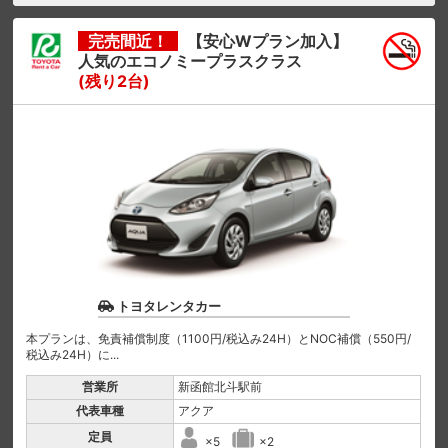
完売間近！
【安心Wプラン加入】
人気のエコノミープラスクラス
(残り2台)
トヨタレンタカー
本プランは、免責補償制度（1100円/税込み24H）とNOC補償（550円/
税込み24H）に...
営業所
新函館北斗駅前
代表車種
アクア
定員
×5
×2