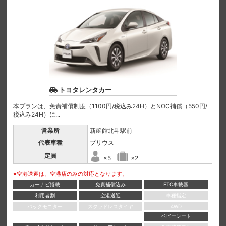
トヨタレンタカー
本プランは、免責補償制度（1100円/税込み24H）とNOC補償（550円/
税込み24H）に...
営業所
新函館北斗駅前
代表車種
プリウス
定員
×5
×2
※空港送迎は、空港店のみの対応となります。
カーナビ搭載
免責補償込み
ETC車載器
利用者割
空港送迎
車種指定
バックモニター
スタッドレスタイヤ
4WD
ベビーシート