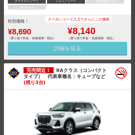
チャイルドシート
ジュニアシート
免責補償フル
Bluetooth
クーポンコード入力でさらにこの価格
特別価格！
¥8,140
¥8,690
（乗り捨て料金・免責補償・税込）
（乗り捨て料金・免責補償・税込）
詳細を見る
完売間近！
RAクラス（コンパクト
タイプ） 代表車種名：キューブなど
(残り3台)