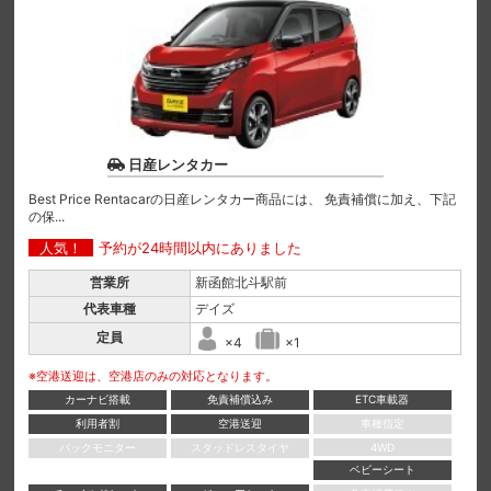
日産レンタカー
Best Price Rentacarの日産レンタカー商品には、 免責補償に加え、下記
の保...
人気！
予約が24時間以内にありました
営業所
新函館北斗駅前
代表車種
デイズ
定員
×4
×1
※空港送迎は、空港店のみの対応となります。
カーナビ搭載
免責補償込み
ETC車載器
利用者割
空港送迎
車種指定
バックモニター
スタッドレスタイヤ
4WD
ベビーシート