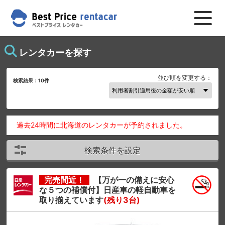
レンタカーを探す
並び順を変更する：
検索結果：
10
件
過去24時間に北海道のレンタカーが予約されました。
検索条件を設定
完売間近！
【万が一の備えに安心
な５つの補償付】日産車の軽自動車を
取り揃えています
(残り3台)