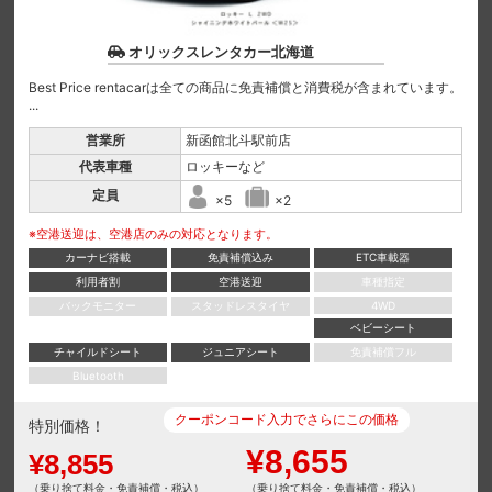
オリックスレンタカー北海道
Best Price rentacarは全ての商品に免責補償と消費税が含まれています。
...
営業所
新函館北斗駅前店
代表車種
ロッキーなど
定員
×5
×2
※空港送迎は、空港店のみの対応となります。
カーナビ搭載
免責補償込み
ETC車載器
利用者割
空港送迎
車種指定
バックモニター
スタッドレスタイヤ
4WD
ベビーシート
チャイルドシート
ジュニアシート
免責補償フル
Bluetooth
クーポンコード入力でさらにこの価格
特別価格！
¥8,655
¥8,855
（乗り捨て料金・免責補償・税込）
（乗り捨て料金・免責補償・税込）