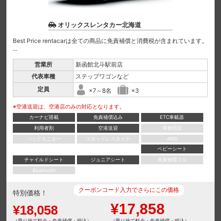
オリックスレンタカー北海道
Best Price rentacarは全ての商品に免責補償と消費税が含まれています。
...
営業所
新函館北斗駅前店
代表車種
ステップワゴンなど
定員
×7～8名
×3
※空港送迎は、空港店のみの対応となります。
カーナビ搭載
免責補償込み
ETC車載器
利用者割
空港送迎
車種指定
バックモニター
スタッドレスタイヤ
4WD
ベビーシート
チャイルドシート
ジュニアシート
免責補償フル
Bluetooth
クーポンコード入力でさらにこの価格
特別価格！
¥17,858
¥18,058
（乗り捨て料金・免責補償・税込）
（乗り捨て料金・免責補償・税込）