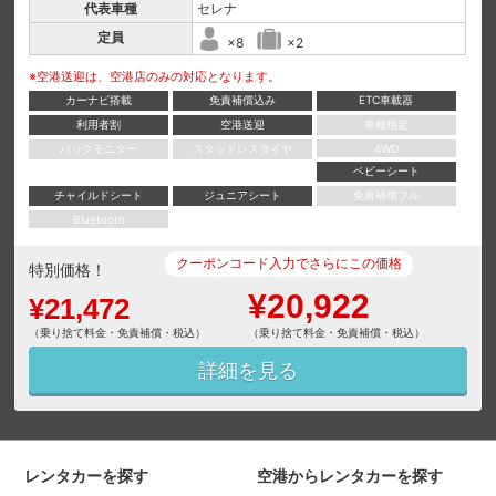
代表車種
セレナ
定員
×8
×2
※空港送迎は、空港店のみの対応となります。
カーナビ搭載
免責補償込み
ETC車載器
利用者割
空港送迎
車種指定
バックモニター
スタッドレスタイヤ
4WD
ベビーシート
チャイルドシート
ジュニアシート
免責補償フル
Bluetooth
クーポンコード入力でさらにこの価格
特別価格！
¥20,922
¥21,472
（乗り捨て料金・免責補償・税込）
（乗り捨て料金・免責補償・税込）
詳細を見る
レンタカーを探す
空港からレンタカーを探す