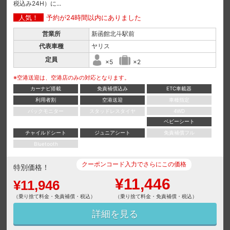
税込み24H）に...
人気！
予約が24時間以内にありました
営業所
新函館北斗駅前
代表車種
ヤリス
定員
×5
×2
※空港送迎は、空港店のみの対応となります。
カーナビ搭載
免責補償込み
ETC車載器
利用者割
空港送迎
車種指定
バックモニター
スタッドレスタイヤ
4WD
ベビーシート
チャイルドシート
ジュニアシート
免責補償フル
Bluetooth
クーポンコード入力でさらにこの価格
特別価格！
¥11,446
¥11,946
（乗り捨て料金・免責補償・税込）
（乗り捨て料金・免責補償・税込）
詳細を見る