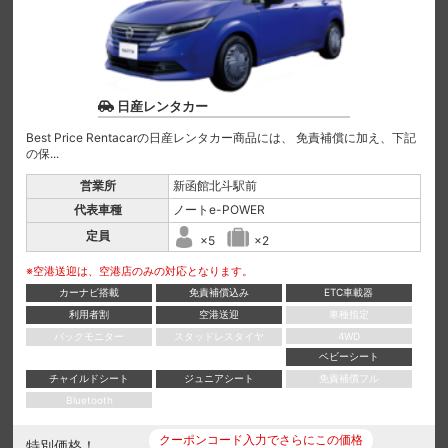
日産レンタカー
Best Price Rentacarの日産レンタカー商品には、 免責補償に加え、下記
の保...
営業所
新函館北斗駅前
代表車種
ノートe-POWER
定員
×5
×2
※空港送迎は、空港店のみの対応となります。
カーナビ搭載
免責補償込み
ETC車載器
利用者割
空港送迎
車種指定
バックモニター
スタッドレスタイヤ
4WD
ベビーシート
チャイルドシート
ジュニアシート
免責補償フル
Bluetooth
クーポンコード入力でさらにこの価格
特別価格！