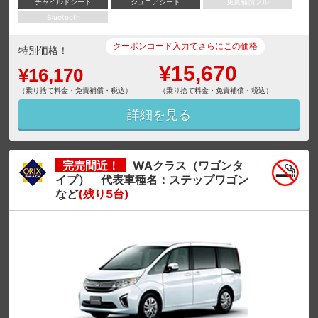
チャイルドシート
ジュニアシート
免責補償フル
Bluetooth
クーポンコード入力でさらにこの価格
特別価格！
¥15,670
¥16,170
（乗り捨て料金・免責補償・税込）
（乗り捨て料金・免責補償・税込）
詳細を見る
完売間近！
WAクラス（ワゴンタ
イプ） 代表車種名：ステップワゴン
など
(残り5台)