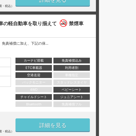
償・税込）
車の軽自動車を取り揃えて
禁煙車
には、 免責補償に加え、下記の保...
カーナビ搭載
免責補償込み
ETC車載器
利用者割
空港送迎
車種指定
バックモニター
スタッドレスタイヤ
4WD
ベビーシート
チャイルドシート
ジュニアシート
Bluetooth
免責補償フル
詳細を見る
償・税込）