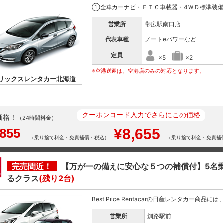
①全車カーナビ・ＥＴＣ車載器・4ＷＤ標準装備 
営業所
帯広駅南口店
代表車種
ノートeパワーなど
定員
×5
×2
※空港送迎は、空港店のみの対応となります。
リックスレンタカー北海道
クーポンコード入力でさらにこの価格
価格！
（24時間料金）
,855
¥8,655
（乗り捨て料金・免責補償・税込）
（乗り捨て料金・免責補
完売間近！
【万が一の備えに安心な５つの補償付】5名
るクラス
(残り2台)
Best Price Rentacarの日産レンタカー商品
営業所
釧路駅前