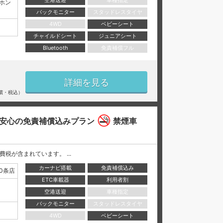
空港送迎
車種指定
ホン
バックモニター
スタッドレスタイヤ
4WD
ベビーシート
チャイルドシート
ジュニアシート
Bluetooth
免責補償フル
詳細を見る
償・税込）
安心の免責補償込みプラン
禁煙車
と消費税が含まれています。 ...
カーナビ搭載
免責補償込み
0条店
ETC車載器
利用者割
空港送迎
車種指定
バックモニター
スタッドレスタイヤ
4WD
ベビーシート