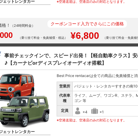
ジェットレンタカー
※空港送迎は、空港店のみの対応となります。
クーポンコード入力でさらにこの価格
価格！
（24時間料金）
,000
¥6,800
（乗り捨て料金・免責補償・税込）
（乗り捨て料金・免責補
事前チェックインで、スピード出発！【軽自動車クラス】安
♪【カーナビorディスプレイオーディオ搭載】
Best Price rentacarは全ての商品に免責補償
営業所
バジェット・レンタカーすすきの南10
代表車
ライフ、ムーブ、ワゴンR、ステラ、
種
ゴン 等
定員
×4
×1
※空港送迎は、空港店のみの対応となります。
ジェットレンタカー