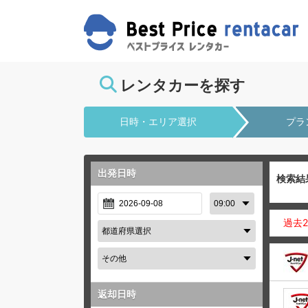
レンタカーを探す
日時・エリア選択
プラ
出発日時
検索結
過去
返却日時