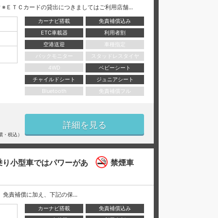
※ＥＴＣカードの貸出につきましてはご利用店舗...
カーナビ搭載
免責補償込み
ETC車載器
利用者割
空港送迎
車種指定
バックモニター
スタッドレスタイヤ
4WD
ベビーシート
チャイルドシート
ジュニアシート
Bluetooth
免責補償フル
詳細を見る
償・税込）
乗り小型車ではパワーがあ
禁煙車
には、 免責補償に加え、下記の保...
カーナビ搭載
免責補償込み