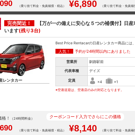
,090
¥6,890
（乗り捨て料金・免責補償・税込）
（乗り捨て料金・免責補
完売間近！
【万が一の備えに安心な５つの補償付】日産
います
(残り3台)
Best Price Rentacarの日産レンタカー商品
人気！
予約が24時間以内にありました
営業所
釧路駅前
代表車種
デイズ
産レンタカー
定員
×4
×1
※空港送迎は、空港店のみの対応となります。
クーポンコード入力でさらにこの価格
価格！
（24時間料金）
,690
¥8,140
（乗り捨て料金・免責補償・税込）
（乗り捨て料金・免責補