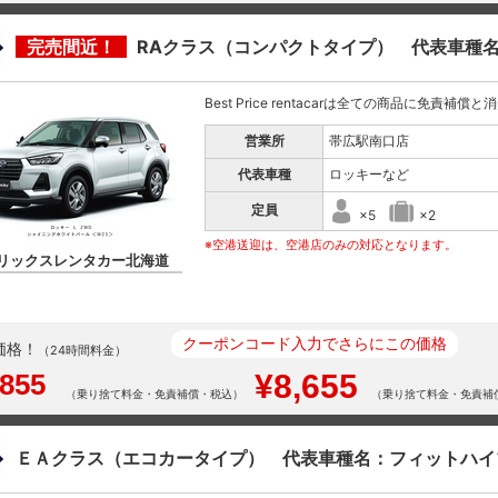
完売間近！
RAクラス（コンパクトタイプ） 代表車種
Best Price rentacarは全ての商品に免責補償
営業所
帯広駅南口店
代表車種
ロッキーなど
定員
×5
×2
※空港送迎は、空港店のみの対応となります。
リックスレンタカー北海道
クーポンコード入力でさらにこの価格
価格！
（24時間料金）
,855
¥8,655
（乗り捨て料金・免責補償・税込）
（乗り捨て料金・免責補
ＥＡクラス（エコカータイプ） 代表車種名：フィットハイ