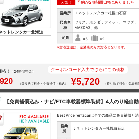
人気！
予約が24時間以内にありました
営業所
Ｊネットレンタカー札幌白石店
代表車
ヤリス、ホンダ：フィット、マツダ：
種
MAZDA2、他
ネットレンタカー北海道
定員
×5
×2
※空港送迎は、空港店のみの対応となります。
クーポンコード入力でさらにこの価格
価格！
（24時間料金）
,920
¥5,720
（乗り捨て料金・免責補償・税込）
（乗り捨て料金・免責補
【免責補償込み・ナビ/ETC車載器標準装備】4人のり軽自
Best Price rentacarは全ての商品に免責補償
営業
Ｊネットレンタカー札幌白石店
所