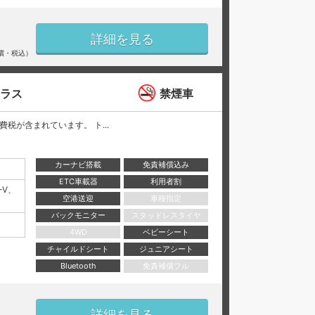
詳細を見る
償・税込）
クラス
禁煙車
と消費税が含まれています。 ト...
カーナビ搭載
免責補償込み
ETC車載器
利用者割
-V、
空港送迎
車種指定
バックモニター
スタッドレスタイヤ
4WD
ベビーシート
チャイルドシート
ジュニアシート
Bluetooth
免責補償フル
詳細を見る