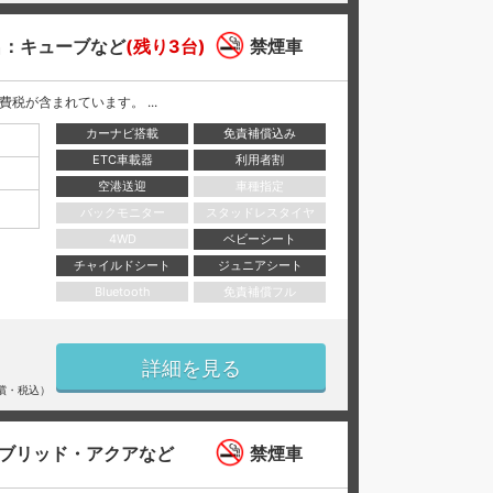
名：キューブなど
(残り3台)
禁煙車
と消費税が含まれています。 ...
カーナビ搭載
免責補償込み
ETC車載器
利用者割
空港送迎
車種指定
バックモニター
スタッドレスタイヤ
4WD
ベビーシート
チャイルドシート
ジュニアシート
Bluetooth
免責補償フル
詳細を見る
償・税込）
ブリッド・アクアなど
禁煙車