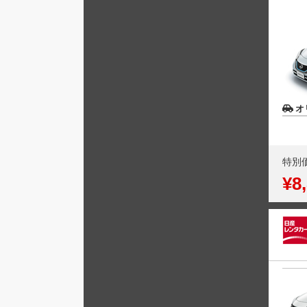
オ
特別
¥8