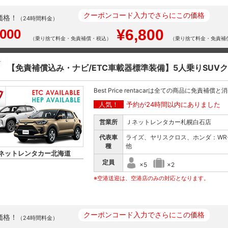
クーポンコード入力でさらにこの価格
価格！
（24時間料金）
,000
¥6,800
（乗り捨て料金・免責補償・税込）
（乗り捨て料金・免責補
【免責補償込み・ナビ/ETC車載器標準装備】5人乗りSUV
Best Price rentacarは全ての商品に免責補償
人気！
予約が24時間以内にありました
営業所
Ｊネットレンタカー札幌白石店
代表車
ライズ、ヤリスクロス、ホンダ：WR
種
他
ネットレンタカー北海道
定員
×5
×2
※空港送迎は、空港店のみの対応となります。
クーポンコード入力でさらにこの価格
価格！
（24時間料金）