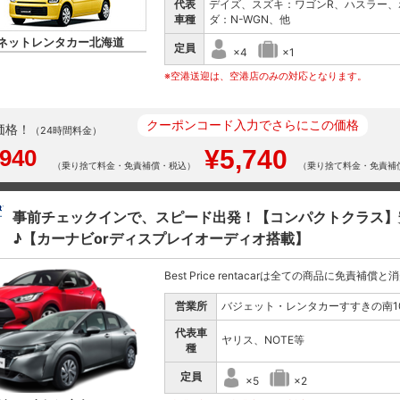
代表
デイズ、スズキ：ワゴンR、ハスラー、
車種
ダ：N-WGN、他
ネットレンタカー北海道
定員
×4
×1
※空港送迎は、空港店のみの対応となります。
クーポンコード入力でさらにこの価格
価格！
（24時間料金）
,940
¥5,740
（乗り捨て料金・免責補償・税込）
（乗り捨て料金・免責補
事前チェックインで、スピード出発！【コンパクトクラス】
♪【カーナビorディスプレイオーディオ搭載】
Best Price rentacarは全ての商品に免責補償
営業所
バジェット・レンタカーすすきの南1
代表車
ヤリス、NOTE等
種
定員
×5
×2