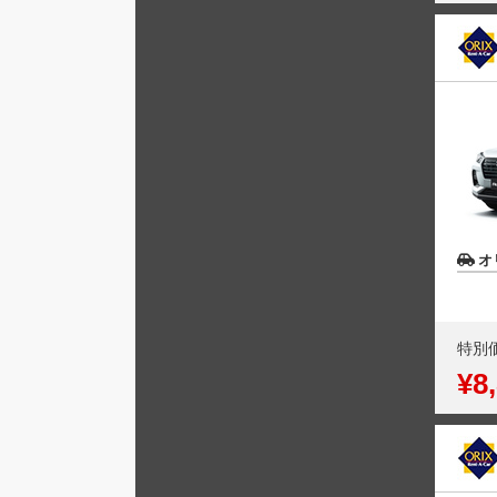
オ
特別
¥8