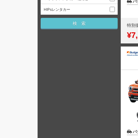
バ
HIPsレンタカー
特別
¥7
バ