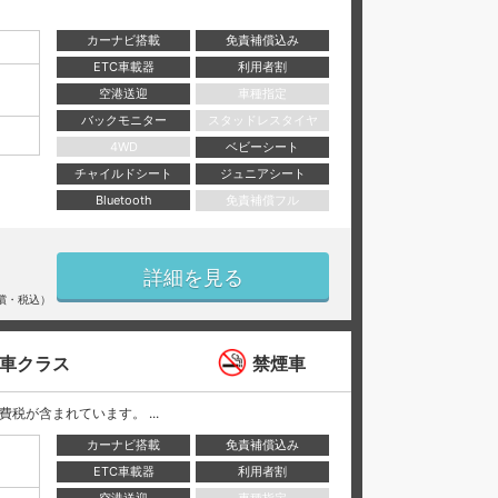
カーナビ搭載
免責補償込み
ETC車載器
利用者割
空港送迎
車種指定
バックモニター
スタッドレスタイヤ
4WD
ベビーシート
チャイルドシート
ジュニアシート
Bluetooth
免責補償フル
詳細を見る
償・税込）
動車クラス
禁煙車
と消費税が含まれています。 ...
カーナビ搭載
免責補償込み
ETC車載器
利用者割