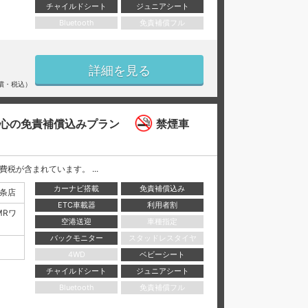
チャイルドシート
ジュニアシート
Bluetooth
免責補償フル
詳細を見る
償・税込）
心の免責補償込みプラン
禁煙車
と消費税が含まれています。 ...
カーナビ搭載
免責補償込み
条店
ETC車載器
利用者割
MRワ
空港送迎
車種指定
バックモニター
スタッドレスタイヤ
4WD
ベビーシート
チャイルドシート
ジュニアシート
Bluetooth
免責補償フル