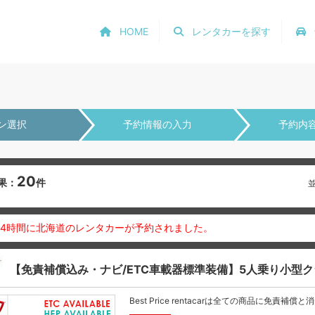
HOME
レンタカーを探す
ン選択
予約情報の入力
予約内
20
果：
件
24時間に北海道のレンタカーが予約されました。
【免責補償込み・ナビ/ETC車載器標準装備】5人乗り小型
Best Price rentacarは全ての商品に免責補償