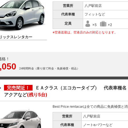
営業所
八戸駅前店
代表車種
フィットなど
定員
×5
×2
※空港送迎は、空港店のみの対応となります。
リックスレンタカー
価格！
,050
24時間料金（乗り捨て料金・免責補償・税込）
完売間近！
ＥＡクラス（エコカータイプ） 代表車種名
アクアなど
(残り5台)
Best Price rentacarは全ての商品に免責補償
営業所
八戸駅前店
代表車種
ノートeパワーなど