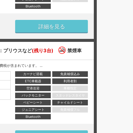
Bluetooth
詳細を見る
：プリウスなど
(残り3台)
禁煙車
と消費税が含まれています。 ...
カーナビ搭載
免責補償込み
ETC車載器
利用者割
空港送迎
車種指定
バックモニター
スタッドレスタイヤ
ベビーシート
チャイルドシート
ジュニアシート
免責補償フル
Bluetooth