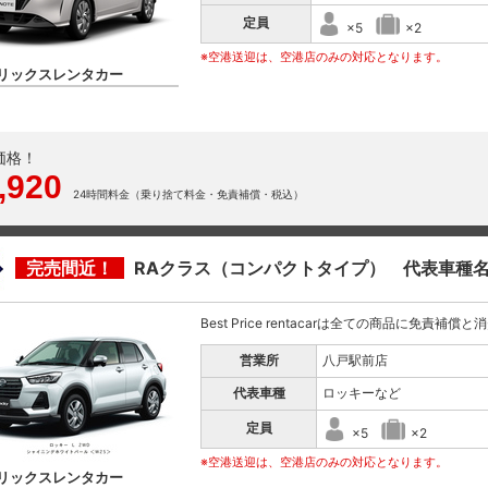
定員
×5
×2
※空港送迎は、空港店のみの対応となります。
リックスレンタカー
価格！
,920
24時間料金（乗り捨て料金・免責補償・税込）
完売間近！
RAクラス（コンパクトタイプ） 代表車種
Best Price rentacarは全ての商品に免責補償
営業所
八戸駅前店
代表車種
ロッキーなど
定員
×5
×2
※空港送迎は、空港店のみの対応となります。
リックスレンタカー