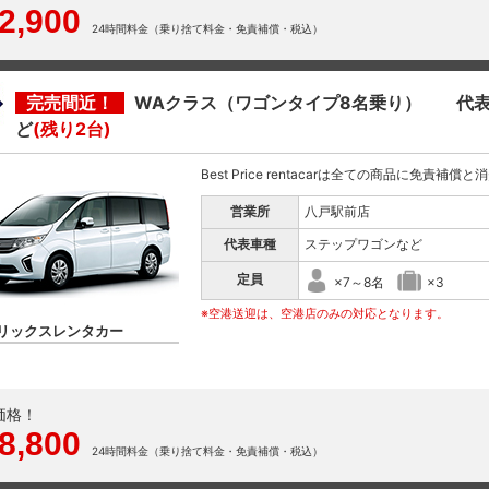
2,900
24時間料金（乗り捨て料金・免責補償・税込）
完売間近！
WAクラス（ワゴンタイプ8名乗り） 代表
ど
(残り2台)
Best Price rentacarは全ての商品に免責補償
営業所
八戸駅前店
代表車種
ステップワゴンなど
定員
×7～8名
×3
※空港送迎は、空港店のみの対応となります。
リックスレンタカー
価格！
8,800
24時間料金（乗り捨て料金・免責補償・税込）