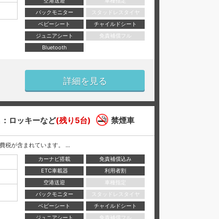
空港送迎
車種指定
バックモニター
スタッドレスタイヤ
ベビーシート
チャイルドシート
ジュニアシート
免責補償フル
Bluetooth
詳細を見る
名：ロッキーなど
(残り5台)
禁煙車
と消費税が含まれています。 ...
カーナビ搭載
免責補償込み
ETC車載器
利用者割
空港送迎
車種指定
バックモニター
スタッドレスタイヤ
ベビーシート
チャイルドシート
ジュニアシート
免責補償フル