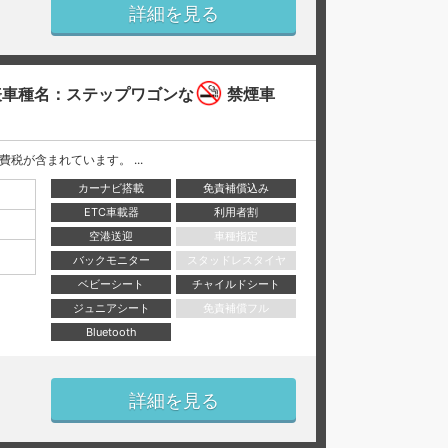
詳細を見る
車種名：ステップワゴンな
禁煙車
と消費税が含まれています。 ...
カーナビ搭載
免責補償込み
ETC車載器
利用者割
空港送迎
車種指定
バックモニター
スタッドレスタイヤ
ベビーシート
チャイルドシート
ジュニアシート
免責補償フル
Bluetooth
詳細を見る