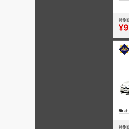
特別
¥9
オ
特別