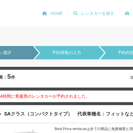
HOME
レンタカーを探す
ン選択
予約情報の入力
予約内
5
果：
件
24時間に青森県のレンタカーが予約されました。
SAクラス（コンパクトタイプ） 代表車種名：フィットな
Best Price rentacarは全ての商品に免責補償