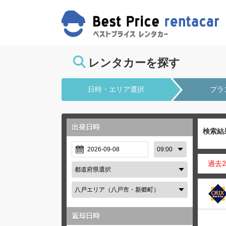
レンタカーを探す
日時・エリア選択
プラ
出発日時
検索結
過去
返却日時