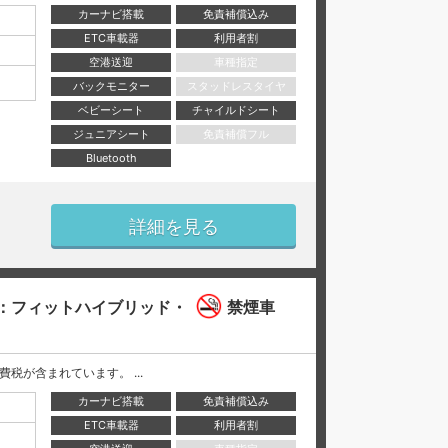
カーナビ搭載
免責補償込み
ETC車載器
利用者割
空港送迎
車種指定
バックモニター
スタッドレスタイヤ
ベビーシート
チャイルドシート
ジュニアシート
免責補償フル
Bluetooth
詳細を見る
：フィットハイブリッド・
禁煙車
と消費税が含まれています。 ...
カーナビ搭載
免責補償込み
ETC車載器
利用者割