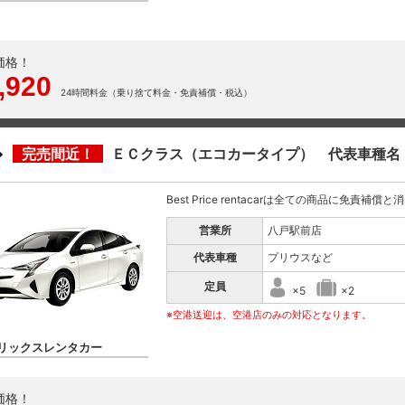
価格！
,920
24時間料金（乗り捨て料金・免責補償・税込）
完売間近！
ＥＣクラス（エコカータイプ） 代表車種名
Best Price rentacarは全ての商品に免責補償
営業所
八戸駅前店
代表車種
プリウスなど
定員
×5
×2
※空港送迎は、空港店のみの対応となります。
リックスレンタカー
価格！