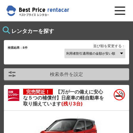
レンタカーを探す
並び順を変更する：
検索結果：
8
件
検索条件を設定
完売間近！
【万が一の備えに安心
な５つの補償付】日産車の軽自動車を
取り揃えています
(残り3台)