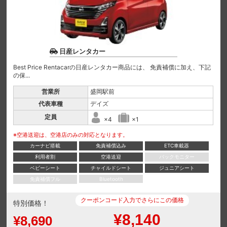
日産レンタカー
Best Price Rentacarの日産レンタカー商品には、 免責補償に加え、下記
の保...
営業所
盛岡駅前
代表車種
デイズ
定員
×4
×1
※空港送迎は、空港店のみの対応となります。
カーナビ搭載
免責補償込み
ETC車載器
利用者割
空港送迎
バックモニター
ベビーシート
チャイルドシート
ジュニアシート
免責補償フル
Bluetooth
クーポンコード入力でさらにこの価格
特別価格！
¥8,140
¥8,690