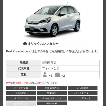
オリックスレンタカー
Best Price rentacarは全ての商品に免責補償と消費税が含まれています。
...
営業所
盛岡駅前店
代表車種
フィットなど
定員
×5
×2
※空港送迎は、空港店のみの対応となります。
カーナビ搭載
免責補償込み
ETC車載器
利用者割
空港送迎
バックモニター
ベビーシート
チャイルドシート
ジュニアシート
免責補償フル
Bluetooth