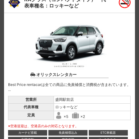
表車種名：ロッキーなど
オリックスレンタカー
Best Price rentacarは全ての商品に免責補償と消費税が含まれています。
...
営業所
盛岡駅前店
代表車種
ロッキーなど
定員
×5
×2
※空港送迎は、空港店のみの対応となります。
カーナビ搭載
免責補償込み
ETC車載器