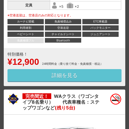
定員
×5
×2
※空港送迎は、空港店のみの対応となります。
カーナビ搭載
免責補償込み
ETC車載器
利用者割
空港送迎
バックモニター
ベビーシート
チャイルドシート
ジュニアシート
免責補償フル
Bluetooth
特別価格！
¥12,900
24時間料金（乗り捨て料金・免責補償・税込）
詳細を見る
完売間近！
WAクラス（ワゴンタ
イプ8名乗り） 代表車種名：ステ
ップワゴンなど
(残り5台)