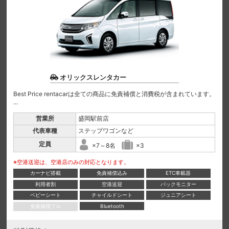
オリックスレンタカー
Best Price rentacarは全ての商品に免責補償と消費税が含まれています。
...
営業所
盛岡駅前店
代表車種
ステップワゴンなど
定員
×7～8名
×3
※空港送迎は、空港店のみの対応となります。
カーナビ搭載
免責補償込み
ETC車載器
利用者割
空港送迎
バックモニター
ベビーシート
チャイルドシート
ジュニアシート
免責補償フル
Bluetooth