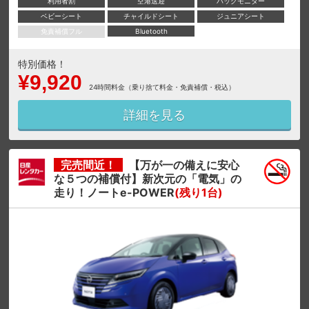
利用者割
空港送迎
バックモニター
ベビーシート
チャイルドシート
ジュニアシート
免責補償フル
Bluetooth
特別価格！
¥9,920
24時間料金（乗り捨て料金・免責補償・税込）
詳細を見る
完売間近！
【万が一の備えに安心
な５つの補償付】新次元の「電気」の
走り！ノートe-POWER
(残り1台)