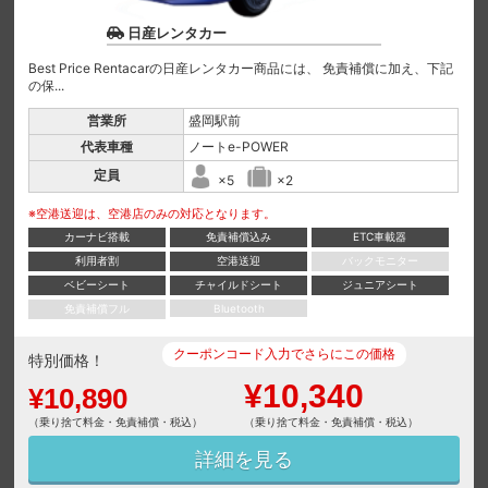
日産レンタカー
Best Price Rentacarの日産レンタカー商品には、 免責補償に加え、下記
の保...
営業所
盛岡駅前
代表車種
ノートe-POWER
定員
×5
×2
※空港送迎は、空港店のみの対応となります。
カーナビ搭載
免責補償込み
ETC車載器
利用者割
空港送迎
バックモニター
ベビーシート
チャイルドシート
ジュニアシート
免責補償フル
Bluetooth
クーポンコード入力でさらにこの価格
特別価格！
¥10,340
¥10,890
（乗り捨て料金・免責補償・税込）
（乗り捨て料金・免責補償・税込）
詳細を見る