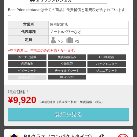
オリックスレンタカー
Best Price rentacarは全ての商品に免責補償と消費税が含まれています。
...
営業所
盛岡駅前店
代表車種
ノートeパワーなど
定員
×5
×2
※空港送迎は、空港店のみの対応となります。
カーナビ搭載
免責補償込み
ETC車載器
利用者割
空港送迎
バックモニター
ベビーシート
チャイルドシート
ジュニアシート
免責補償フル
Bluetooth
特別価格！
¥9,920
24時間料金（乗り捨て料金・免責補償・税込）
詳細を見る
RAクラス（コンパクトタイプ） 代