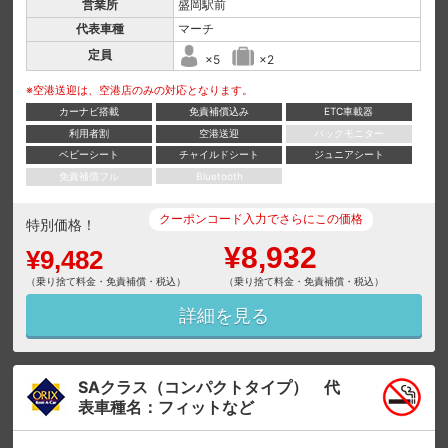
営業所
盛岡駅前
代表車種
マーチ
定員
×5
×2
※空港送迎は、空港店のみの対応となります。
カーナビ搭載
免責補償込み
ETC車載器
利用者割
空港送迎
バックモニター
ベビーシート
チャイルドシート
ジュニアシート
免責補償フル
Bluetooth
クーポンコード入力でさらにこの価格
特別価格！
¥8,932
¥9,482
（乗り捨て料金・免責補償・税込）
（乗り捨て料金・免責補償・税込）
詳細を見る
SAクラス（コンパクトタイプ） 代
表車種名：フィットなど