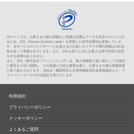
当サイトでは、お客さまの個人情報など保護が必要なデータを安全にやりとりす
るため、SSL（Secure Sockets Layer）を利用した暗号化通信を使用していま
す。当サービスのウェブサーバとお客さまがお使いのブラウザ間の情報はSSL技
術を使って保護されています。また、SSLを使うためにお客さま側で特別の設定
をする必要はありません。
また、当社（株式会社フラッシュエッヂ）は、個人情報取り扱い者としての使命
と責任を十分に認識し、その保護に万全な措置を講じ、お客さまの個人情報保護
に取り組んでおります。当社は一般財団法人日本情報経済社会推進協会より、プ
ライバシーマークの付与認定を受けています。
利用規約
プライバシーポリシー
クッキーポリシー
よくあるご質問