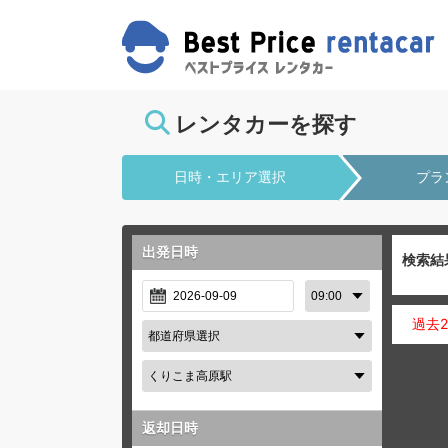
レンタカーを探す
日時・エリア選択
プラ
出発日時
検索結
過去
返却日時