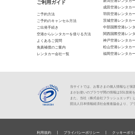
新潟空港レンタカ
ご利用ガイド
成田空港レンタカ
羽田空港レンタカ
ご予約方法
茨城空港レンタカ
ご予約のキャンセル方法
中部国際空港レン
ご出発手続き
関西国際空港レン
空港からレンタカーを借りる方法
神戸空港レンタカ
よくあるご質問
松山空港レンタカ
免責補償のご案内
福岡空港レンタカ
レンタカー会社一覧
当サイトでは、お客さまの個人情報など保護が必
まがお使いのブラウザ間の情報はSSL技術
また、当社（株式会社フラッシュエッヂ）
団法人日本情報経済社会推進協会より、プ
利用規約
プライバシーポリシー
クッキーポリ