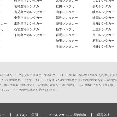
ー
熊本空港レンタカー
宮城レンタカー
山梨レンタカー
ー
宮崎空港レンタカー
秋田レンタカー
長野レンタカー
ー
鹿児島空港レンタカー
山形レンタカー
岐阜レンタカー
ー
奄美空港レンタカー
福島レンタカー
静岡レンタカー
タカー
那覇空港レンタカー
茨城レンタカー
愛知レンタカー
タカー
石垣空港レンタカー
栃木レンタカー
三重レンタカー
ー
下地島空港レンタカー
群馬レンタカー
富山レンタカー
ー
埼玉レンタカー
石川レンタカー
ー
千葉レンタカー
福井レンタカー
要なデータを安全にやりとりするため、SSL（Secure Sockets Layer）を利
を使って保護されています。また、SSLを使うためにお客さま側で特別の設定をする必要は
は、個人情報取り扱い者としての使命と責任を十分に認識し、その保護に万全な措置を講じ
ライバシーマークの付与認定を受けています。
シー
よくあるご質問
メールマガジンの配信解除
運営会社