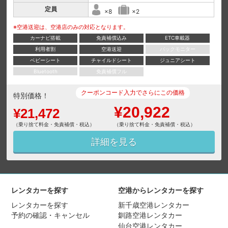
定員
×8
×2
※空港送迎は、空港店のみの対応となります。
カーナビ搭載
免責補償込み
ETC車載器
利用者割
空港送迎
バックモニター
ベビーシート
チャイルドシート
ジュニアシート
Bluetooth
免責補償フル
クーポンコード入力でさらにこの価格
特別価格！
¥20,922
¥21,472
（乗り捨て料金・免責補償・税込）
（乗り捨て料金・免責補償・税込）
詳細を見る
レンタカーを探す
空港からレンタカーを探す
レンタカーを探す
新千歳空港レンタカー
予約の確認・キャンセル
釧路空港レンタカー
仙台空港レンタカー