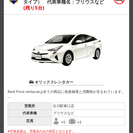
タイプ） 代表車種名：プリウスなど
(残り5台)
オリックスレンタカー
Best Price rentacarは全ての商品に免責補償と消費税が含まれています。
...
営業所
古川駅東口店
代表車種
プリウスなど
定員
×5
×2
※空港送迎は、空港店のみの対応となります。