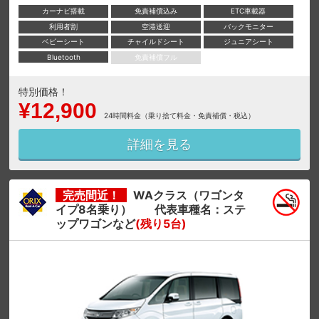
カーナビ搭載
免責補償込み
ETC車載器
利用者割
空港送迎
バックモニター
ベビーシート
チャイルドシート
ジュニアシート
Bluetooth
免責補償フル
特別価格！
¥12,900
24時間料金（乗り捨て料金・免責補償・税込）
詳細を見る
完売間近！
WAクラス（ワゴンタ
イプ8名乗り） 代表車種名：ステ
ップワゴンなど
(残り5台)