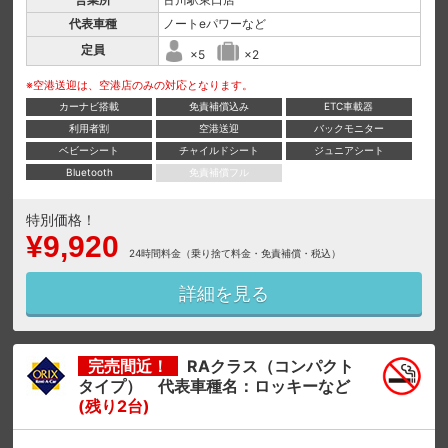
代表車種
ノートeパワーなど
定員
×5
×2
※空港送迎は、空港店のみの対応となります。
カーナビ搭載
免責補償込み
ETC車載器
利用者割
空港送迎
バックモニター
ベビーシート
チャイルドシート
ジュニアシート
Bluetooth
免責補償フル
特別価格！
¥9,920
24時間料金（乗り捨て料金・免責補償・税込）
詳細を見る
完売間近！
RAクラス（コンパクト
タイプ） 代表車種名：ロッキーなど
(残り2台)