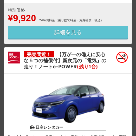
特別価格！
¥9,920
24時間料金（乗り捨て料金・免責補償・税込）
詳細を見る
完売間近！
【万が一の備えに安心
な５つの補償付】新次元の「電気」の
走り！ノートe-POWER
(残り1台)
日産レンタカー