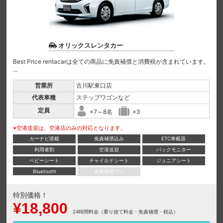
オリックスレンタカー
Best Price rentacarは全ての商品に免責補償と消費税が含まれています。
...
営業所
古川駅東口店
代表車種
ステップワゴンなど
定員
×7～8名
×3
※空港送迎は、空港店のみの対応となります。
カーナビ搭載
免責補償込み
ETC車載器
利用者割
空港送迎
バックモニター
ベビーシート
チャイルドシート
ジュニアシート
Bluetooth
免責補償フル
特別価格！
¥18,800
24時間料金（乗り捨て料金・免責補償・税込）