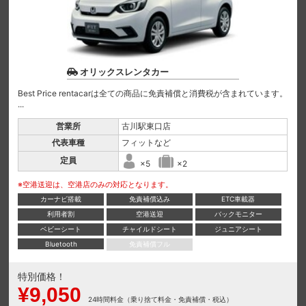
オリックスレンタカー
Best Price rentacarは全ての商品に免責補償と消費税が含まれています。
...
営業所
古川駅東口店
代表車種
フィットなど
定員
×5
×2
※空港送迎は、空港店のみの対応となります。
カーナビ搭載
免責補償込み
ETC車載器
利用者割
空港送迎
バックモニター
ベビーシート
チャイルドシート
ジュニアシート
Bluetooth
免責補償フル
特別価格！
¥9,050
24時間料金（乗り捨て料金・免責補償・税込）