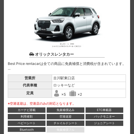
オリックスレンタカー
Best Price rentacarは全ての商品に免責補償と消費税が含まれています。
...
営業所
古川駅東口店
代表車種
ロッキーなど
定員
×5
×2
※空港送迎は、空港店のみの対応となります。
カーナビ搭載
免責補償込み
ETC車載器
利用者割
空港送迎
バックモニター
ベビーシート
チャイルドシート
ジュニアシート
Bluetooth
免責補償フル