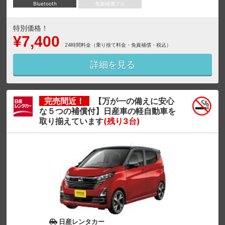
Bluetooth
免責補償フル
特別価格！
¥7,400
24時間料金（乗り捨て料金・免責補償・税込）
詳細を見る
完売間近！
【万が一の備えに安心
な５つの補償付】日産車の軽自動車を
取り揃えています
(残り3台)
日産レンタカー