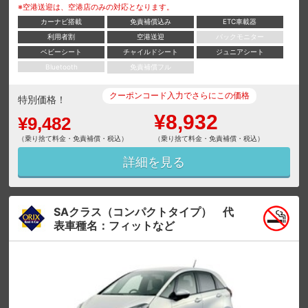
※空港送迎は、空港店のみの対応となります。
カーナビ搭載
免責補償込み
ETC車載器
利用者割
空港送迎
バックモニター
ベビーシート
チャイルドシート
ジュニアシート
Bluetooth
免責補償フル
クーポンコード入力でさらにこの価格
特別価格！
¥8,932
¥9,482
（乗り捨て料金・免責補償・税込）
（乗り捨て料金・免責補償・税込）
詳細を見る
SAクラス（コンパクトタイプ） 代
表車種名：フィットなど