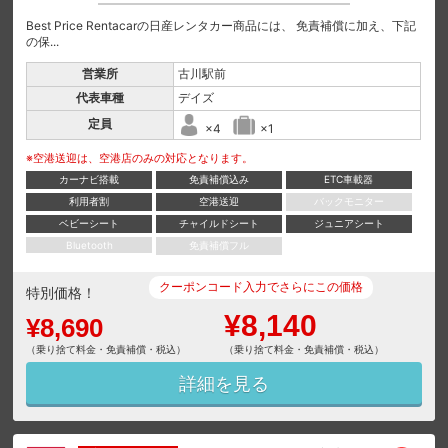
Best Price Rentacarの日産レンタカー商品には、 免責補償に加え、下記
の保...
営業所
古川駅前
代表車種
デイズ
定員
×4
×1
※空港送迎は、空港店のみの対応となります。
カーナビ搭載
免責補償込み
ETC車載器
利用者割
空港送迎
バックモニター
ベビーシート
チャイルドシート
ジュニアシート
Bluetooth
免責補償フル
クーポンコード入力でさらにこの価格
特別価格！
¥8,140
¥8,690
（乗り捨て料金・免責補償・税込）
（乗り捨て料金・免責補償・税込）
詳細を見る