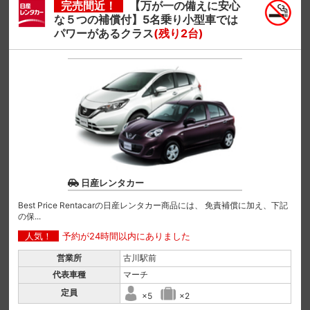
完売間近！
【万が一の備えに安心
な５つの補償付】5名乗り小型車では
パワーがあるクラス
(残り2台)
日産レンタカー
Best Price Rentacarの日産レンタカー商品には、 免責補償に加え、下記
の保...
人気！
予約が24時間以内にありました
営業所
古川駅前
代表車種
マーチ
定員
×5
×2