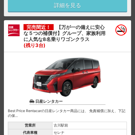
詳細を見る
完売間近！
【万が一の備えに安心
な５つの補償付】グループ、家族利用
に人気な8名乗りワゴンクラス
(残り3台)
日産レンタカー
Best Price Rentacarの日産レンタカー商品には、 免責補償に加え、下記
の保...
営業所
古川駅前
代表車種
セレナ