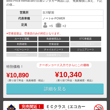
Best Price Rentacarの日産レンタカー商品には、 免責補償に加え、下記
の保...
営業所
古川駅前
代表車種
ノートe-POWER
定員
×5
×2
※空港送迎は、空港店のみの対応となります。
カーナビ搭載
免責補償込み
ETC車載器
利用者割
空港送迎
バックモニター
ベビーシート
チャイルドシート
ジュニアシート
Bluetooth
免責補償フル
クーポンコード入力でさらにこの価格
特別価格！
¥10,340
¥10,890
（乗り捨て料金・免責補償・税込）
（乗り捨て料金・免責補償・税込）
詳細を見る
完売間近！
ＥＣクラス（エコカー