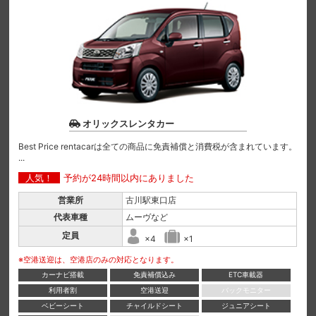
オリックスレンタカー
Best Price rentacarは全ての商品に免責補償と消費税が含まれています。
...
人気！
予約が24時間以内にありました
営業所
古川駅東口店
代表車種
ムーヴなど
定員
×4
×1
※空港送迎は、空港店のみの対応となります。
カーナビ搭載
免責補償込み
ETC車載器
利用者割
空港送迎
バックモニター
ベビーシート
チャイルドシート
ジュニアシート