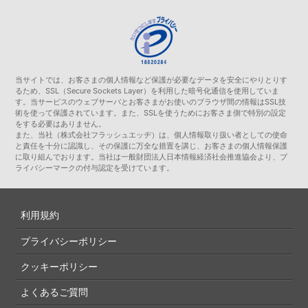
当サイトでは、お客さまの個人情報など保護が必要なデータを安全にやりとりす
るため、SSL（Secure Sockets Layer）を利用した暗号化通信を使用していま
す。当サービスのウェブサーバとお客さまがお使いのブラウザ間の情報はSSL技
術を使って保護されています。また、SSLを使うためにお客さま側で特別の設定
をする必要はありません。
また、当社（株式会社フラッシュエッヂ）は、個人情報取り扱い者としての使命
と責任を十分に認識し、その保護に万全な措置を講じ、お客さまの個人情報保護
に取り組んでおります。当社は一般財団法人日本情報経済社会推進協会より、プ
ライバシーマークの付与認定を受けています。
利用規約
プライバシーポリシー
クッキーポリシー
よくあるご質問