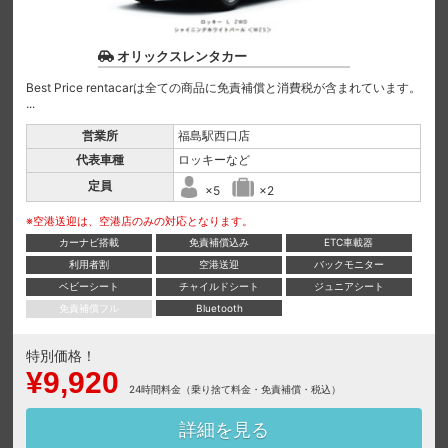
オリックスレンタカー
Best Price rentacarは全ての商品に免責補償と消費税が含まれています。
...
営業所
福島駅西口店
代表車種
ロッキーなど
定員
×5
×2
※空港送迎は、空港店のみの対応となります。
カーナビ搭載
免責補償込み
ETC車載器
利用者割
空港送迎
バックモニター
ベビーシート
チャイルドシート
ジュニアシート
免責補償フル
Bluetooth
特別価格！
¥9,920
24時間料金（乗り捨て料金・免責補償・税込）
詳細を見る