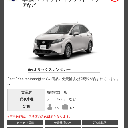
アなど
オリックスレンタカー
Best Price rentacarは全ての商品に免責補償と消費税が含まれています。
...
営業所
福島駅西口店
代表車種
ノートeパワーなど
定員
×5
×2
※空港送迎は、空港店のみの対応となります。
カーナビ搭載
免責補償込み
ETC車載器