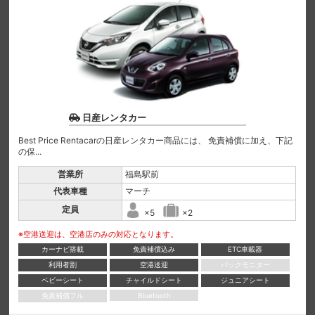
日産レンタカー
Best Price Rentacarの日産レンタカー商品には、 免責補償に加え、下記
の保...
営業所
福島駅前
代表車種
マーチ
定員
×5
×2
※空港送迎は、空港店のみの対応となります。
カーナビ搭載
免責補償込み
ETC車載器
利用者割
空港送迎
バックモニター
ベビーシート
チャイルドシート
ジュニアシート
免責補償フル
Bluetooth