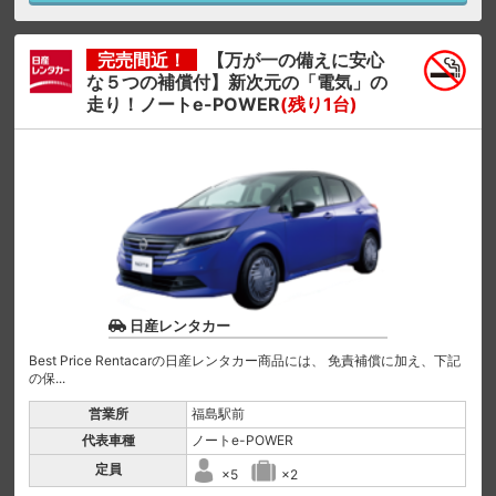
完売間近！
【万が一の備えに安心
な５つの補償付】新次元の「電気」の
走り！ノートe-POWER
(残り1台)
日産レンタカー
Best Price Rentacarの日産レンタカー商品には、 免責補償に加え、下記
の保...
営業所
福島駅前
代表車種
ノートe-POWER
定員
×5
×2