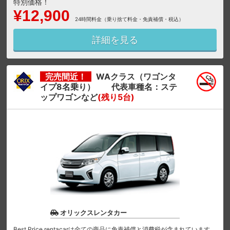
特別価格！
¥12,900
24時間料金（乗り捨て料金・免責補償・税込）
詳細を見る
完売間近！
WAクラス（ワゴンタ
イプ8名乗り） 代表車種名：ステ
ップワゴンなど
(残り5台)
オリックスレンタカー
Best Price rentacarは全ての商品に免責補償と消費税が含まれています。