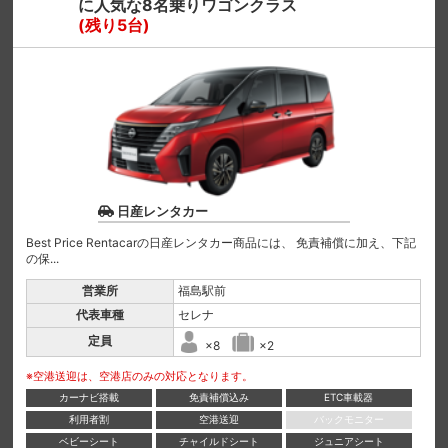
に人気な8名乗りワゴンクラス
(残り5台)
日産レンタカー
Best Price Rentacarの日産レンタカー商品には、 免責補償に加え、下記
の保...
営業所
福島駅前
代表車種
セレナ
定員
×8
×2
※空港送迎は、空港店のみの対応となります。
カーナビ搭載
免責補償込み
ETC車載器
利用者割
空港送迎
バックモニター
ベビーシート
チャイルドシート
ジュニアシート