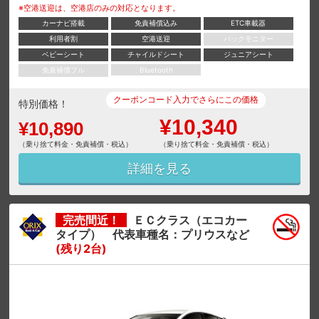
※空港送迎は、空港店のみの対応となります。
カーナビ搭載
免責補償込み
ETC車載器
利用者割
空港送迎
バックモニター
ベビーシート
チャイルドシート
ジュニアシート
免責補償フル
Bluetooth
クーポンコード入力でさらにこの価格
特別価格！
¥10,340
¥10,890
（乗り捨て料金・免責補償・税込）
（乗り捨て料金・免責補償・税込）
詳細を見る
完売間近！
ＥＣクラス（エコカー
タイプ） 代表車種名：プリウスなど
(残り2台)