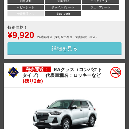
利用者割
空港送迎
バックモニター
ベビーシート
チャイルドシート
ジュニアシート
免責補償フル
Bluetooth
特別価格！
¥9,920
24時間料金（乗り捨て料金・免責補償・税込）
詳細を見る
完売間近！
RAクラス（コンパクト
タイプ） 代表車種名：ロッキーなど
(残り2台)