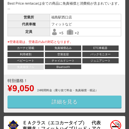
Best Price rentacarは全ての商品に免責補償と消費税が含まれています。
...
営業所
福島駅西口店
代表車種
フィットなど
定員
×5
×2
※空港送迎は、空港店のみの対応となります。
カーナビ搭載
免責補償込み
ETC車載器
利用者割
空港送迎
バックモニター
ベビーシート
チャイルドシート
ジュニアシート
免責補償フル
Bluetooth
特別価格！
¥9,050
24時間料金（乗り捨て料金・免責補償・税込）
詳細を見る
ＥＡクラス（エコカータイプ） 代表
車種名：フィットハイブリッド・アク