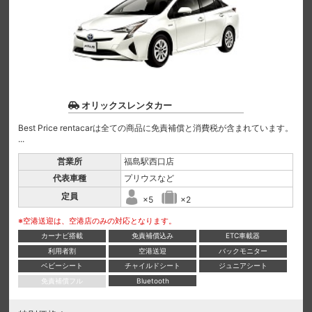
オリックスレンタカー
Best Price rentacarは全ての商品に免責補償と消費税が含まれています。
...
営業所
福島駅西口店
代表車種
プリウスなど
定員
×5
×2
※空港送迎は、空港店のみの対応となります。
カーナビ搭載
免責補償込み
ETC車載器
利用者割
空港送迎
バックモニター
ベビーシート
チャイルドシート
ジュニアシート
免責補償フル
Bluetooth