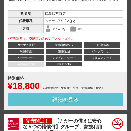
...
営業所
福島駅西口店
代表車種
ステップワゴンなど
定員
×7～8名
×3
※空港送迎は、空港店のみの対応となります。
カーナビ搭載
免責補償込み
ETC車載器
利用者割
空港送迎
バックモニター
ベビーシート
チャイルドシート
ジュニアシート
免責補償フル
Bluetooth
特別価格！
¥18,800
24時間料金（乗り捨て料金・免責補償・税込）
詳細を見る
完売間近！
【万が一の備えに安心
な５つの補償付】グループ、家族利用