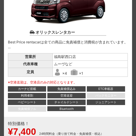
オリックスレンタカー
Best Price rentacarは全ての商品に免責補償と消費税が含まれています。
...
営業所
福島駅西口店
代表車種
ムーヴなど
定員
×4
×1
※空港送迎は、空港店のみの対応となります。
カーナビ搭載
免責補償込み
ETC車載器
利用者割
空港送迎
バックモニター
ベビーシート
チャイルドシート
ジュニアシート
免責補償フル
Bluetooth
特別価格！
¥7,400
24時間料金（乗り捨て料金・免責補償・税込）