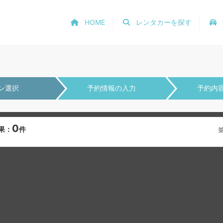
HOME
レンタカーを探す
ン選択
予約情報の入力
予約内
0
果：
件