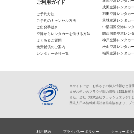
新潟空港レンタカ
ご利用ガイド
成田空港レンタカ
羽田空港レンタカ
ご予約方法
茨城空港レンタカ
ご予約のキャンセル方法
中部国際空港レン
ご出発手続き
関西国際空港レン
空港からレンタカーを借りる方法
神戸空港レンタカ
よくあるご質問
松山空港レンタカ
免責補償のご案内
福岡空港レンタカ
レンタカー会社一覧
当サイトでは、お客さまの個人情報など保護が必
まがお使いのブラウザ間の情報はSSL技術
また、当社（株式会社フラッシュエッヂ）
団法人日本情報経済社会推進協会より、プ
利用規約
プライバシーポリシー
クッキーポリ