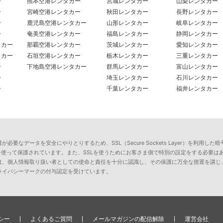
ー
熊本空港レンタカー
宮城レンタカー
山梨レンタカー
ー
宮崎空港レンタカー
秋田レンタカー
長野レンタカー
ー
鹿児島空港レンタカー
山形レンタカー
岐阜レンタカー
ー
奄美空港レンタカー
福島レンタカー
静岡レンタカー
タカー
那覇空港レンタカー
茨城レンタカー
愛知レンタカー
タカー
石垣空港レンタカー
栃木レンタカー
三重レンタカー
ー
下地島空港レンタカー
群馬レンタカー
富山レンタカー
ー
埼玉レンタカー
石川レンタカー
ー
千葉レンタカー
福井レンタカー
要なデータを安全にやりとりするため、SSL（Secure Sockets Layer）を利
を使って保護されています。また、SSLを使うためにお客さま側で特別の設定をする必要は
は、個人情報取り扱い者としての使命と責任を十分に認識し、その保護に万全な措置を講じ
ライバシーマークの付与認定を受けています。
シー
よくあるご質問
メールマガジンの配信解除
運営会社