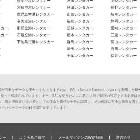
ー
熊本空港レンタカー
宮城レンタカー
山梨レンタカー
ー
宮崎空港レンタカー
秋田レンタカー
長野レンタカー
ー
鹿児島空港レンタカー
山形レンタカー
岐阜レンタカー
ー
奄美空港レンタカー
福島レンタカー
静岡レンタカー
タカー
那覇空港レンタカー
茨城レンタカー
愛知レンタカー
タカー
石垣空港レンタカー
栃木レンタカー
三重レンタカー
ー
下地島空港レンタカー
群馬レンタカー
富山レンタカー
ー
埼玉レンタカー
石川レンタカー
ー
千葉レンタカー
福井レンタカー
要なデータを安全にやりとりするため、SSL（Secure Sockets Layer）を利
を使って保護されています。また、SSLを使うためにお客さま側で特別の設定をする必要は
は、個人情報取り扱い者としての使命と責任を十分に認識し、その保護に万全な措置を講じ
ライバシーマークの付与認定を受けています。
シー
よくあるご質問
メールマガジンの配信解除
運営会社