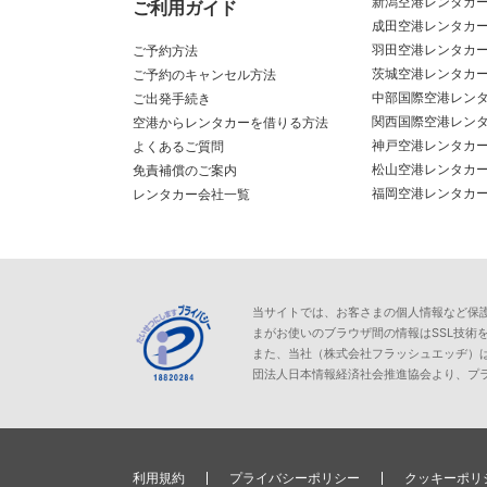
新潟空港レンタカ
ご利用ガイド
成田空港レンタカ
羽田空港レンタカ
ご予約方法
茨城空港レンタカ
ご予約のキャンセル方法
中部国際空港レン
ご出発手続き
関西国際空港レン
空港からレンタカーを借りる方法
神戸空港レンタカ
よくあるご質問
松山空港レンタカ
免責補償のご案内
福岡空港レンタカ
レンタカー会社一覧
当サイトでは、お客さまの個人情報など保護が必
まがお使いのブラウザ間の情報はSSL技術
また、当社（株式会社フラッシュエッヂ）
団法人日本情報経済社会推進協会より、プ
利用規約
プライバシーポリシー
クッキーポリ