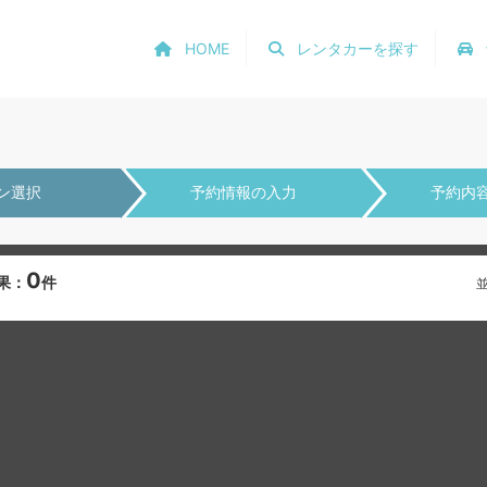
HOME
レンタカーを探す
ン選択
予約情報の入力
予約内
0
果：
件