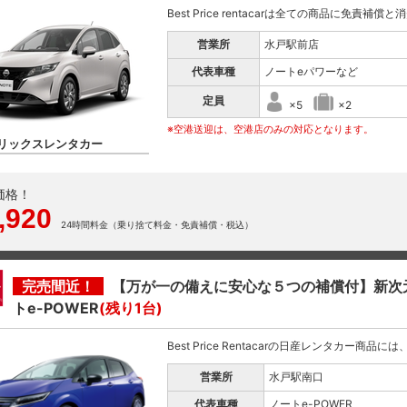
Best Price rentacarは全ての商品に免責補償
営業所
水戸駅前店
代表車種
ノートeパワーなど
定員
×5
×2
※空港送迎は、空港店のみの対応となります。
リックスレンタカー
価格！
,920
24時間料金（乗り捨て料金・免責補償・税込）
完売間近！
【万が一の備えに安心な５つの補償付】新次
トe-POWER
(残り1台)
Best Price Rentacarの日産レンタカー商品
営業所
水戸駅南口
代表車種
ノートe-POWER