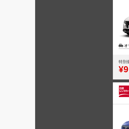
オ
特別
¥9