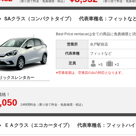
（乗り捨て料金・免責補償・税込）
（乗り捨て料金・免責補
SAクラス（コンパクトタイプ） 代表車種名：フィットな
Best Price rentacarは全ての商品に免責補償
営業所
水戸駅前店
代表車種
フィットなど
定員
×5
×2
※空港送迎は、空港店のみの対応となります。
リックスレンタカー
価格！
,050
24時間料金（乗り捨て料金・免責補償・税込）
ＥＡクラス（エコカータイプ） 代表車種名：フィットハイ