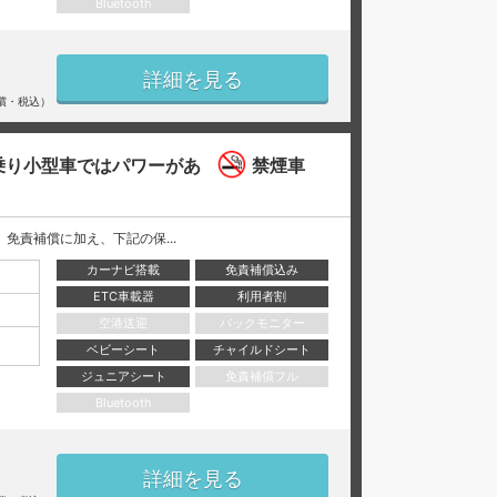
Bluetooth
詳細を見る
償・税込）
乗り小型車ではパワーがあ
禁煙車
には、 免責補償に加え、下記の保...
カーナビ搭載
免責補償込み
ETC車載器
利用者割
空港送迎
バックモニター
ベビーシート
チャイルドシート
ジュニアシート
免責補償フル
Bluetooth
詳細を見る