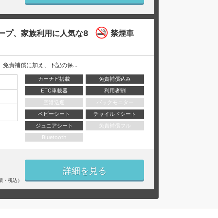
ープ、家族利用に人気な8
禁煙車
には、 免責補償に加え、下記の保...
カーナビ搭載
免責補償込み
ETC車載器
利用者割
空港送迎
バックモニター
ベビーシート
チャイルドシート
ジュニアシート
免責補償フル
Bluetooth
詳細を見る
償・税込）