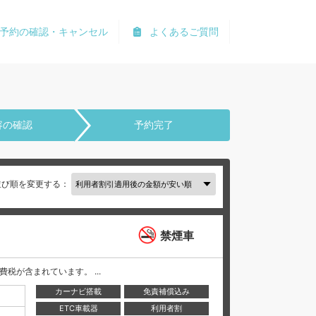
予約の確認・キャンセル
よくあるご質問
容の確認
予約完了
並び順を変更する：
禁煙車
と消費税が含まれています。 ...
カーナビ搭載
免責補償込み
ETC車載器
利用者割