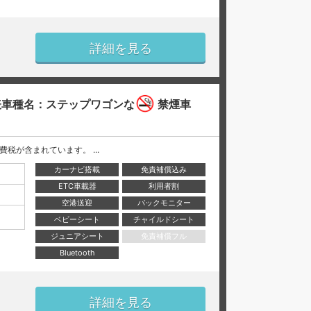
詳細を見る
車種名：ステップワゴンな
禁煙車
と消費税が含まれています。 ...
カーナビ搭載
免責補償込み
ETC車載器
利用者割
空港送迎
バックモニター
ベビーシート
チャイルドシート
ジュニアシート
免責補償フル
Bluetooth
詳細を見る