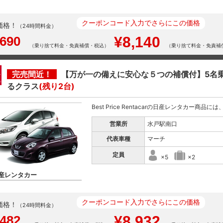
クーポンコード入力でさらにこの価格
価格！
（24時間料金）
,690
¥8,140
（乗り捨て料金・免責補償・税込）
（乗り捨て料金・免責補
完売間近！
【万が一の備えに安心な５つの補償付】5名
るクラス
(残り2台)
Best Price Rentacarの日産レンタカー商品
営業所
水戸駅南口
代表車種
マーチ
定員
×5
×2
産レンタカー
クーポンコード入力でさらにこの価格
価格！
（24時間料金）
,482
¥8,932