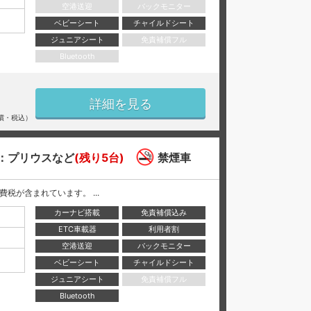
空港送迎
バックモニター
ベビーシート
チャイルドシート
ジュニアシート
免責補償フル
Bluetooth
詳細を見る
償・税込）
：プリウスなど
(残り5台)
禁煙車
と消費税が含まれています。 ...
カーナビ搭載
免責補償込み
ETC車載器
利用者割
空港送迎
バックモニター
ベビーシート
チャイルドシート
ジュニアシート
免責補償フル
Bluetooth