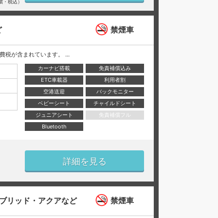
償・税込）
ど
禁煙車
と消費税が含まれています。 ...
カーナビ搭載
免責補償込み
ETC車載器
利用者割
空港送迎
バックモニター
ベビーシート
チャイルドシート
ジュニアシート
免責補償フル
Bluetooth
詳細を見る
ブリッド・アクアなど
禁煙車