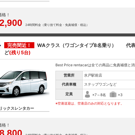
価格！
2,900
24時間料金（乗り捨て料金・免責補償・税込）
完売間近！
WAクラス（ワゴンタイプ8名乗り） 代表
ど
(残り5台)
Best Price rentacarは全ての商品に免責補償
営業所
水戸駅前店
代表車種
ステップワゴンなど
定員
×7～8名
×3
※空港送迎は、空港店のみの対応となります。
リックスレンタカー
価格！
8,800