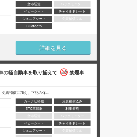
空港送迎
バックモニター
ベビーシート
チャイルドシート
ジュニアシート
免責補償フル
Bluetooth
詳細を見る
車の軽自動車を取り揃えて
禁煙車
には、 免責補償に加え、下記の保...
カーナビ搭載
免責補償込み
ETC車載器
利用者割
空港送迎
バックモニター
ベビーシート
チャイルドシート
ジュニアシート
免責補償フル