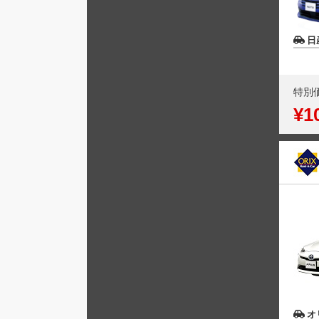
日
特別
¥1
オ