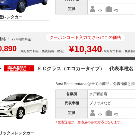
定員
×5
×2
産レンタカー
クーポンコード入力でさらにこの価格
価格！
（24時間料金）
0,890
¥10,340
（乗り捨て料金・免責補償・税込）
（乗り捨て料金・免責補
完売間近！
ＥＣクラス（エコカータイプ） 代表車種名
Best Price rentacarは全ての商品に免責補償
営業所
水戸駅前店
代表車種
プリウスなど
定員
×5
×2
※空港送迎は、空港店のみの対応となります。
リックスレンタカー