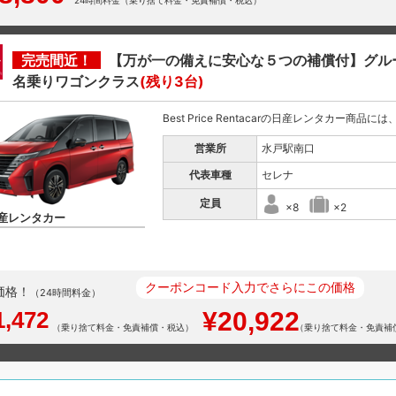
24時間料金（乗り捨て料金・免責補償・税込）
完売間近！
【万が一の備えに安心な５つの補償付】グル
名乗りワゴンクラス
(残り3台)
Best Price Rentacarの日産レンタカー商品
営業所
水戸駅南口
代表車種
セレナ
定員
×8
×2
産レンタカー
クーポンコード入力でさらにこの価格
価格！
（24時間料金）
1,472
¥20,922
（乗り捨て料金・免責補償・税込）
（乗り捨て料金・免責補