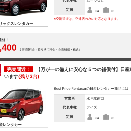
代表車種
ムーヴなど
定員
×4
×1
※空港送迎は、空港店のみの対応となります。
リックスレンタカー
価格！
,400
24時間料金（乗り捨て料金・免責補償・税込）
完売間近！
【万が一の備えに安心な５つの補償付】日産
います
(残り3台)
Best Price Rentacarの日産レンタカー商品
営業所
水戸駅南口
代表車種
デイズ
定員
×4
×1
産レンタカー