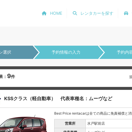
HOME
レンタカーを探す
ン選択
予約情報の入力
予約内
9
果：
件
KSSクラス（軽自動車） 代表車種名：ムーヴなど
Best Price rentacarは全ての商品に免責補償
営業所
水戸駅前店