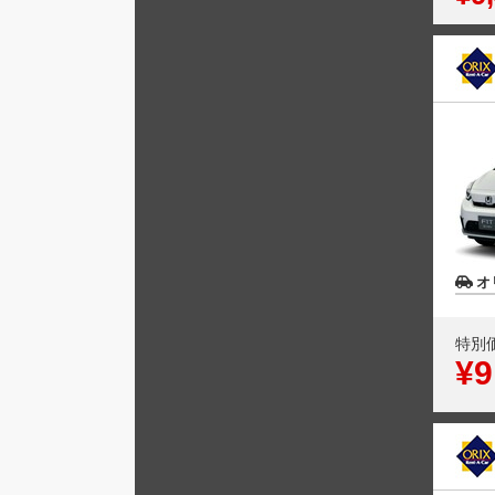
オ
特別
¥9