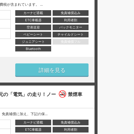
と消費税が含まれています。 ...
カーナビ搭載
免責補償込み
ETC車載器
利用者割
空港送迎
バックモニター
ベビーシート
チャイルドシート
ジュニアシート
免責補償フル
Bluetooth
詳細を見る
元の「電気」の走り！ノー
禁煙車
には、 免責補償に加え、下記の保...
カーナビ搭載
免責補償込み
ETC車載器
利用者割