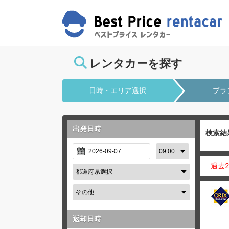
レンタカーを探す
日時・エリア選択
プラ
出発日時
検索結
過去
返却日時