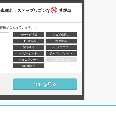
車種名：ステップワゴンな
禁煙車
と消費税が含まれています。 ...
カーナビ搭載
免責補償込み
ETC車載器
利用者割
空港送迎
バックモニター
ベビーシート
チャイルドシート
ジュニアシート
免責補償フル
Bluetooth
詳細を見る