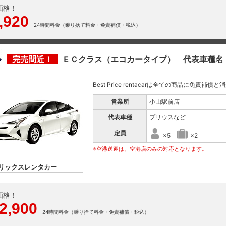
価格！
,920
24時間料金（乗り捨て料金・免責補償・税込）
完売間近！
ＥＣクラス（エコカータイプ） 代表車種名
Best Price rentacarは全ての商品に免責補償
営業所
小山駅前店
代表車種
プリウスなど
定員
×5
×2
※空港送迎は、空港店のみの対応となります。
リックスレンタカー
価格！
2,900
24時間料金（乗り捨て料金・免責補償・税込）