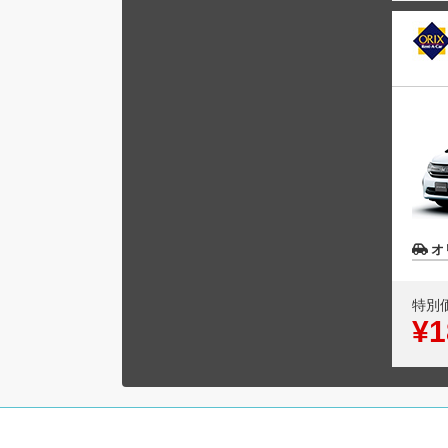
オ
特別
¥1