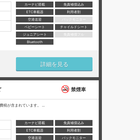
カーナビ搭載
免責補償込み
ETC車載器
利用者割
空港送迎
バックモニター
ベビーシート
チャイルドシート
ジュニアシート
免責補償フル
Bluetooth
詳細を見る
ど
禁煙車
と消費税が含まれています。 ...
カーナビ搭載
免責補償込み
ETC車載器
利用者割
空港送迎
バックモニター