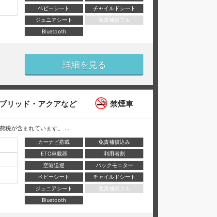
ベビーシート
チャイルドシート
ジュニアシート
免責補償フル
Bluetooth
詳細を見る
ブリッド・アクアなど
禁煙車
と消費税が含まれています。 ...
カーナビ搭載
免責補償込み
ETC車載器
利用者割
空港送迎
バックモニター
ベビーシート
チャイルドシート
ジュニアシート
免責補償フル
Bluetooth