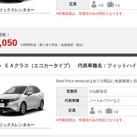
定員
×5
×2
リックスレンタカー
※空港送迎は、空港店のみの対応となります。
価格！
,050
24時間料金（乗り捨て料金・免責補償・税込）
ＥＡクラス（エコカータイプ） 代表車種名：フィットハイ
Best Price rentacarは全ての商品に免責補償
営業所
小山駅前店
代表車種
ノートeパワーなど
定員
×5
×2
※空港送迎は、空港店のみの対応となります。
リックスレンタカー