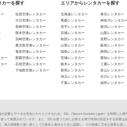
タカーを探す
エリアからレンタカーを探す
カー
佐賀空港レンタカー
北海道レンタカー
東京レンタカー
ー
大分空港レンタカー
青森レンタカー
神奈川レンタカ
ー
長崎空港レンタカー
岩手レンタカー
新潟レンタカー
ー
熊本空港レンタカー
宮城レンタカー
山梨レンタカー
ー
宮崎空港レンタカー
秋田レンタカー
長野レンタカー
ー
鹿児島空港レンタカー
山形レンタカー
岐阜レンタカー
ー
奄美空港レンタカー
福島レンタカー
静岡レンタカー
タカー
那覇空港レンタカー
茨城レンタカー
愛知レンタカー
タカー
石垣空港レンタカー
栃木レンタカー
三重レンタカー
ー
下地島空港レンタカー
群馬レンタカー
富山レンタカー
ー
埼玉レンタカー
石川レンタカー
ー
千葉レンタカー
福井レンタカー
要なデータを安全にやりとりするため、SSL（Secure Sockets Layer）を利
を使って保護されています。また、SSLを使うためにお客さま側で特別の設定をする必要は
は、個人情報取り扱い者としての使命と責任を十分に認識し、その保護に万全な措置を講じ