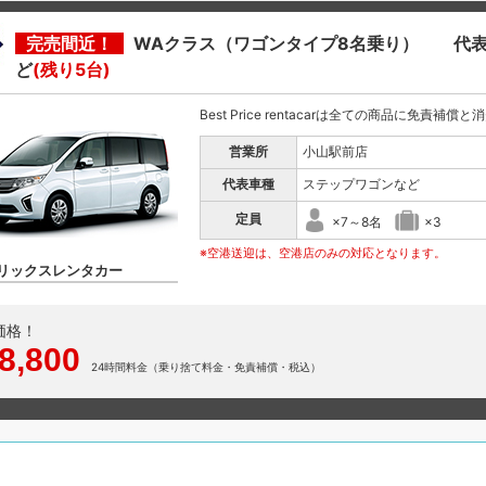
完売間近！
WAクラス（ワゴンタイプ8名乗り） 代表
ど
(残り5台)
Best Price rentacarは全ての商品に免責補償
営業所
小山駅前店
代表車種
ステップワゴンなど
定員
×7～8名
×3
※空港送迎は、空港店のみの対応となります。
リックスレンタカー
価格！
8,800
24時間料金（乗り捨て料金・免責補償・税込）