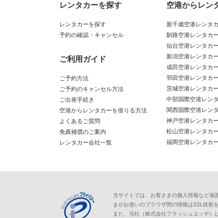
レンタカーを探す
空港からレン
レンタカーを探す
新千歳空港レンタ
予約の確認・キャンセル
釧路空港レンタカ
仙台空港レンタカ
新潟空港レンタカ
ご利用ガイド
成田空港レンタカ
羽田空港レンタカ
ご予約方法
茨城空港レンタカ
ご予約のキャンセル方法
中部国際空港レン
ご出発手続き
関西国際空港レン
空港からレンタカーを借りる方法
神戸空港レンタカ
よくあるご質問
松山空港レンタカ
免責補償のご案内
福岡空港レンタカ
レンタカー会社一覧
当サイトでは、お客さまの個人情報など保護が必
まがお使いのブラウザ間の情報はSSL技術
また、当社（株式会社フラッシュエッヂ）