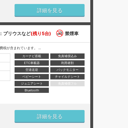
詳細を見る
：プリウスなど
(残り5台)
禁煙車
と消費税が含まれています。 ...
カーナビ搭載
免責補償込み
ETC車載器
利用者割
空港送迎
バックモニター
ベビーシート
チャイルドシート
ジュニアシート
免責補償フル
Bluetooth
詳細を見る