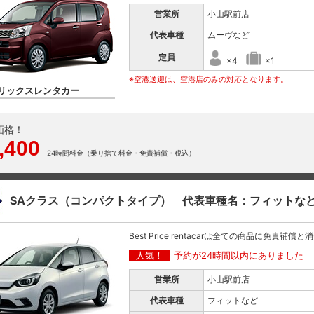
営業所
小山駅前店
代表車種
ムーヴなど
定員
×4
×1
※空港送迎は、空港店のみの対応となります。
リックスレンタカー
価格！
,400
24時間料金（乗り捨て料金・免責補償・税込）
SAクラス（コンパクトタイプ） 代表車種名：フィットな
Best Price rentacarは全ての商品に免責補償
人気！
予約が24時間以内にありました
営業所
小山駅前店
代表車種
フィットなど