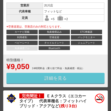
営業所
渋川店
代表車種
フィットなど
定員
×5
×2
※空港送迎は、空港店のみの対応となります。
カーナビ搭載
免責補償込み
ETC車載器
利用者割
空港送迎
バックモニター
ベビーシート
チャイルドシート
ジュニアシート
免責補償フル
Bluetooth
特別価格！
¥9,050
24時間料金（乗り捨て料金・免責補償・税込）
詳細を見る
完売間近！
ＥＡクラス（エコカー
タイプ） 代表車種名：フィットハイ
ブリッド・アクアなど
(残り3台)