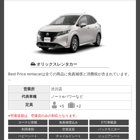
オリックスレンタカー
Best Price rentacarは全ての商品に免責補償と消費税が含まれています。
...
営業所
渋川店
代表車種
ノートeパワーなど
定員
×5
×2
※空港送迎は、空港店のみの対応となります。
カーナビ搭載
免責補償込み
ETC車載器
利用者割
空港送迎
バックモニター
ベビーシート
チャイルドシート
ジュニアシート