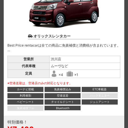
オリックスレンタカー
Best Price rentacarは全ての商品に免責補償と消費税が含まれています。
...
営業所
渋川店
代表車種
ムーヴなど
定員
×4
×1
※空港送迎は、空港店のみの対応となります。
カーナビ搭載
免責補償込み
ETC車載器
利用者割
空港送迎
バックモニター
ベビーシート
チャイルドシート
ジュニアシート
免責補償フル
Bluetooth
特別価格！