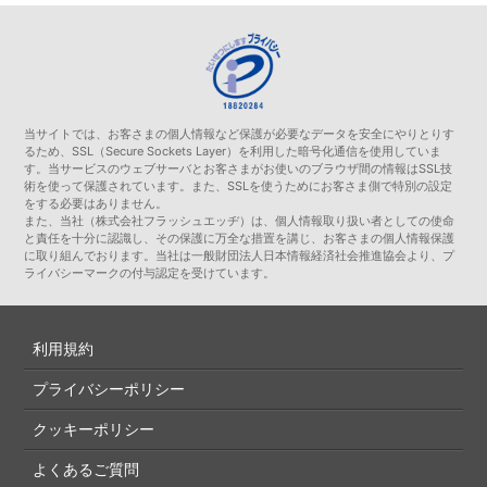
当サイトでは、お客さまの個人情報など保護が必要なデータを安全にやりとりす
るため、SSL（Secure Sockets Layer）を利用した暗号化通信を使用していま
す。当サービスのウェブサーバとお客さまがお使いのブラウザ間の情報はSSL技
術を使って保護されています。また、SSLを使うためにお客さま側で特別の設定
をする必要はありません。
また、当社（株式会社フラッシュエッヂ）は、個人情報取り扱い者としての使命
と責任を十分に認識し、その保護に万全な措置を講じ、お客さまの個人情報保護
に取り組んでおります。当社は一般財団法人日本情報経済社会推進協会より、プ
ライバシーマークの付与認定を受けています。
利用規約
プライバシーポリシー
クッキーポリシー
よくあるご質問