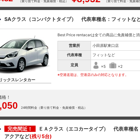
（乗り捨て料金・免責補償・税込）
（乗り捨て料金・免責補
SAクラス（コンパクトタイプ） 代表車種名：フィットな
Best Price rentacarは全ての商品に免責補償
営業所
小田原駅東口店
代表車種
フィットなど
定員
×5
×2
※空港送迎は、空港店のみの対応となります。
リックスレンタカー
価格！
,050
24時間料金（乗り捨て料金・免責補償・税込）
完売間近！
ＥＡクラス（エコカータイプ） 代表車種名
アクアなど
(残り5台)