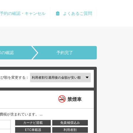
予約の確認・キャンセル
よくあるご質問
容の確認
予約完了
並び順を変更する：
禁煙車
と消費税が含まれています。 ...
カーナビ搭載
免責補償込み
ETC車載器
利用者割