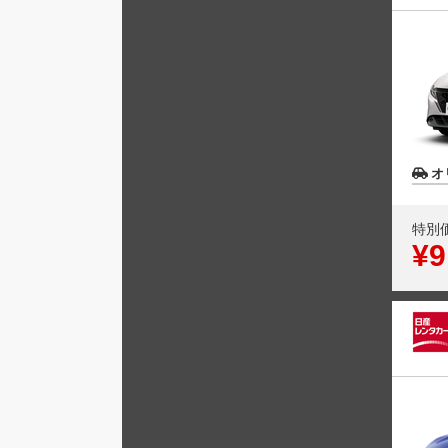
オ
特別
¥9