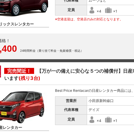
代表車種
ムーヴなど
定員
×4
×1
※空港送迎は、空港店のみの対応となります。
リックスレンタカー
価格！
,400
24時間料金（乗り捨て料金・免責補償・税込）
完売間近！
【万が一の備えに安心な５つの補償付】日産
います
(残り3台)
Best Price Rentacarの日産レンタカー商品
営業所
小田原新幹線口
代表車種
デイズ
定員
×4
×1
産レンタカー