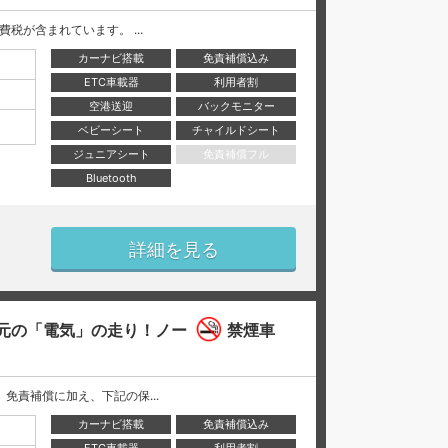
と消費税が含まれています。 ...
カーナビ搭載
免責補償込み
ETC車載器
利用者割
空港送迎
バックモニター
ベビーシート
チャイルドシート
ジュニアシート
免責補償フル
Bluetooth
詳細を見る
元の「電気」の走り！ノー
禁煙車
には、 免責補償に加え、下記の保...
カーナビ搭載
免責補償込み