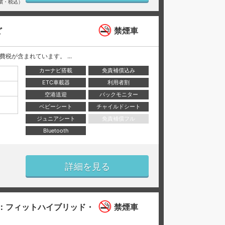
償・税込）
ど
禁煙車
と消費税が含まれています。 ...
カーナビ搭載
免責補償込み
ETC車載器
利用者割
空港送迎
バックモニター
ベビーシート
チャイルドシート
ジュニアシート
免責補償フル
Bluetooth
詳細を見る
：フィットハイブリッド・
禁煙車