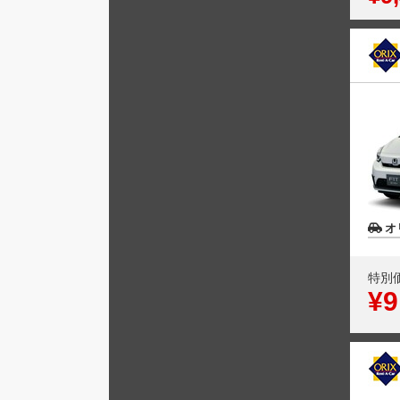
オ
特別
¥9