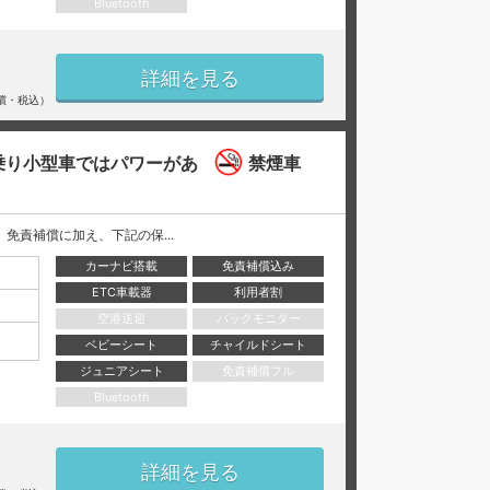
Bluetooth
詳細を見る
償・税込）
乗り小型車ではパワーがあ
禁煙車
には、 免責補償に加え、下記の保...
カーナビ搭載
免責補償込み
ETC車載器
利用者割
空港送迎
バックモニター
ベビーシート
チャイルドシート
ジュニアシート
免責補償フル
Bluetooth
詳細を見る