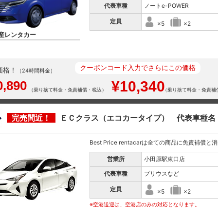
代表車種
ノートe-POWER
定員
×5
×2
産レンタカー
クーポンコード入力でさらにこの価格
価格！
（24時間料金）
0,890
¥10,340
（乗り捨て料金・免責補償・税込）
（乗り捨て料金・免責補
完売間近！
ＥＣクラス（エコカータイプ） 代表車種名
Best Price rentacarは全ての商品に免責補償
営業所
小田原駅東口店
代表車種
プリウスなど
定員
×5
×2
※空港送迎は、空港店のみの対応となります。