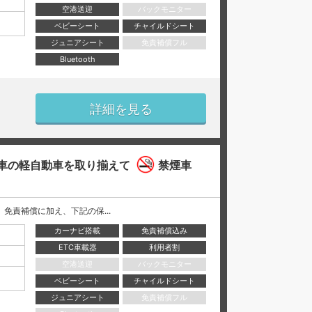
空港送迎
バックモニター
ベビーシート
チャイルドシート
ジュニアシート
免責補償フル
Bluetooth
詳細を見る
車の軽自動車を取り揃えて
禁煙車
には、 免責補償に加え、下記の保...
カーナビ搭載
免責補償込み
ETC車載器
利用者割
空港送迎
バックモニター
ベビーシート
チャイルドシート
ジュニアシート
免責補償フル