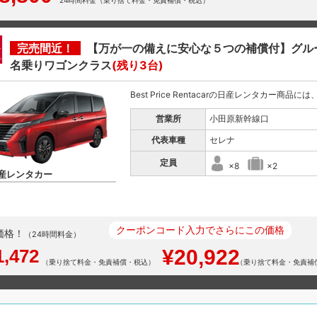
24時間料金（乗り捨て料金・免責補償・税込）
完売間近！
【万が一の備えに安心な５つの補償付】グル
名乗りワゴンクラス
(残り3台)
Best Price Rentacarの日産レンタカー商品
営業所
小田原新幹線口
代表車種
セレナ
定員
×8
×2
産レンタカー
クーポンコード入力でさらにこの価格
価格！
（24時間料金）
1,472
¥20,922
（乗り捨て料金・免責補償・税込）
（乗り捨て料金・免責補