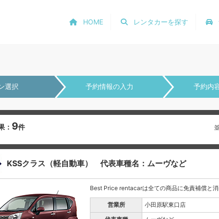
HOME
レンタカーを探す
ン選択
予約情報の入力
予約内
9
果：
件
KSSクラス（軽自動車） 代表車種名：ムーヴなど
Best Price rentacarは全ての商品に免責補償
営業所
小田原駅東口店