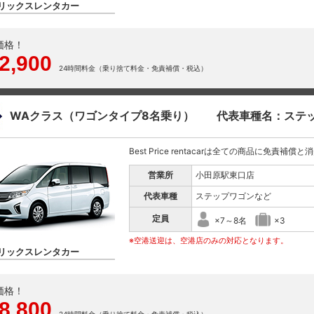
リックスレンタカー
価格！
2,900
24時間料金（乗り捨て料金・免責補償・税込）
WAクラス（ワゴンタイプ8名乗り） 代表車種名：ステ
Best Price rentacarは全ての商品に免責補償
営業所
小田原駅東口店
代表車種
ステップワゴンなど
定員
×7～8名
×3
※空港送迎は、空港店のみの対応となります。
リックスレンタカー
価格！
8,800