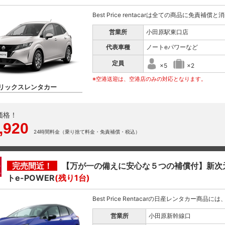
Best Price rentacarは全ての商品に免責補償
営業所
小田原駅東口店
代表車種
ノートeパワーなど
定員
×5
×2
※空港送迎は、空港店のみの対応となります。
リックスレンタカー
価格！
,920
24時間料金（乗り捨て料金・免責補償・税込）
完売間近！
【万が一の備えに安心な５つの補償付】新次
トe-POWER
(残り1台)
Best Price Rentacarの日産レンタカー商品
営業所
小田原新幹線口