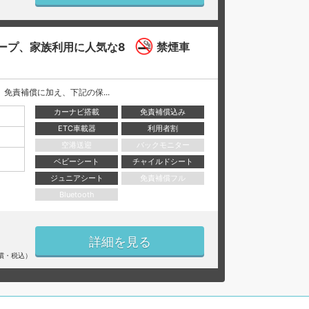
ープ、家族利用に人気な8
禁煙車
には、 免責補償に加え、下記の保...
カーナビ搭載
免責補償込み
ETC車載器
利用者割
空港送迎
バックモニター
ベビーシート
チャイルドシート
ジュニアシート
免責補償フル
Bluetooth
詳細を見る
償・税込）