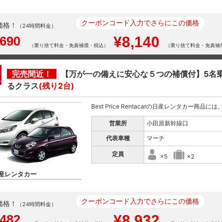
クーポンコード入力でさらにこの価格
価格！
（24時間料金）
,690
¥8,140
（乗り捨て料金・免責補償・税込）
（乗り捨て料金・免責補
完売間近！
【万が一の備えに安心な５つの補償付】5名
るクラス
(残り2台)
Best Price Rentacarの日産レンタカー商品
営業所
小田原新幹線口
代表車種
マーチ
定員
×5
×2
産レンタカー
クーポンコード入力でさらにこの価格
価格！
（24時間料金）
,482
¥8,932