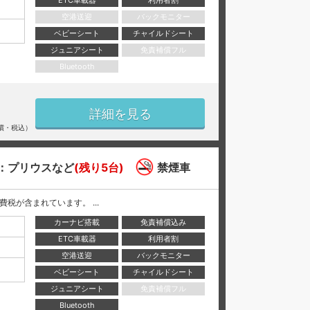
ETC車載器
利用者割
空港送迎
バックモニター
ベビーシート
チャイルドシート
ジュニアシート
免責補償フル
Bluetooth
詳細を見る
償・税込）
：プリウスなど
(残り5台)
禁煙車
と消費税が含まれています。 ...
カーナビ搭載
免責補償込み
ETC車載器
利用者割
空港送迎
バックモニター
ベビーシート
チャイルドシート
ジュニアシート
免責補償フル
Bluetooth