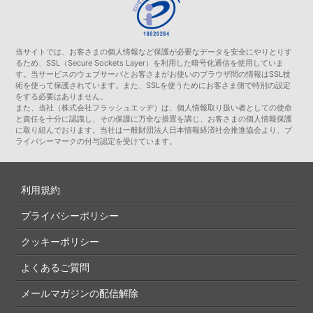
当サイトでは、お客さまの個人情報など保護が必要なデータを安全にやりとりす
るため、SSL（Secure Sockets Layer）を利用した暗号化通信を使用していま
す。当サービスのウェブサーバとお客さまがお使いのブラウザ間の情報はSSL技
術を使って保護されています。また、SSLを使うためにお客さま側で特別の設定
をする必要はありません。
また、当社（株式会社フラッシュエッヂ）は、個人情報取り扱い者としての使命
と責任を十分に認識し、その保護に万全な措置を講じ、お客さまの個人情報保護
に取り組んでおります。当社は一般財団法人日本情報経済社会推進協会より、プ
ライバシーマークの付与認定を受けています。
利用規約
プライバシーポリシー
クッキーポリシー
よくあるご質問
メールマガジンの配信解除