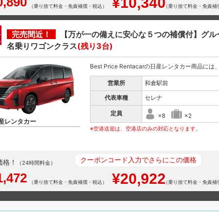
0,890
¥10,340
（乗り捨て料金・免責補償・税込）
（乗り捨て料金・免責補
完売間近！
【万が一の備えに安心な５つの補償付】グル
名乗りワゴンクラス
(残り3台)
Best Price Rentacarの日産レンタカー商品
営業所
和倉駅前
代表車種
セレナ
定員
×8
×2
産レンタカー
※空港送迎は、空港店のみの対応となります。
クーポンコード入力でさらにこの価格
価格！
（24時間料金）
1,472
¥20,922
（乗り捨て料金・免責補償・税込）
（乗り捨て料金・免責補