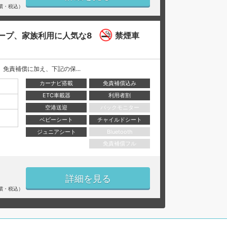
償・税込）
ープ、家族利用に人気な8
禁煙車
には、 免責補償に加え、下記の保...
カーナビ搭載
免責補償込み
ETC車載器
利用者割
空港送迎
バックモニター
ベビーシート
チャイルドシート
ジュニアシート
Bluetooth
免責補償フル
詳細を見る
償・税込）