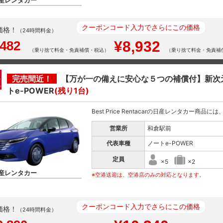
産レンタカー
クーポンコード入力でさらにこの価格
価格！
（24時間料金）
,482
¥8,932
（乗り捨て料金・免責補償・税込）
（乗り捨て料金・免責補
完売間近！
【万が一の備えに安心な５つの補償付】新次
トe-POWER
(残り1台)
Best Price Rentacarの日産レンタカー商品
営業所
和倉駅前
代表車種
ノートe-POWER
定員
×5
×2
産レンタカー
※空港送迎は、空港店のみの対応となります。
クーポンコード入力でさらにこの価格
価格！
（24時間料金）