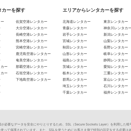
タカーを探す
エリアからレンタカーを探す
カー
佐賀空港レンタカー
北海道レンタカー
東京レンタカー
ー
大分空港レンタカー
青森レンタカー
神奈川レンタカ
ー
長崎空港レンタカー
岩手レンタカー
新潟レンタカー
ー
熊本空港レンタカー
宮城レンタカー
山梨レンタカー
ー
宮崎空港レンタカー
秋田レンタカー
長野レンタカー
ー
鹿児島空港レンタカー
山形レンタカー
岐阜レンタカー
ー
奄美空港レンタカー
福島レンタカー
静岡レンタカー
タカー
那覇空港レンタカー
茨城レンタカー
愛知レンタカー
タカー
石垣空港レンタカー
栃木レンタカー
三重レンタカー
ー
下地島空港レンタカー
群馬レンタカー
富山レンタカー
ー
埼玉レンタカー
石川レンタカー
ー
千葉レンタカー
福井レンタカー
要なデータを安全にやりとりするため、SSL（Secure Sockets Layer）を利
を使って保護されています。また、SSLを使うためにお客さま側で特別の設定をする必要は