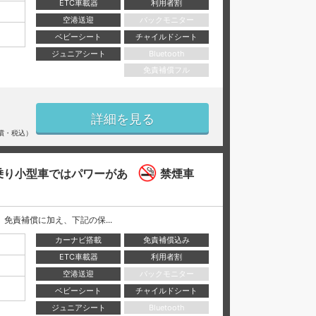
ETC車載器
利用者割
空港送迎
バックモニター
ベビーシート
チャイルドシート
ジュニアシート
Bluetooth
免責補償フル
詳細を見る
償・税込）
乗り小型車ではパワーがあ
禁煙車
には、 免責補償に加え、下記の保...
カーナビ搭載
免責補償込み
ETC車載器
利用者割
空港送迎
バックモニター
ベビーシート
チャイルドシート
ジュニアシート
Bluetooth