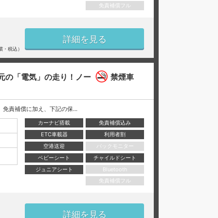
免責補償フル
詳細を見る
償・税込）
元の「電気」の走り！ノー
禁煙車
には、 免責補償に加え、下記の保...
カーナビ搭載
免責補償込み
ETC車載器
利用者割
空港送迎
バックモニター
ベビーシート
チャイルドシート
ジュニアシート
Bluetooth
免責補償フル
詳細を見る