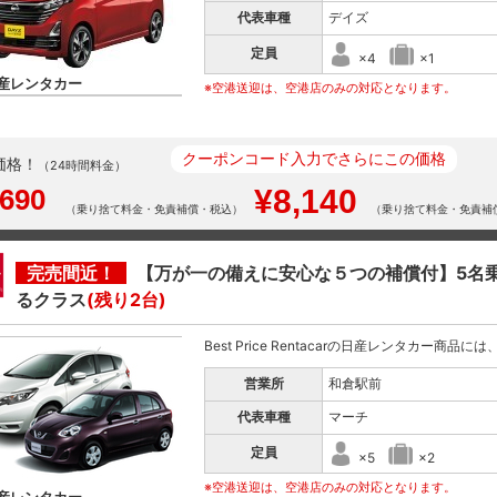
代表車種
デイズ
定員
×4
×1
産レンタカー
※空港送迎は、空港店のみの対応となります。
クーポンコード入力でさらにこの価格
価格！
（24時間料金）
,690
¥8,140
（乗り捨て料金・免責補償・税込）
（乗り捨て料金・免責補
完売間近！
【万が一の備えに安心な５つの補償付】5名
るクラス
(残り2台)
Best Price Rentacarの日産レンタカー商品
営業所
和倉駅前
代表車種
マーチ
定員
×5
×2
※空港送迎は、空港店のみの対応となります。