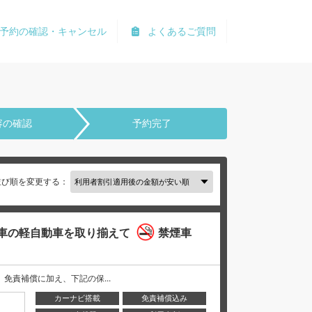
予約の確認・キャンセル
よくあるご質問
容の確認
予約完了
並び順を変更する：
車の軽自動車を取り揃えて
禁煙車
には、 免責補償に加え、下記の保...
カーナビ搭載
免責補償込み