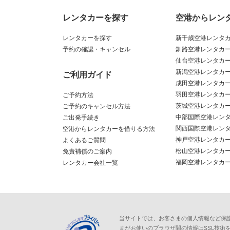
レンタカーを探す
空港からレン
レンタカーを探す
新千歳空港レンタ
予約の確認・キャンセル
釧路空港レンタカ
仙台空港レンタカ
新潟空港レンタカ
ご利用ガイド
成田空港レンタカ
羽田空港レンタカ
ご予約方法
茨城空港レンタカ
ご予約のキャンセル方法
中部国際空港レン
ご出発手続き
関西国際空港レン
空港からレンタカーを借りる方法
神戸空港レンタカ
よくあるご質問
松山空港レンタカ
免責補償のご案内
福岡空港レンタカ
レンタカー会社一覧
当サイトでは、お客さまの個人情報など保護が必
まがお使いのブラウザ間の情報はSSL技術