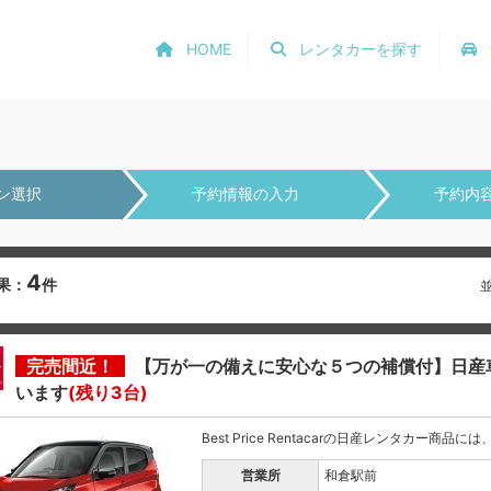
HOME
レンタカーを探す
ン選択
予約情報の入力
予約内
4
果：
件
完売間近！
【万が一の備えに安心な５つの補償付】日産
います
(残り3台)
Best Price Rentacarの日産レンタカー商品
営業所
和倉駅前