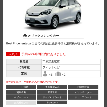
オリックスレンタカー
Best Price rentacarは全ての商品に免責補償と消費税が含まれています。
...
人気！
予約が24時間以内にありました
営業所
芦原温泉駅店
代表車種
フィットなど
定員
×5
×2
※空港送迎は、空港店のみの対応となります。
カーナビ搭載
免責補償込み
ETC車載器
利用者割
空港送迎
バックモニター
ベビーシート
チャイルドシート
ジュニアシート
免責補償フル
Bluetooth