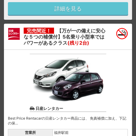
詳細を見る
完売間近！
【万が一の備えに安心
な５つの補償付】5名乗り小型車では
パワーがあるクラス
(残り2台)
日産レンタカー
Best Price Rentacarの日産レンタカー商品には、 免責補償に加え、下記
の保...
営業所
福井駅前