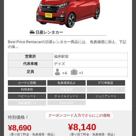
日産レンタカー
Best Price Rentacarの日産レンタカー商品には、 免責補償に加え、下記
の保...
営業所
福井駅前
代表車種
デイズ
定員
×4
×1
カーナビ搭載
免責補償込み
ETC車載器
利用者割
空港送迎
バックモニター
ベビーシート
チャイルドシート
ジュニアシート
免責補償フル
Bluetooth
クーポンコード入力でさらにこの価格
特別価格！
¥8,140
¥8,690
（乗り捨て料金・免責補償・税込）
（乗り捨て料金・免責補償・税込）