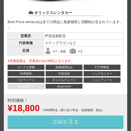
オリックスレンタカー
Best Price rentacarは全ての商品に免責補償と消費税が含まれています。
...
営業所
芦原温泉駅店
代表車種
ステップワゴンなど
定員
×7～8名
×3
※空港送迎は、空港店のみの対応となります。
カーナビ搭載
免責補償込み
ETC車載器
利用者割
空港送迎
バックモニター
ベビーシート
チャイルドシート
ジュニアシート
免責補償フル
Bluetooth
特別価格！
¥18,800
24時間料金（乗り捨て料金・免責補償・税込）
詳細を見る