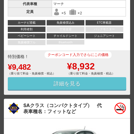
代表車種
マーチ
定員
×5
×2
カーナビ搭載
免責補償込み
ETC車載器
利用者割
空港送迎
バックモニター
ベビーシート
チャイルドシート
ジュニアシート
免責補償フル
Bluetooth
クーポンコード入力でさらにこの価格
特別価格！
¥8,932
¥9,482
（乗り捨て料金・免責補償・税込）
（乗り捨て料金・免責補償・税込）
詳細を見る
SAクラス（コンパクトタイプ） 代
表車種名：フィットなど