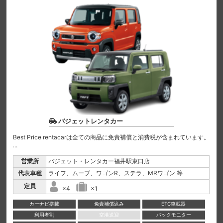
バジェットレンタカー
Best Price rentacarは全ての商品に免責補償と消費税が含まれています。
...
営業所
バジェット・レンタカー福井駅東口店
代表車種
ライフ、ムーブ、ワゴンR、ステラ、MRワゴン 等
定員
×4
×1
カーナビ搭載
免責補償込み
ETC車載器
利用者割
空港送迎
バックモニター