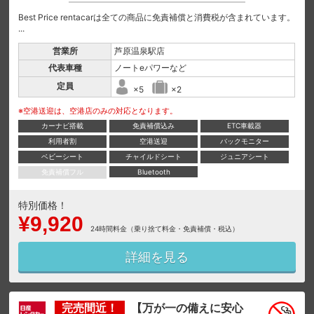
Best Price rentacarは全ての商品に免責補償と消費税が含まれています。
...
営業所
芦原温泉駅店
代表車種
ノートeパワーなど
定員
×5
×2
※空港送迎は、空港店のみの対応となります。
カーナビ搭載
免責補償込み
ETC車載器
利用者割
空港送迎
バックモニター
ベビーシート
チャイルドシート
ジュニアシート
免責補償フル
Bluetooth
特別価格！
¥9,920
24時間料金（乗り捨て料金・免責補償・税込）
詳細を見る
完売間近！
【万が一の備えに安心