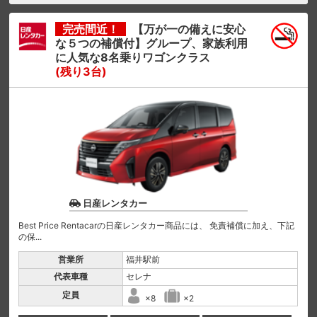
完売間近！
【万が一の備えに安心
な５つの補償付】グループ、家族利用
に人気な8名乗りワゴンクラス
(残り3台)
日産レンタカー
Best Price Rentacarの日産レンタカー商品には、 免責補償に加え、下記
の保...
営業所
福井駅前
代表車種
セレナ
定員
×8
×2