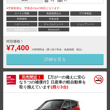
×4
×1
※空港送迎は、空港店のみの対応となります。
カーナビ搭載
免責補償込み
ETC車載器
利用者割
空港送迎
バックモニター
ベビーシート
チャイルドシート
ジュニアシート
免責補償フル
Bluetooth
特別価格！
¥7,400
24時間料金（乗り捨て料金・免責補償・税込）
詳細を見る
完売間近！
【万が一の備えに安心
な５つの補償付】日産車の軽自動車を
取り揃えています
(残り3台)