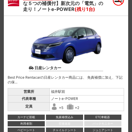
な５つの補償付】新次元の「電気」の
走り！ノートe-POWER
(残り1台)
日産レンタカー
Best Price Rentacarの日産レンタカー商品には、 免責補償に加え、下記
の保...
営業所
福井駅前
代表車種
ノートe-POWER
定員
×5
×2
カーナビ搭載
免責補償込み
ETC車載器
利用者割
空港送迎
バックモニター
ベビーシート
チャイルドシート
ジュニアシート