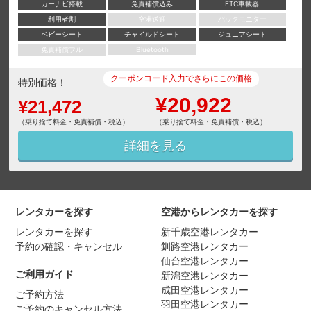
カーナビ搭載
免責補償込み
ETC車載器
利用者割
空港送迎
バックモニター
ベビーシート
チャイルドシート
ジュニアシート
免責補償フル
Bluetooth
クーポンコード入力でさらにこの価格
特別価格！
¥20,922
¥21,472
（乗り捨て料金・免責補償・税込）
（乗り捨て料金・免責補償・税込）
詳細を見る
レンタカーを探す
空港からレンタカーを探す
レンタカーを探す
新千歳空港レンタカー
予約の確認・キャンセル
釧路空港レンタカー
仙台空港レンタカー
ご利用ガイド
新潟空港レンタカー
成田空港レンタカー
ご予約方法
羽田空港レンタカー
ご予約のキャンセル方法