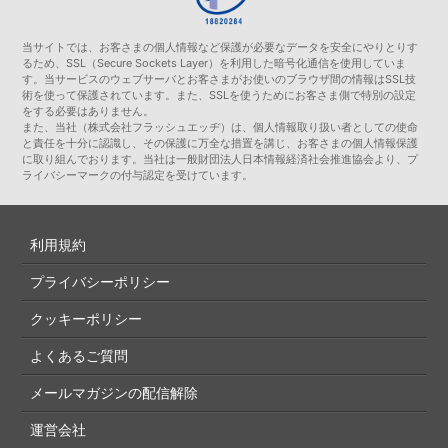
当サイトでは、お客さまの個人情報など保護が必要なデータを安全にやりとりす
るため、SSL（Secure Sockets Layer）を利用した暗号化通信を使用していま
す。当サービスのウェブサーバとお客さまがお使いのブラウザ間の情報はSSL技
術を使って保護されています。また、SSLを使うためにお客さま側で特別の設定
をする必要はありません。
また、当社（株式会社フラッシュエッヂ）は、個人情報取り扱い者としての使命
と責任を十分に認識し、その保護に万全な措置を講じ、お客さまの個人情報保護
に取り組んでおります。当社は一般財団法人日本情報経済社会推進協会より、プ
ライバシーマークの付与認定を受けています。
利用規約
プライバシーポリシー
クッキーポリシー
よくあるご質問
メールマガジンの配信解除
運営会社