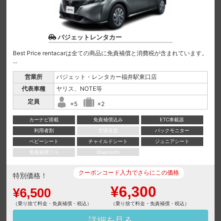
バジェットレンタカー
Best Price rentacarは全ての商品に免責補償と消費税が含まれています。
...
営業所
バジェット・レンタカー福井駅東口店
代表車種
ヤリス、NOTE等
定員
×5
×2
カーナビ搭載
免責補償込み
ETC車載器
利用者割
空港送迎
バックモニター
ベビーシート
チャイルドシート
ジュニアシート
免責補償フル
Bluetooth
クーポンコード入力でさらにこの価格
特別価格！
¥6,300
¥6,500
（乗り捨て料金・免責補償・税込）
（乗り捨て料金・免責補償・税込）
詳細を見る