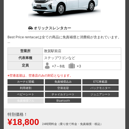
オリックスレンタカー
Best Price rentacarは全ての商品に免責補償と消費税が含まれています。
...
営業所
敦賀駅前店
代表車種
ステップワゴンなど
定員
×7～8名
×3
※空港送迎は、空港店のみの対応となります。
カーナビ搭載
免責補償込み
ETC車載器
利用者割
空港送迎
バックモニター
ベビーシート
チャイルドシート
ジュニアシート
免責補償フル
Bluetooth
特別価格！
¥18,800
24時間料金（乗り捨て料金・免責補償・税込）