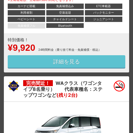
カーナビ搭載
免責補償込み
ETC車載器
利用者割
空港送迎
バックモニター
ベビーシート
チャイルドシート
ジュニアシート
免責補償フル
Bluetooth
特別価格！
¥9,920
24時間料金（乗り捨て料金・免責補償・税込）
詳細を見る
完売間近！
WAクラス（ワゴンタ
イプ8名乗り） 代表車種名：ステ
ップワゴンなど
(残り2台)