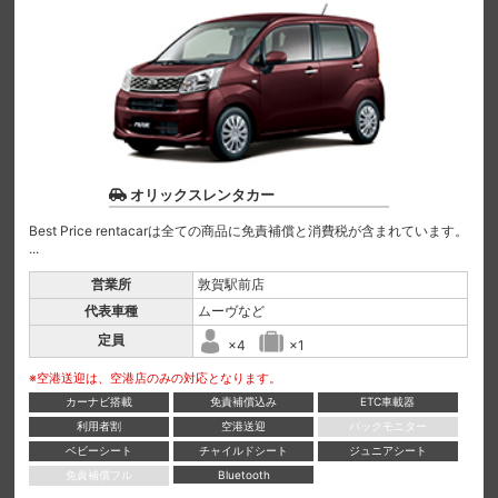
オリックスレンタカー
Best Price rentacarは全ての商品に免責補償と消費税が含まれています。
...
営業所
敦賀駅前店
代表車種
ムーヴなど
定員
×4
×1
※空港送迎は、空港店のみの対応となります。
カーナビ搭載
免責補償込み
ETC車載器
利用者割
空港送迎
バックモニター
ベビーシート
チャイルドシート
ジュニアシート
免責補償フル
Bluetooth