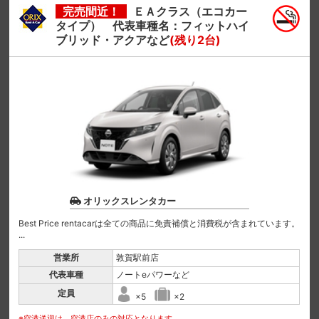
完売間近！
ＥＡクラス（エコカー
タイプ） 代表車種名：フィットハイ
ブリッド・アクアなど
(残り2台)
オリックスレンタカー
Best Price rentacarは全ての商品に免責補償と消費税が含まれています。
...
営業所
敦賀駅前店
代表車種
ノートeパワーなど
定員
×5
×2
※空港送迎は、空港店のみの対応となります。