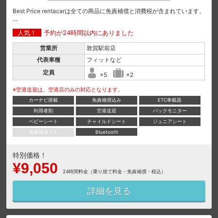
Best Price rentacarは全ての商品に免責補償と消費税が含まれています。
...
人気！
予約が24時間以内にありました
営業所
敦賀駅前店
代表車種
フィットなど
定員
×5
×2
※空港送迎は、空港店のみの対応となります。
カーナビ搭載
免責補償込み
ETC車載器
利用者割
空港送迎
バックモニター
ベビーシート
チャイルドシート
ジュニアシート
免責補償フル
Bluetooth
特別価格！
¥9,050
24時間料金（乗り捨て料金・免責補償・税込）
詳細を見る