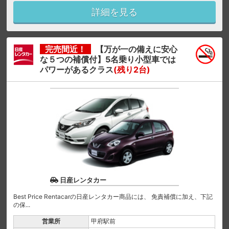
詳細を見る
完売間近！
【万が一の備えに安心
な５つの補償付】5名乗り小型車では
パワーがあるクラス
(残り2台)
日産レンタカー
Best Price Rentacarの日産レンタカー商品には、 免責補償に加え、下記
の保...
営業所
甲府駅前