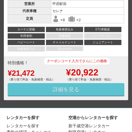
営業所
甲府駅前
代表車種
セレナ
定員
×8
×2
カーナビ搭載
免責補償込み
ETC車載器
利用者割
空港送迎
バックモニター
ベビーシート
チャイルドシート
ジュニアシート
免責補償フル
Bluetooth
クーポンコード入力でさらにこの価格
特別価格！
¥20,922
¥21,472
（乗り捨て料金・免責補償・税込）
（乗り捨て料金・免責補償・税込）
詳細を見る
レンタカーを探す
空港からレンタカーを探す
レンタカーを探す
新千歳空港レンタカー
予約の確認・キャンセル
釧路空港レンタカー