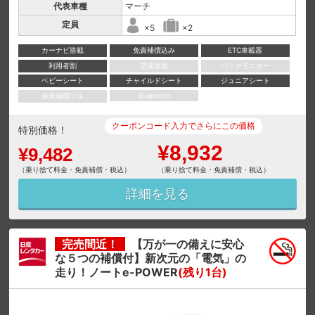
代表車種
マーチ
定員
×5
×2
カーナビ搭載
免責補償込み
ETC車載器
利用者割
空港送迎
バックモニター
ベビーシート
チャイルドシート
ジュニアシート
免責補償フル
Bluetooth
クーポンコード入力でさらにこの価格
特別価格！
¥8,932
¥9,482
（乗り捨て料金・免責補償・税込）
（乗り捨て料金・免責補償・税込）
詳細を見る
完売間近！
【万が一の備えに安心
な５つの補償付】新次元の「電気」の
走り！ノートe-POWER
(残り1台)