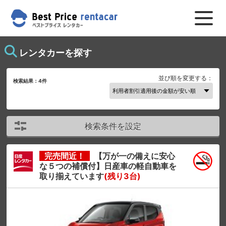
レンタカーを探す
並び順を変更する：
検索結果：
4
件
検索条件を設定
完売間近！
【万が一の備えに安心
な５つの補償付】日産車の軽自動車を
取り揃えています
(残り3台)