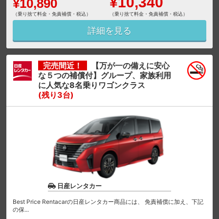
¥10,340
¥10,890
（乗り捨て料金・免責補償・税込）
（乗り捨て料金・免責補償・税込）
詳細を見る
完売間近！
【万が一の備えに安心
な５つの補償付】グループ、家族利用
に人気な8名乗りワゴンクラス
(残り3台)
日産レンタカー
Best Price Rentacarの日産レンタカー商品には、 免責補償に加え、下記
の保...