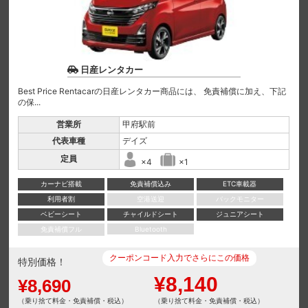
日産レンタカー
Best Price Rentacarの日産レンタカー商品には、 免責補償に加え、下記
の保...
営業所
甲府駅前
代表車種
デイズ
定員
×4
×1
カーナビ搭載
免責補償込み
ETC車載器
利用者割
空港送迎
バックモニター
ベビーシート
チャイルドシート
ジュニアシート
免責補償フル
Bluetooth
クーポンコード入力でさらにこの価格
特別価格！
¥8,140
¥8,690
（乗り捨て料金・免責補償・税込）
（乗り捨て料金・免責補償・税込）