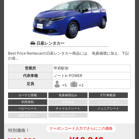
日産レンタカー
Best Price Rentacarの日産レンタカー商品には、 免責補償に加え、下記
の保...
営業所
甲府駅前
代表車種
ノートe-POWER
定員
×5
×2
カーナビ搭載
免責補償込み
ETC車載器
利用者割
空港送迎
バックモニター
ベビーシート
チャイルドシート
ジュニアシート
免責補償フル
Bluetooth
クーポンコード入力でさらにこの価格
特別価格！