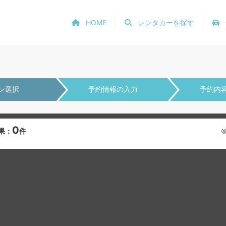
HOME
レンタカーを探す
ン選択
予約情報の入力
予約内
0
果：
件