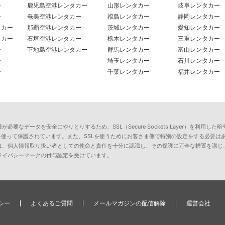
ー
鹿児島空港レンタカー
山形レンタカー
岐阜レンタカー
ー
奄美空港レンタカー
福島レンタカー
静岡レンタカー
タカー
那覇空港レンタカー
茨城レンタカー
愛知レンタカー
タカー
石垣空港レンタカー
栃木レンタカー
三重レンタカー
ー
下地島空港レンタカー
群馬レンタカー
富山レンタカー
ー
埼玉レンタカー
石川レンタカー
ー
千葉レンタカー
福井レンタカー
要なデータを安全にやりとりするため、SSL（Secure Sockets Layer）を利
を使って保護されています。また、SSLを使うためにお客さま側で特別の設定をする必要は
は、個人情報取り扱い者としての使命と責任を十分に認識し、その保護に万全な措置を講じ
ライバシーマークの付与認定を受けています。
シー
よくあるご質問
メールマガジンの配信解除
運営会社