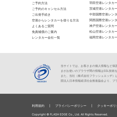
羽田空港レンタカ
ご予約方法
茨城空港レンタカ
ご予約のキャンセル方法
中部国際空港レン
ご出発手続き
関西国際空港レン
空港からレンタカーを借りる方法
神戸空港レンタカ
よくあるご質問
松山空港レンタカ
免責補償のご案内
福岡空港レンタカ
レンタカー会社一覧
当サイトでは、お客さまの個人情報など保護が必
まがお使いのブラウザ間の情報はSSL技術
また、当社（株式会社フラッシュエッヂ）
団法人日本情報経済社会推進協会より、プ
利用規約
プライバシーポリシー
クッキーポリ
Copyright © FLASH EDGE Co., Ltd. All Rights Reserved.