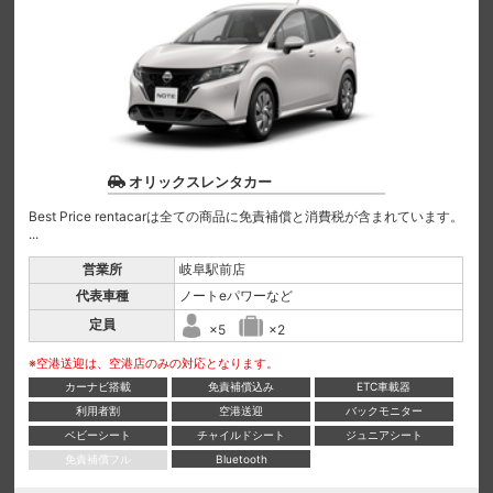
オリックスレンタカー
Best Price rentacarは全ての商品に免責補償と消費税が含まれています。
...
営業所
岐阜駅前店
代表車種
ノートeパワーなど
定員
×5
×2
※空港送迎は、空港店のみの対応となります。
カーナビ搭載
免責補償込み
ETC車載器
利用者割
空港送迎
バックモニター
ベビーシート
チャイルドシート
ジュニアシート
免責補償フル
Bluetooth