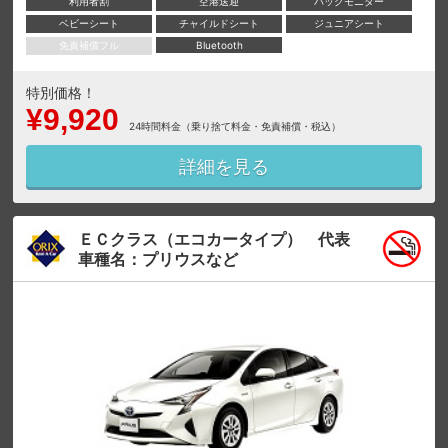
利用者割
空港送迎
バックモニター
ベビーシート
チャイルドシート
ジュニアシート
免責補償フル
Bluetooth
特別価格！
¥9,920
24時間料金（乗り捨て料金・免責補償・税込）
詳細を見る
ＥＣクラス（エコカータイプ） 代表
車種名：プリウスなど