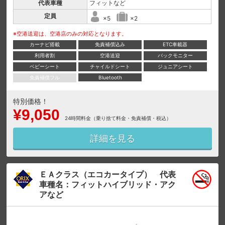
代表車種
フィットなど
定員
×5
×2
※空港送迎は、空港店のみの対応となります。
カーナビ搭載
免責補償込み
ETC車載器
利用者割
空港送迎
バックモニター
ベビーシート
チャイルドシート
ジュニアシート
免責補償フル
Bluetooth
特別価格！
¥9,050
24時間料金（乗り捨て料金・免責補償・税込）
詳細を見る
ＥＡクラス（エコカータイプ） 代表
車種名：フィットハイブリッド・アク
アなど