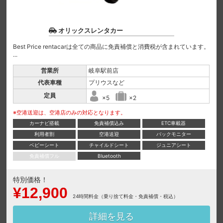
オリックスレンタカー
Best Price rentacarは全ての商品に免責補償と消費税が含まれています。
...
営業所
岐阜駅前店
代表車種
プリウスなど
定員
×5
×2
※空港送迎は、空港店のみの対応となります。
カーナビ搭載
免責補償込み
ETC車載器
利用者割
空港送迎
バックモニター
ベビーシート
チャイルドシート
ジュニアシート
免責補償フル
Bluetooth
特別価格！
¥12,900
24時間料金（乗り捨て料金・免責補償・税込）
詳細を見る