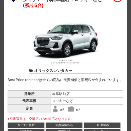
(残り5台)
オリックスレンタカー
Best Price rentacarは全ての商品に免責補償と消費税が含まれています。
...
営業所
岐阜駅前店
代表車種
ロッキーなど
定員
×5
×2
※空港送迎は、空港店のみの対応となります。
カーナビ搭載
免責補償込み
ETC車載器