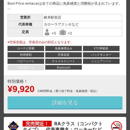
Best Price rentacarは全ての商品に免責補償と消費税が含まれています。
...
営業所
岐阜駅前店
代表車種
カローラアクシオなど
定員
×5
×2
※空港送迎は、空港店のみの対応となります。
カーナビ搭載
免責補償込み
ETC車載器
利用者割
空港送迎
バックモニター
ベビーシート
チャイルドシート
ジュニアシート
免責補償フル
Bluetooth
特別価格！
¥9,920
24時間料金（乗り捨て料金・免責補償・税込）
詳細を見る
完売間近！
RAクラス（コンパクト
タイプ） 代表車種名：ロッキーなど