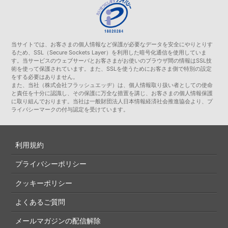
当サイトでは、お客さまの個人情報など保護が必要なデータを安全にやりとりす
るため、SSL（Secure Sockets Layer）を利用した暗号化通信を使用していま
す。当サービスのウェブサーバとお客さまがお使いのブラウザ間の情報はSSL技
術を使って保護されています。また、SSLを使うためにお客さま側で特別の設定
をする必要はありません。
また、当社（株式会社フラッシュエッヂ）は、個人情報取り扱い者としての使命
と責任を十分に認識し、その保護に万全な措置を講じ、お客さまの個人情報保護
に取り組んでおります。当社は一般財団法人日本情報経済社会推進協会より、プ
ライバシーマークの付与認定を受けています。
利用規約
プライバシーポリシー
クッキーポリシー
よくあるご質問
メールマガジンの配信解除