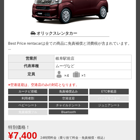
オリックスレンタカー
Best Price rentacarは全ての商品に免責補償と消費税が含まれています。
...
営業所
岐阜駅前店
代表車種
ムーヴなど
定員
×4
×1
※空港送迎は、空港店のみの対応となります。
カーナビ搭載
免責補償込み
ETC車載器
利用者割
空港送迎
バックモニター
ベビーシート
チャイルドシート
ジュニアシート
免責補償フル
Bluetooth
特別価格！
¥7,400
24時間料金（乗り捨て料金・免責補償・税込）