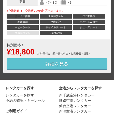
定員
×7～8名
×3
※空港送迎は、空港店のみの対応となります。
カーナビ搭載
免責補償込み
ETC車載器
利用者割
空港送迎
バックモニター
ベビーシート
チャイルドシート
ジュニアシート
免責補償フル
Bluetooth
特別価格！
¥18,800
24時間料金（乗り捨て料金・免責補償・税込）
詳細を見る
レンタカーを探す
空港からレンタカーを探す
レンタカーを探す
新千歳空港レンタカー
予約の確認・キャンセル
釧路空港レンタカー
仙台空港レンタカー
ご利用ガイド
新潟空港レンタカー