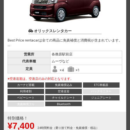
オリックスレンタカー
Best Price rentacarは全ての商品に免責補償と消費税が含まれています。
...
営業所
各務原駅前店
代表車種
ムーヴなど
定員
×4
×1
※空港送迎は、空港店のみの対応となります。
カーナビ搭載
免責補償込み
ETC車載器
利用者割
空港送迎
バックモニター
ベビーシート
チャイルドシート
ジュニアシート
免責補償フル
Bluetooth
特別価格！
¥7,400
24時間料金（乗り捨て料金・免責補償・税込）