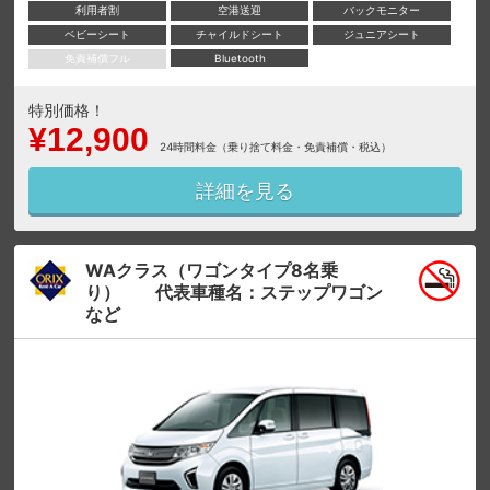
利用者割
空港送迎
バックモニター
ベビーシート
チャイルドシート
ジュニアシート
免責補償フル
Bluetooth
特別価格！
¥12,900
24時間料金（乗り捨て料金・免責補償・税込）
詳細を見る
WAクラス（ワゴンタイプ8名乗
り） 代表車種名：ステップワゴン
など