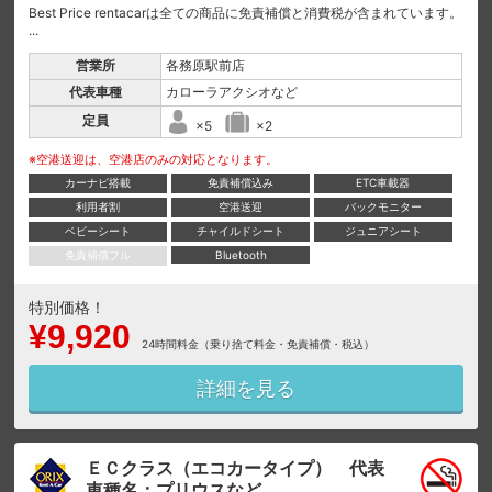
Best Price rentacarは全ての商品に免責補償と消費税が含まれています。
...
営業所
各務原駅前店
代表車種
カローラアクシオなど
定員
×5
×2
※空港送迎は、空港店のみの対応となります。
カーナビ搭載
免責補償込み
ETC車載器
利用者割
空港送迎
バックモニター
ベビーシート
チャイルドシート
ジュニアシート
免責補償フル
Bluetooth
特別価格！
¥9,920
24時間料金（乗り捨て料金・免責補償・税込）
詳細を見る
ＥＣクラス（エコカータイプ） 代表
車種名：プリウスなど