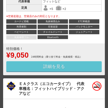
代表車種
フィットなど
定員
×5
×2
※空港送迎は、空港店のみの対応となります。
カーナビ搭載
免責補償込み
ETC車載器
利用者割
空港送迎
バックモニター
ベビーシート
チャイルドシート
ジュニアシート
免責補償フル
Bluetooth
特別価格！
¥9,050
24時間料金（乗り捨て料金・免責補償・税込）
詳細を見る
ＥＡクラス（エコカータイプ） 代表
車種名：フィットハイブリッド・アク
アなど