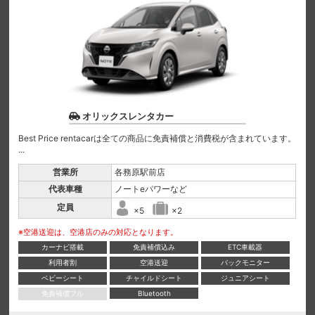
オリックスレンタカー
Best Price rentacarは全ての商品に免責補償と消費税が含まれています。
...
営業所
各務原駅前店
代表車種
ノートeパワーなど
定員
×5
×2
※空港送迎は、空港店のみの対応となります。
カーナビ搭載
免責補償込み
ETC車載器
利用者割
空港送迎
バックモニター
ベビーシート
チャイルドシート
ジュニアシート
免責補償フル
Bluetooth