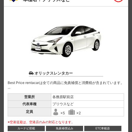
オリックスレンタカー
Best Price rentacarは全ての商品に免責補償と消費税が含まれています。
...
営業所
各務原駅前店
代表車種
プリウスなど
定員
×5
×2
※空港送迎は、空港店のみの対応となります。
カーナビ搭載
免責補償込み
ETC車載器