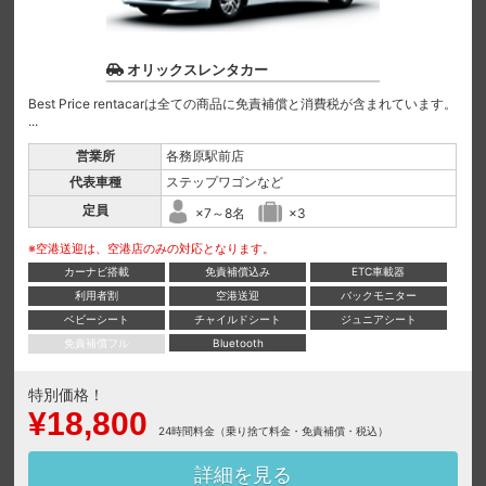
オリックスレンタカー
Best Price rentacarは全ての商品に免責補償と消費税が含まれています。
...
営業所
各務原駅前店
代表車種
ステップワゴンなど
定員
×7～8名
×3
※空港送迎は、空港店のみの対応となります。
カーナビ搭載
免責補償込み
ETC車載器
利用者割
空港送迎
バックモニター
ベビーシート
チャイルドシート
ジュニアシート
免責補償フル
Bluetooth
特別価格！
¥18,800
24時間料金（乗り捨て料金・免責補償・税込）
詳細を見る