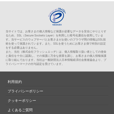
当サイトでは、お客さまの個人情報など保護が必要なデータを安全にやりとりす
るため、SSL（Secure Sockets Layer）を利用した暗号化通信を使用していま
す。当サービスのウェブサーバとお客さまがお使いのブラウザ間の情報はSSL技
術を使って保護されています。また、SSLを使うためにお客さま側で特別の設定
をする必要はありません。
また、当社（株式会社フラッシュエッヂ）は、個人情報取り扱い者としての使命
と責任を十分に認識し、その保護に万全な措置を講じ、お客さまの個人情報保護
に取り組んでおります。当社は一般財団法人日本情報経済社会推進協会より、プ
ライバシーマークの付与認定を受けています。
利用規約
プライバシーポリシー
クッキーポリシー
よくあるご質問