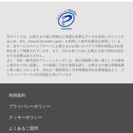
当サイトでは、お客さまの個人情報など保護が必要なデータを安全にやりとりす
るため、SSL（Secure Sockets Layer）を利用した暗号化通信を使用していま
す。当サービスのウェブサーバとお客さまがお使いのブラウザ間の情報はSSL技
術を使って保護されています。また、SSLを使うためにお客さま側で特別の設定
をする必要はありません。
また、当社（株式会社フラッシュエッヂ）は、個人情報取り扱い者としての使命
と責任を十分に認識し、その保護に万全な措置を講じ、お客さまの個人情報保護
に取り組んでおります。当社は一般財団法人日本情報経済社会推進協会より、プ
ライバシーマークの付与認定を受けています。
利用規約
プライバシーポリシー
クッキーポリシー
よくあるご質問