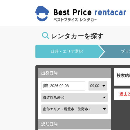
レンタカーを探す
日時・エリア選択
プラ
出発日時
検索結
過去
返却日時