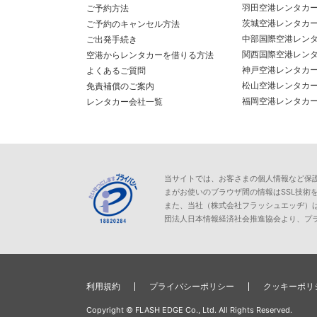
羽田空港レンタカ
ご予約方法
茨城空港レンタカ
ご予約のキャンセル方法
中部国際空港レン
ご出発手続き
関西国際空港レン
空港からレンタカーを借りる方法
神戸空港レンタカ
よくあるご質問
松山空港レンタカ
免責補償のご案内
福岡空港レンタカ
レンタカー会社一覧
当サイトでは、お客さまの個人情報など保護が必
まがお使いのブラウザ間の情報はSSL技術
また、当社（株式会社フラッシュエッヂ）
団法人日本情報経済社会推進協会より、プ
利用規約
プライバシーポリシー
クッキーポリ
Copyright © FLASH EDGE Co., Ltd. All Rights Reserved.