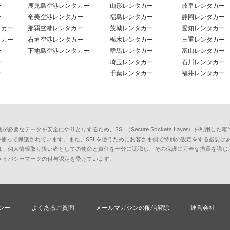
ー
鹿児島空港レンタカー
山形レンタカー
岐阜レンタカー
ー
奄美空港レンタカー
福島レンタカー
静岡レンタカー
タカー
那覇空港レンタカー
茨城レンタカー
愛知レンタカー
タカー
石垣空港レンタカー
栃木レンタカー
三重レンタカー
ー
下地島空港レンタカー
群馬レンタカー
富山レンタカー
ー
埼玉レンタカー
石川レンタカー
ー
千葉レンタカー
福井レンタカー
要なデータを安全にやりとりするため、SSL（Secure Sockets Layer）を利
を使って保護されています。また、SSLを使うためにお客さま側で特別の設定をする必要は
は、個人情報取り扱い者としての使命と責任を十分に認識し、その保護に万全な措置を講じ
ライバシーマークの付与認定を受けています。
シー
よくあるご質問
メールマガジンの配信解除
運営会社