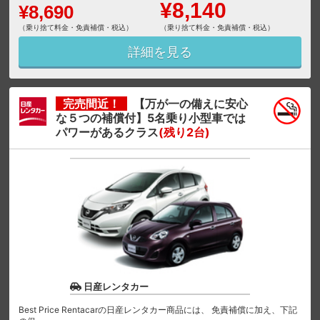
¥8,140
¥8,690
（乗り捨て料金・免責補償・税込）
（乗り捨て料金・免責補償・税込）
詳細を見る
完売間近！
【万が一の備えに安心
な５つの補償付】5名乗り小型車では
パワーがあるクラス
(残り2台)
日産レンタカー
Best Price Rentacarの日産レンタカー商品には、 免責補償に加え、下記