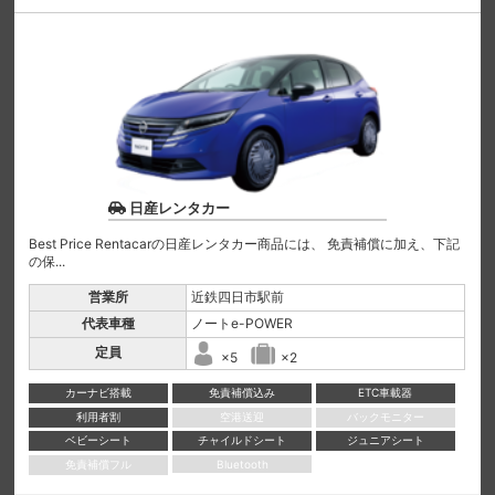
日産レンタカー
Best Price Rentacarの日産レンタカー商品には、 免責補償に加え、下記
の保...
営業所
近鉄四日市駅前
代表車種
ノートe-POWER
定員
×5
×2
カーナビ搭載
免責補償込み
ETC車載器
利用者割
空港送迎
バックモニター
ベビーシート
チャイルドシート
ジュニアシート
免責補償フル
Bluetooth