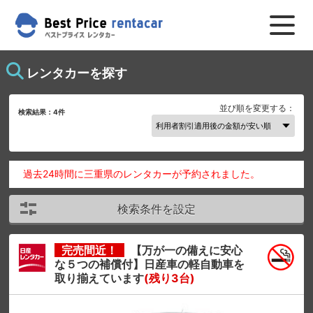
レンタカーを探す
並び順を変更する：
検索結果：
4
件
過去24時間に三重県のレンタカーが予約されました。
検索条件を設定
完売間近！
【万が一の備えに安心
な５つの補償付】日産車の軽自動車を
取り揃えています
(残り3台)