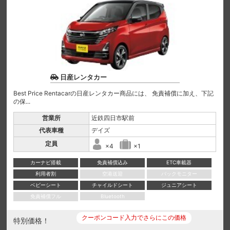
日産レンタカー
Best Price Rentacarの日産レンタカー商品には、 免責補償に加え、下記
の保...
営業所
近鉄四日市駅前
代表車種
デイズ
定員
×4
×1
カーナビ搭載
免責補償込み
ETC車載器
利用者割
空港送迎
バックモニター
ベビーシート
チャイルドシート
ジュニアシート
免責補償フル
Bluetooth
クーポンコード入力でさらにこの価格
特別価格！