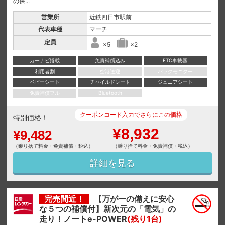
の保...
営業所
近鉄四日市駅前
代表車種
マーチ
定員
×5
×2
カーナビ搭載
免責補償込み
ETC車載器
利用者割
空港送迎
バックモニター
ベビーシート
チャイルドシート
ジュニアシート
免責補償フル
Bluetooth
クーポンコード入力でさらにこの価格
特別価格！
¥8,932
¥9,482
（乗り捨て料金・免責補償・税込）
（乗り捨て料金・免責補償・税込）
詳細を見る
完売間近！
【万が一の備えに安心
な５つの補償付】新次元の「電気」の
走り！ノートe-POWER
(残り1台)