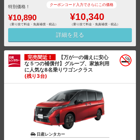
クーポンコード入力でさらにこの価格
特別価格！
¥10,340
¥10,890
（乗り捨て料金・免責補償・税込）
（乗り捨て料金・免責補償・税込）
詳細を見る
完売間近！
【万が一の備えに安心
な５つの補償付】グループ、家族利用
に人気な8名乗りワゴンクラス
(残り3台)
日産レンタカー