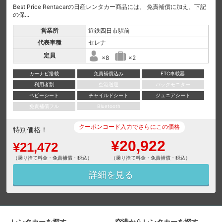
Best Price Rentacarの日産レンタカー商品には、 免責補償に加え、下記
の保...
営業所
近鉄四日市駅前
代表車種
セレナ
定員
×8
×2
カーナビ搭載
免責補償込み
ETC車載器
利用者割
空港送迎
バックモニター
ベビーシート
チャイルドシート
ジュニアシート
免責補償フル
Bluetooth
クーポンコード入力でさらにこの価格
特別価格！
¥20,922
¥21,472
（乗り捨て料金・免責補償・税込）
（乗り捨て料金・免責補償・税込）
詳細を見る
レンタカーを探す
空港からレンタカーを探す