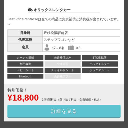
オリックスレンタカー
Best Price rentacarは全ての商品に免責補償と消費税が含まれています。
...
営業所
近鉄松阪駅前店
代表車種
ステップワゴンなど
定員
×7～8名
×3
カーナビ搭載
免責補償込み
ETC車載器
利用者割
空港送迎
バックモニター
ベビーシート
チャイルドシート
ジュニアシート
Bluetooth
免責補償フル
特別価格！
¥18,800
24時間料金（乗り捨て料金・免責補償・税込）
詳細を見る