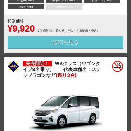
ベビーシート
チャイルドシート
ジュニアシート
Bluetooth
免責補償フル
特別価格！
¥9,920
24時間料金（乗り捨て料金・免責補償・税込）
詳細を見る
完売間近！
WAクラス（ワゴンタ
イプ8名乗り） 代表車種名：ステ
ップワゴンなど
(残り3台)