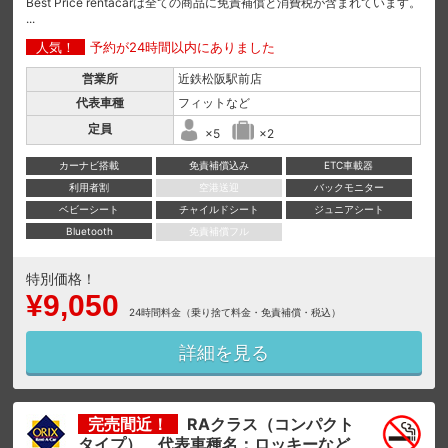
Best Price rentacarは全ての商品に免責補償と消費税が含まれています。
...
人気！
予約が24時間以内にありました
営業所
近鉄松阪駅前店
代表車種
フィットなど
定員
×5
×2
カーナビ搭載
免責補償込み
ETC車載器
利用者割
空港送迎
バックモニター
ベビーシート
チャイルドシート
ジュニアシート
Bluetooth
免責補償フル
特別価格！
¥9,050
24時間料金（乗り捨て料金・免責補償・税込）
詳細を見る
完売間近！
RAクラス（コンパクト
タイプ） 代表車種名：ロッキーなど