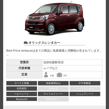
オリックスレンタカー
Best Price rentacarは全ての商品に免責補償と消費税が含まれています。
...
営業所
近鉄松阪駅前店
代表車種
ムーヴなど
定員
×4
×1
カーナビ搭載
免責補償込み
ETC車載器
利用者割
空港送迎
バックモニター
ベビーシート
チャイルドシート
ジュニアシート
Bluetooth
免責補償フル