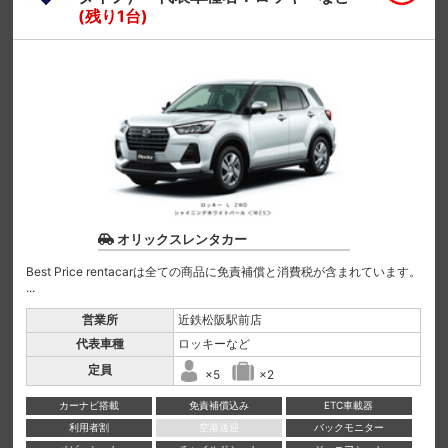
(残り1台)
オリックスレンタカー
Best Price rentacarは全ての商品に免責補償と消費税が含まれています。
...
営業所
近鉄松阪駅前店
代表車種
ロッキーなど
定員
×5
×2
カーナビ搭載
免責補償込み
ETC車載器
利用者割
空港送迎
バックモニター