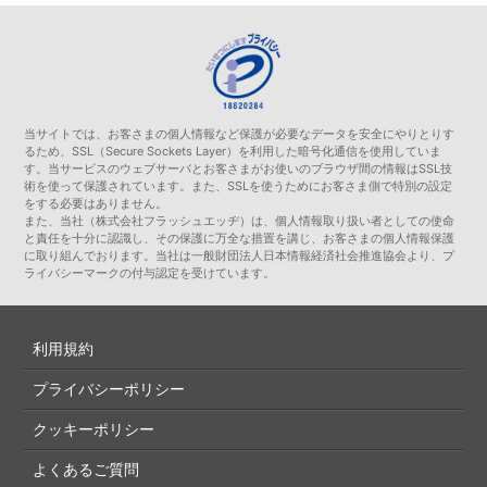
当サイトでは、お客さまの個人情報など保護が必要なデータを安全にやりとりす
るため、SSL（Secure Sockets Layer）を利用した暗号化通信を使用していま
す。当サービスのウェブサーバとお客さまがお使いのブラウザ間の情報はSSL技
術を使って保護されています。また、SSLを使うためにお客さま側で特別の設定
をする必要はありません。
また、当社（株式会社フラッシュエッヂ）は、個人情報取り扱い者としての使命
と責任を十分に認識し、その保護に万全な措置を講じ、お客さまの個人情報保護
に取り組んでおります。当社は一般財団法人日本情報経済社会推進協会より、プ
ライバシーマークの付与認定を受けています。
利用規約
プライバシーポリシー
クッキーポリシー
よくあるご質問