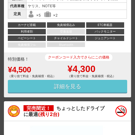
代表車種
ヤリス、NOTE等
定員
×5
×2
カーナビ搭載
免責補償込み
ETC車載器
利用者割
空港送迎
バックモニター
ベビーシート
チャイルドシート
ジュニアシート
免責補償フル
Bluetooth
クーポンコード入力でさらにこの価格
特別価格！
¥4,300
¥4,500
（乗り捨て料金・免責補償・税込）
（乗り捨て料金・免責補償・税込）
詳細を見る
完売間近！
ちょっとしたドライブ
に最適
(残り2台)