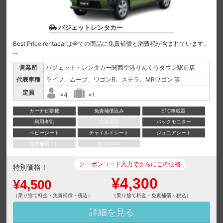
バジェットレンタカー
Best Price rentacarは全ての商品に免責補償と消費税が含まれています。
...
営業所
バジェット・レンタカー関西空港りんくうタウン駅前店
代表車種
ライフ、ムーブ、ワゴンR、ステラ、MRワゴン 等
定員
×4
×1
カーナビ搭載
免責補償込み
ETC車載器
利用者割
空港送迎
バックモニター
ベビーシート
チャイルドシート
ジュニアシート
免責補償フル
Bluetooth
クーポンコード入力でさらにこの価格
特別価格！
¥4,300
¥4,500
（乗り捨て料金・免責補償・税込）
（乗り捨て料金・免責補償・税込）
詳細を見る