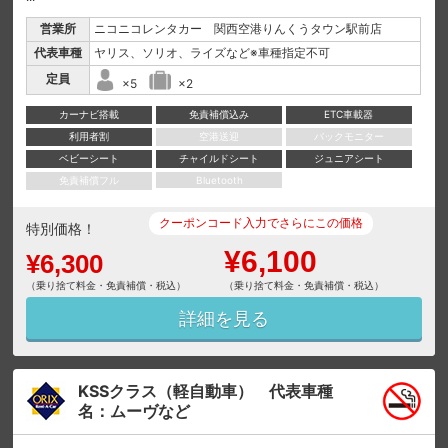
営業所
ニコニコレンタカー 関西空港りんくうタウン駅前店
代表車種
ヤリス、ソリオ、ライズなど※車種指定不可
定員
×5
×2
カーナビ搭載
免責補償込み
ETC車載器
利用者割
空港送迎
バックモニター
ベビーシート
チャイルドシート
ジュニアシート
免責補償フル
Bluetooth
クーポンコード入力でさらにこの価格
特別価格！
¥6,100
¥6,300
（乗り捨て料金・免責補償・税込）
（乗り捨て料金・免責補償・税込）
詳細を見る
KSSクラス（軽自動車） 代表車種
名：ムーヴなど