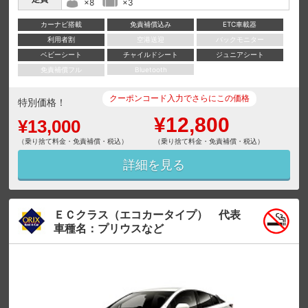
×8
×3
カーナビ搭載
免責補償込み
ETC車載器
利用者割
空港送迎
バックモニター
ベビーシート
チャイルドシート
ジュニアシート
免責補償フル
Bluetooth
クーポンコード入力でさらにこの価格
特別価格！
¥12,800
¥13,000
（乗り捨て料金・免責補償・税込）
（乗り捨て料金・免責補償・税込）
詳細を見る
ＥＣクラス（エコカータイプ） 代表
車種名：プリウスなど