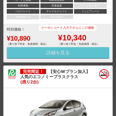
利用者割
空港送迎
バックモニター
ベビーシート
チャイルドシート
ジュニアシート
免責補償フル
Bluetooth
クーポンコード入力でさらにこの価格
特別価格！
¥10,340
¥10,890
（乗り捨て料金・免責補償・税込）
（乗り捨て料金・免責補償・税込）
詳細を見る
完売間近！
【安心Wプラン加入】
人気のエコノミープラスクラス
(残り2台)