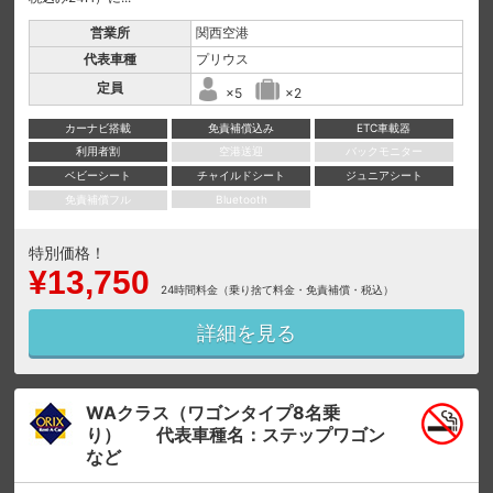
営業所
関西空港
代表車種
プリウス
定員
×5
×2
カーナビ搭載
免責補償込み
ETC車載器
利用者割
空港送迎
バックモニター
ベビーシート
チャイルドシート
ジュニアシート
免責補償フル
Bluetooth
特別価格！
¥13,750
24時間料金（乗り捨て料金・免責補償・税込）
詳細を見る
WAクラス（ワゴンタイプ8名乗
り） 代表車種名：ステップワゴン
など