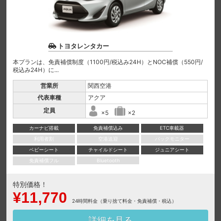
トヨタレンタカー
本プランは、免責補償制度（1100円/税込み24H）とNOC補償（550円/
税込み24H）に...
営業所
関西空港
代表車種
アクア
定員
×5
×2
カーナビ搭載
免責補償込み
ETC車載器
利用者割
空港送迎
バックモニター
ベビーシート
チャイルドシート
ジュニアシート
免責補償フル
Bluetooth
特別価格！
¥11,770
24時間料金（乗り捨て料金・免責補償・税込）
詳細を見る