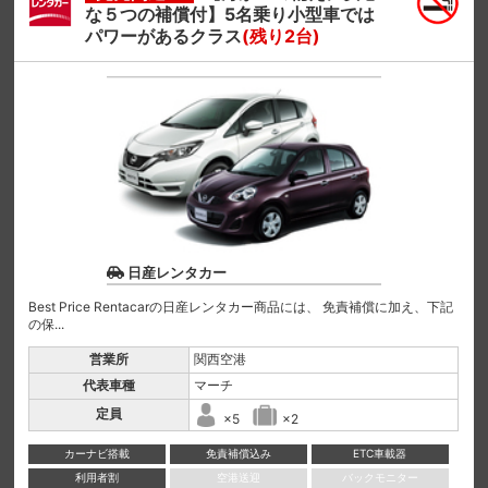
な５つの補償付】5名乗り小型車では
パワーがあるクラス
(残り2台)
日産レンタカー
Best Price Rentacarの日産レンタカー商品には、 免責補償に加え、下記
の保...
営業所
関西空港
代表車種
マーチ
定員
×5
×2
カーナビ搭載
免責補償込み
ETC車載器
利用者割
空港送迎
バックモニター