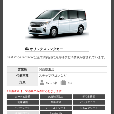
オリックスレンタカー
Best Price rentacarは全ての商品に免責補償と消費税が含まれています。
...
営業所
関西空港店
代表車種
ステップワゴンなど
定員
×7～8名
×3
※空港送迎は、空港店のみの対応となります。
カーナビ搭載
免責補償込み
ETC車載器
利用者割
空港送迎
バックモニター
ベビーシート
チャイルドシート
ジュニアシート
免責補償フル
Bluetooth