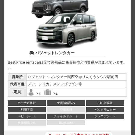
バジェットレンタカー
Best Price rentacarは全ての商品に免責補償と消費税が含まれています。
...
営業所
バジェット・レンタカー関西空港りんくうタウン駅前店
代表車種
ノア、デリカ、ステップワゴン等
定員
×7
×2
カーナビ搭載
免責補償込み
ETC車載器
利用者割
空港送迎
バックモニター
ベビーシート
チャイルドシート
ジュニアシート
免責補償フル
Bluetooth