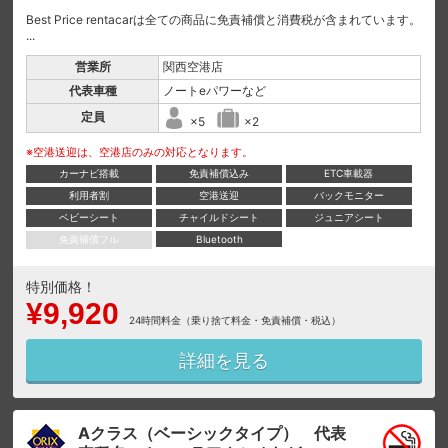
Best Price rentacarは全ての商品に免責補償と消費税が含まれています。
...
営業所
関西空港店
代表車種
ノートeパワーなど
定員
×5
×2
※空港送迎は、空港店のみの対応となります。
カーナビ搭載
免責補償込み
ETC車載器
利用者割
空港送迎
バックモニター
ベビーシート
チャイルドシート
ジュニアシート
免責補償フル
Bluetooth
特別価格！
¥9,920
24時間料金（乗り捨て料金・免責補償・税込）
詳細を見る
Aクラス（ベーシックタイプ） 代表