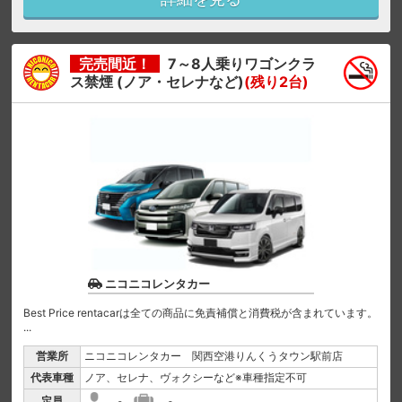
完売間近！
7～8人乗りワゴンクラ
ス禁煙 (ノア・セレナなど)
(残り2台)
ニコニコレンタカー
Best Price rentacarは全ての商品に免責補償と消費税が含まれています。
...
営業所
ニコニコレンタカー 関西空港りんくうタウン駅前店
代表車種
ノア、セレナ、ヴォクシーなど※車種指定不可
定員