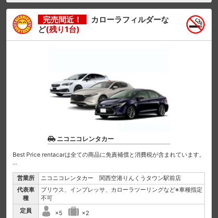
完売間近！
カローラフィルダーな
ど
(残り1台)
ニコニコレンタカー
Best Price rentacarは全ての商品に免責補償と消費税が含まれています。
...
営業所
ニコニコレンタカー 関西空港りんくうタウン駅前店
代表車
プリウス、インプレッサ、カローラツーリングなど※車種指定
種
不可
定員
×5
×2