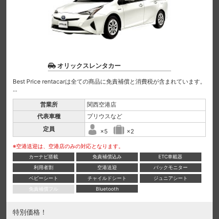
オリックスレンタカー
Best Price rentacarは全ての商品に免責補償と消費税が含まれています。
...
営業所
関西空港店
代表車種
プリウスなど
定員
×5
×2
※空港送迎は、空港店のみの対応となります。
カーナビ搭載
免責補償込み
ETC車載器
利用者割
空港送迎
バックモニター
ベビーシート
チャイルドシート
ジュニアシート
免責補償フル
Bluetooth
特別価格！