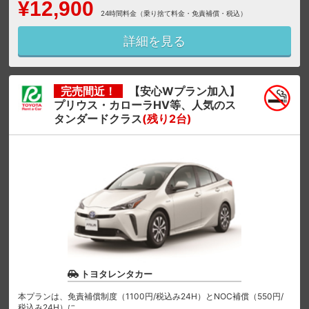
¥12,900
24時間料金（乗り捨て料金・免責補償・税込）
詳細を見る
完売間近！
【安心Wプラン加入】
プリウス・カローラHV等、人気のス
タンダードクラス
(残り2台)
トヨタレンタカー
本プランは、免責補償制度（1100円/税込み24H）とNOC補償（550円/
税込み24H）に...