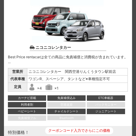
ニコニコレンタカー
Best Price rentacarは全ての商品に免責補償と消費税が含まれています。
...
営業所
ニコニコレンタカー 関西空港りんくうタウン駅前店
代表車種
ワゴンR、スペーシア、タントなど※車種指定不可
定員
×4
×1
カーナビ搭載
免責補償込み
ETC車載器
利用者割
空港送迎
バックモニター
ベビーシート
チャイルドシート
ジュニアシート
免責補償フル
Bluetooth
クーポンコード入力でさらにこの価格
特別価格！