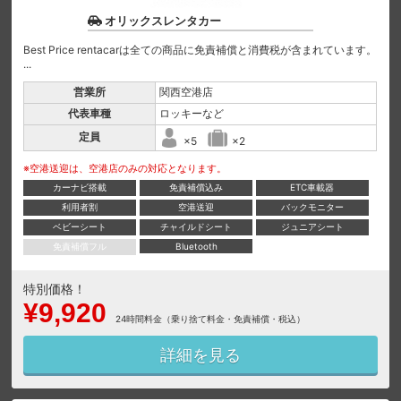
オリックスレンタカー
Best Price rentacarは全ての商品に免責補償と消費税が含まれています。
...
営業所
関西空港店
代表車種
ロッキーなど
定員
×5
×2
※空港送迎は、空港店のみの対応となります。
カーナビ搭載
免責補償込み
ETC車載器
利用者割
空港送迎
バックモニター
ベビーシート
チャイルドシート
ジュニアシート
免責補償フル
Bluetooth
特別価格！
¥9,920
24時間料金（乗り捨て料金・免責補償・税込）
詳細を見る