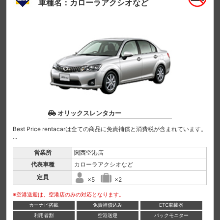
車種名：カローラアクシオなど
オリックスレンタカー
Best Price rentacarは全ての商品に免責補償と消費税が含まれています。
...
営業所
関西空港店
代表車種
カローラアクシオなど
定員
×5
×2
※空港送迎は、空港店のみの対応となります。
カーナビ搭載
免責補償込み
ETC車載器
利用者割
空港送迎
バックモニター