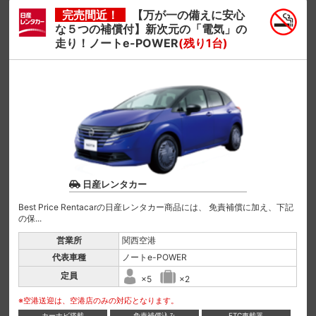
完売間近！
【万が一の備えに安心
な５つの補償付】新次元の「電気」の
走り！ノートe-POWER
(残り1台)
日産レンタカー
Best Price Rentacarの日産レンタカー商品には、 免責補償に加え、下記
の保...
営業所
関西空港
代表車種
ノートe-POWER
定員
×5
×2
※空港送迎は、空港店のみの対応となります。
カーナビ搭載
免責補償込み
ETC車載器