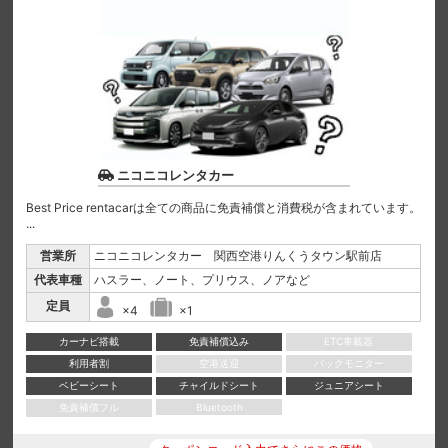
ニコニコレンタカー
Best Price rentacarは全ての商品に免責補償と消費税が含まれています。
...
営業所
ニコニコレンタカー 関西空港りんくうタウン駅前店
代表車種
ハスラー、ノート、プリウス、ノアなど
定員
×4
×1
カーナビ搭載
免責補償込み
ETC車載器
利用者割
空港送迎
バックモニター
ベビーシート
チャイルドシート
ジュニアシート
免責補償フル
Bluetooth