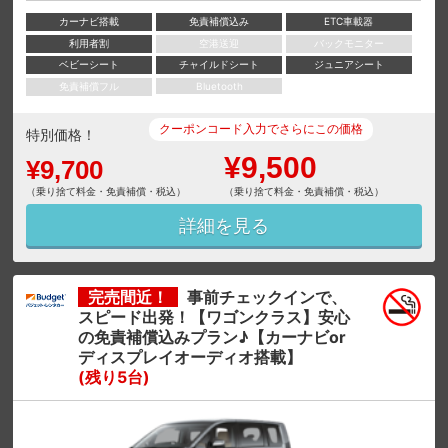
カーナビ搭載
免責補償込み
ETC車載器
利用者割
空港送迎
バックモニター
ベビーシート
チャイルドシート
ジュニアシート
免責補償フル
Bluetooth
クーポンコード入力でさらにこの価格
特別価格！
¥9,500
¥9,700
（乗り捨て料金・免責補償・税込）
（乗り捨て料金・免責補償・税込）
詳細を見る
完売間近！
事前チェックインで、
スピード出発！【ワゴンクラス】安心
の免責補償込みプラン♪【カーナビor
ディスプレイオーディオ搭載】
(残り5台)