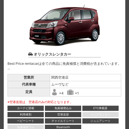
オリックスレンタカー
Best Price rentacarは全ての商品に免責補償と消費税が含まれています。
...
営業所
関西空港店
代表車種
ムーヴなど
定員
×4
×1
※空港送迎は、空港店のみの対応となります。
カーナビ搭載
免責補償込み
ETC車載器
利用者割
空港送迎
バックモニター
ベビーシート
チャイルドシート
ジュニアシート
免責補償フル
Bluetooth