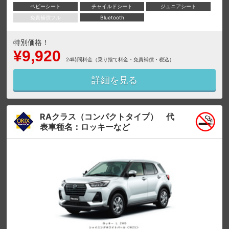
ベビーシート
チャイルドシート
ジュニアシート
免責補償フル
Bluetooth
特別価格！
¥9,920
24時間料金（乗り捨て料金・免責補償・税込）
詳細を見る
RAクラス（コンパクトタイプ） 代
表車種名：ロッキーなど