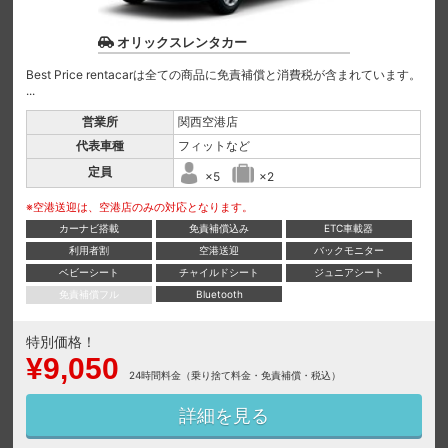
オリックスレンタカー
Best Price rentacarは全ての商品に免責補償と消費税が含まれています。
...
営業所
関西空港店
代表車種
フィットなど
定員
×5
×2
※空港送迎は、空港店のみの対応となります。
カーナビ搭載
免責補償込み
ETC車載器
利用者割
空港送迎
バックモニター
ベビーシート
チャイルドシート
ジュニアシート
免責補償フル
Bluetooth
特別価格！
¥9,050
24時間料金（乗り捨て料金・免責補償・税込）
詳細を見る