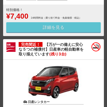
特別価格！
¥7,400
24時間料金（乗り捨て料金・免責補償・税込）
詳細を見る
完売間近！
【万が一の備えに安心
な５つの補償付】日産車の軽自動車を
取り揃えています
(残り3台)
日産レンタカー