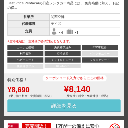
Best Price Rentacarの日産レンタカー商品には、 免責補償に加え、下記
の保...
営業所
関西空港
代表車種
デイズ
定員
×4
×1
※空港送迎は、空港店のみの対応となります。
カーナビ搭載
免責補償込み
ETC車載器
利用者割
空港送迎
バックモニター
ベビーシート
チャイルドシート
ジュニアシート
免責補償フル
Bluetooth
クーポンコード入力でさらにこの価格
特別価格！
¥8,140
¥8,690
（乗り捨て料金・免責補償・税込）
（乗り捨て料金・免責補償・税込）
詳細を見る
完売間近！
【万が一の備えに安心