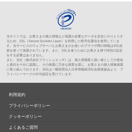
当サイトでは、お客さまの個人情報など保護が必要なデータを安全にやりとりす
るため、SSL（Secure Sockets Layer）を利用した暗号化通信を使用していま
す。当サービスのウェブサーバとお客さまがお使いのブラウザ間の情報はSSL技
術を使って保護されています。また、SSLを使うためにお客さま側で特別の設定
をする必要はありません。
また、当社（株式会社フラッシュエッヂ）は、個人情報取り扱い者としての使命
と責任を十分に認識し、その保護に万全な措置を講じ、お客さまの個人情報保護
に取り組んでおります。当社は一般財団法人日本情報経済社会推進協会より、プ
ライバシーマークの付与認定を受けています。
利用規約
プライバシーポリシー
クッキーポリシー
よくあるご質問