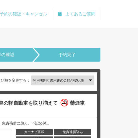
予約の確認・キャンセル
よくあるご質問
容の確認
予約完了
並び順を変更する：
車の軽自動車を取り揃えて
禁煙車
には、 免責補償に加え、下記の保...
カーナビ搭載
免責補償込み