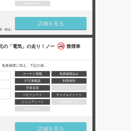
Bluetooth
詳細を見る
償・税込）
元の「電気」の走り！ノー
禁煙車
には、 免責補償に加え、下記の保...
カーナビ搭載
免責補償込み
ETC車載器
利用者割
空港送迎
バックモニター
ベビーシート
チャイルドシート
ジュニアシート
免責補償フル
Bluetooth
詳細を見る