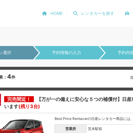
HOME
レンタカーを探す
ン選択
予約情報の入力
予約内
4
果：
件
完売間近！
【万が一の備えに安心な５つの補償付】日産
います
(残り3台)
Best Price Rentacarの日産レンタカー商品
営業所
茨木駅前