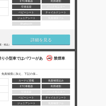
ETC車載器
利用者割
空港送迎
バックモニター
ベビーシート
チャイルドシート
ジュニアシート
免責補償フル
Bluetooth
詳細を見る
償・税込）
乗り小型車ではパワーがあ
禁煙車
には、 免責補償に加え、下記の保...
カーナビ搭載
免責補償込み
ETC車載器
利用者割
空港送迎
バックモニター
ベビーシート
チャイルドシート
ジュニアシート
免責補償フル