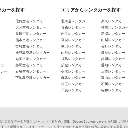
タカーを探す
エリアからレンタカーを探す
カー
佐賀空港レンタカー
北海道レンタカー
東京レンタカー
ー
大分空港レンタカー
青森レンタカー
神奈川レンタカ
ー
長崎空港レンタカー
岩手レンタカー
新潟レンタカー
ー
熊本空港レンタカー
宮城レンタカー
山梨レンタカー
ー
宮崎空港レンタカー
秋田レンタカー
長野レンタカー
ー
鹿児島空港レンタカー
山形レンタカー
岐阜レンタカー
ー
奄美空港レンタカー
福島レンタカー
静岡レンタカー
タカー
那覇空港レンタカー
茨城レンタカー
愛知レンタカー
タカー
石垣空港レンタカー
栃木レンタカー
三重レンタカー
ー
下地島空港レンタカー
群馬レンタカー
富山レンタカー
ー
埼玉レンタカー
石川レンタカー
ー
千葉レンタカー
福井レンタカー
要なデータを安全にやりとりするため、SSL（Secure Sockets Layer）を利
を使って保護されています。また、SSLを使うためにお客さま側で特別の設定をする必要は