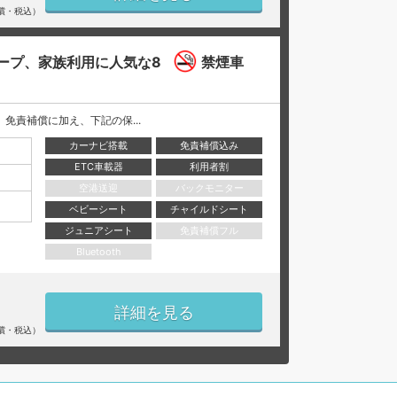
償・税込）
ープ、家族利用に人気な8
禁煙車
には、 免責補償に加え、下記の保...
カーナビ搭載
免責補償込み
ETC車載器
利用者割
空港送迎
バックモニター
ベビーシート
チャイルドシート
ジュニアシート
免責補償フル
Bluetooth
詳細を見る
償・税込）