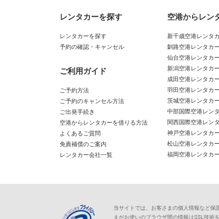
レンタカーを探す
空港からレン
レンタカーを探す
新千歳空港レンタ
予約の確認・キャンセル
釧路空港レンタカ
仙台空港レンタカ
新潟空港レンタカ
ご利用ガイド
成田空港レンタカ
羽田空港レンタカ
ご予約方法
茨城空港レンタカ
ご予約のキャンセル方法
中部国際空港レン
ご出発手続き
関西国際空港レン
空港からレンタカーを借りる方法
神戸空港レンタカ
よくあるご質問
松山空港レンタカ
免責補償のご案内
福岡空港レンタカ
レンタカー会社一覧
当サイトでは、お客さまの個人情報など保護が必
まがお使いのブラウザ間の情報はSSL技術