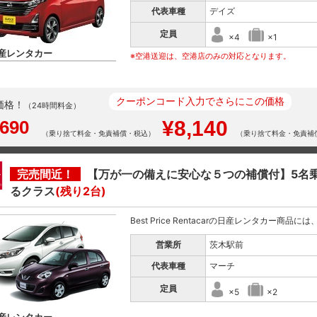
代表車種
デイズ
定員
×4
×1
産レンタカー
※空港送迎は、空港店のみの対応となります。
クーポンコード入力でさらにこの価格
価格！
（24時間料金）
,690
¥8,140
（乗り捨て料金・免責補償・税込）
（乗り捨て料金・免責補
完売間近！
【万が一の備えに安心な５つの補償付】5名
るクラス
(残り2台)
Best Price Rentacarの日産レンタカー商品
営業所
茨木駅前
代表車種
マーチ
定員
×5
×2