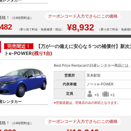
産レンタカー
クーポンコード入力でさらにこの価格
価格！
（24時間料金）
,482
¥8,932
（乗り捨て料金・免責補償・税込）
（乗り捨て料金・免責補
完売間近！
【万が一の備えに安心な５つの補償付】新次
トe-POWER
(残り1台)
Best Price Rentacarの日産レンタカー商品
営業所
茨木駅前
代表車種
ノートe-POWER
定員
×5
×2
産レンタカー
※空港送迎は、空港店のみの対応となります。
クーポンコード入力でさらにこの価格
価格！
（24時間料金）