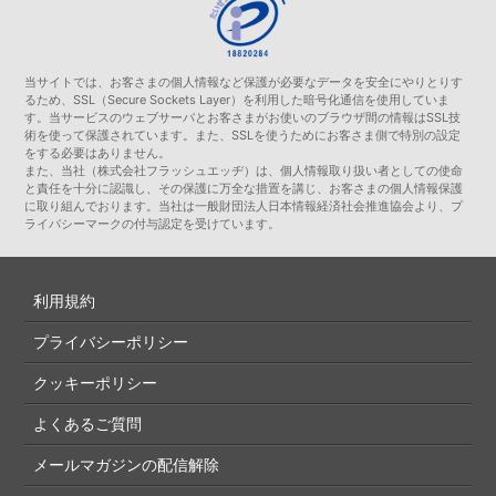
当サイトでは、お客さまの個人情報など保護が必要なデータを安全にやりとりす
るため、SSL（Secure Sockets Layer）を利用した暗号化通信を使用していま
す。当サービスのウェブサーバとお客さまがお使いのブラウザ間の情報はSSL技
術を使って保護されています。また、SSLを使うためにお客さま側で特別の設定
をする必要はありません。
また、当社（株式会社フラッシュエッヂ）は、個人情報取り扱い者としての使命
と責任を十分に認識し、その保護に万全な措置を講じ、お客さまの個人情報保護
に取り組んでおります。当社は一般財団法人日本情報経済社会推進協会より、プ
ライバシーマークの付与認定を受けています。
利用規約
プライバシーポリシー
クッキーポリシー
よくあるご質問
メールマガジンの配信解除