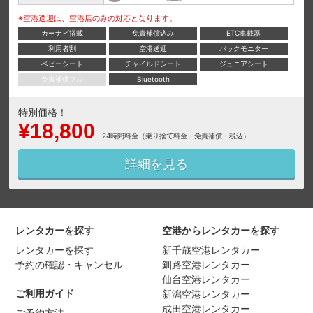
※空港送迎は、空港店のみの対応となります。
カーナビ搭載
免責補償込み
ETC車載器
利用者割
空港送迎
バックモニター
ベビーシート
チャイルドシート
ジュニアシート
免責補償フル
Bluetooth
特別価格！
¥18,800
24時間料金（乗り捨て料金・免責補償・税込）
詳細を見る
レンタカーを探す
空港からレンタカーを探す
レンタカーを探す
新千歳空港レンタカー
予約の確認・キャンセル
釧路空港レンタカー
仙台空港レンタカー
ご利用ガイド
新潟空港レンタカー
成田空港レンタカー
ご予約方法