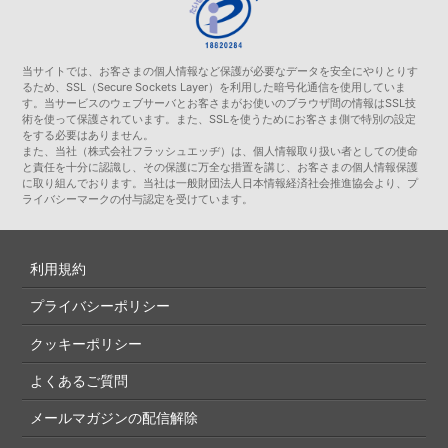
当サイトでは、お客さまの個人情報など保護が必要なデータを安全にやりとりす
るため、SSL（Secure Sockets Layer）を利用した暗号化通信を使用していま
す。当サービスのウェブサーバとお客さまがお使いのブラウザ間の情報はSSL技
術を使って保護されています。また、SSLを使うためにお客さま側で特別の設定
をする必要はありません。
また、当社（株式会社フラッシュエッヂ）は、個人情報取り扱い者としての使命
と責任を十分に認識し、その保護に万全な措置を講じ、お客さまの個人情報保護
に取り組んでおります。当社は一般財団法人日本情報経済社会推進協会より、プ
ライバシーマークの付与認定を受けています。
利用規約
プライバシーポリシー
クッキーポリシー
よくあるご質問
メールマガジンの配信解除