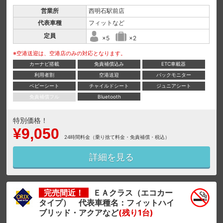
営業所
西明石駅前店
代表車種
フィットなど
定員
×5
×2
※空港送迎は、空港店のみの対応となります。
カーナビ搭載
免責補償込み
ETC車載器
利用者割
空港送迎
バックモニター
ベビーシート
チャイルドシート
ジュニアシート
免責補償フル
Bluetooth
特別価格！
¥9,050
24時間料金（乗り捨て料金・免責補償・税込）
詳細を見る
完売間近！
ＥＡクラス（エコカー
タイプ） 代表車種名：フィットハイ
ブリッド・アクアなど
(残り1台)