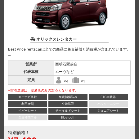
オリックスレンタカー
Best Price rentacarは全ての商品に免責補償と消費税が含まれています。
...
営業所
西明石駅前店
代表車種
ムーヴなど
定員
×4
×1
※空港送迎は、空港店のみの対応となります。
カーナビ搭載
免責補償込み
ETC車載器
利用者割
空港送迎
バックモニター
ベビーシート
チャイルドシート
ジュニアシート
免責補償フル
Bluetooth
特別価格！