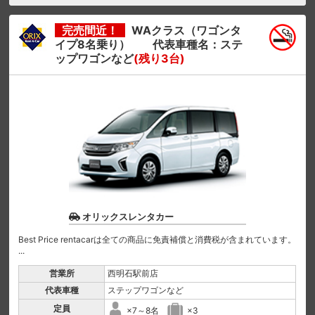
完売間近！
WAクラス（ワゴンタ
イプ8名乗り） 代表車種名：ステ
ップワゴンなど
(残り3台)
オリックスレンタカー
Best Price rentacarは全ての商品に免責補償と消費税が含まれています。
...
営業所
西明石駅前店
代表車種
ステップワゴンなど
定員
×7～8名
×3