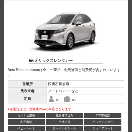
オリックスレンタカー
Best Price rentacarは全ての商品に免責補償と消費税が含まれています。
...
営業所
西明石駅前店
代表車種
ノートeパワーなど
定員
×5
×2
※空港送迎は、空港店のみの対応となります。
カーナビ搭載
免責補償込み
ETC車載器
利用者割
空港送迎
バックモニター
ベビーシート
チャイルドシート
ジュニアシート