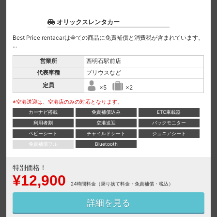
オリックスレンタカー
Best Price rentacarは全ての商品に免責補償と消費税が含まれています。
...
営業所
西明石駅前店
代表車種
プリウスなど
定員
×5
×2
※空港送迎は、空港店のみの対応となります。
カーナビ搭載
免責補償込み
ETC車載器
利用者割
空港送迎
バックモニター
ベビーシート
チャイルドシート
ジュニアシート
免責補償フル
Bluetooth
特別価格！
¥12,900
24時間料金（乗り捨て料金・免責補償・税込）
詳細を見る