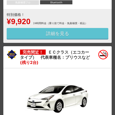
免責補償フル
Bluetooth
特別価格！
¥9,920
24時間料金（乗り捨て料金・免責補償・税込）
詳細を見る
完売間近！
ＥＣクラス（エコカー
タイプ） 代表車種名：プリウスなど
(残り2台)