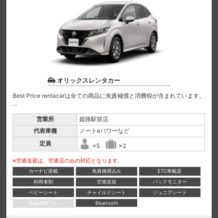
オリックスレンタカー
Best Price rentacarは全ての商品に免責補償と消費税が含まれています。
...
営業所
姫路駅前店
代表車種
ノートeパワーなど
定員
×5
×2
※空港送迎は、空港店のみの対応となります。
カーナビ搭載
免責補償込み
ETC車載器
利用者割
空港送迎
バックモニター
ベビーシート
チャイルドシート
ジュニアシート
免責補償フル
Bluetooth