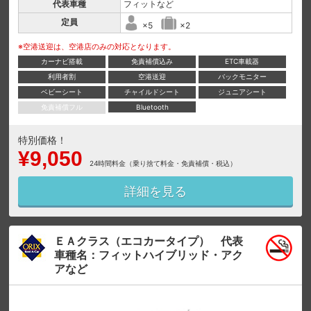
代表車種
フィットなど
定員
×5
×2
※空港送迎は、空港店のみの対応となります。
カーナビ搭載
免責補償込み
ETC車載器
利用者割
空港送迎
バックモニター
ベビーシート
チャイルドシート
ジュニアシート
免責補償フル
Bluetooth
特別価格！
¥9,050
24時間料金（乗り捨て料金・免責補償・税込）
詳細を見る
ＥＡクラス（エコカータイプ） 代表
車種名：フィットハイブリッド・アク
アなど