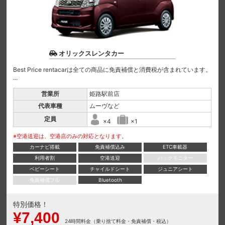
オリックスレンタカー
Best Price rentacarは全ての商品に免責補償と消費税が含まれています。
...
営業所
姫路駅前店
代表車種
ムーヴなど
定員
×4
×1
※空港送迎は、空港店のみの対応となります。
カーナビ搭載
免責補償込み
ETC車載器
利用者割
空港送迎
バックモニター
ベビーシート
チャイルドシート
ジュニアシート
免責補償フル
Bluetooth
特別価格！
¥7,400
24時間料金（乗り捨て料金・免責補償・税込）