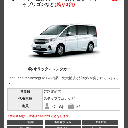
ップワゴンなど
(残り3台)
オリックスレンタカー
Best Price rentacarは全ての商品に免責補償と消費税が含まれています。
...
営業所
姫路駅前店
代表車種
ステップワゴンなど
定員
×7～8名
×3
※空港送迎は、空港店のみの対応となります。
カーナビ搭載
免責補償込み
ETC車載器