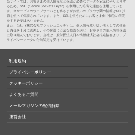
当サイトでは、お客さまの個人情報など保護が必要なデータを安全にやりとりす
るため、SSL（Secure Sockets Layer）を利用した暗号化通信を使用していま
す。当サービスのウェブサーバとお客さまがお使いのブラウザ間の情報はSSL技
術を使って保護されています。また、SSLを使うためにお客さま側で特別の設定
をする必要はありません。
また、当社（株式会社フラッシュエッヂ）は、個人情報取り扱い者としての使命
と責任を十分に認識し、その保護に万全な措置を講じ、お客さまの個人情報保護
に取り組んでおります。当社は一般財団法人日本情報経済社会推進協会より、プ
ライバシーマークの付与認定を受けています。
利用規約
プライバシーポリシー
クッキーポリシー
よくあるご質問
メールマガジンの配信解除
運営会社