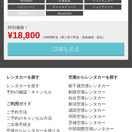
利用者割
空港送迎
バックモニター
ベビーシート
チャイルドシート
ジュニアシート
免責補償フル
Bluetooth
特別価格！
¥18,800
24時間料金（乗り捨て料金・免責補償・税込）
詳細を見る
レンタカーを探す
空港からレンタカーを探す
レンタカーを探す
新千歳空港レンタカー
予約の確認・キャンセル
釧路空港レンタカー
仙台空港レンタカー
ご利用ガイド
新潟空港レンタカー
成田空港レンタカー
ご予約方法
羽田空港レンタカー
ご予約のキャンセル方法
茨城空港レンタカー
ご出発手続き
中部国際空港レンタカー
空港からレンタカーを借りる