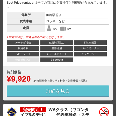
Best Price rentacarは全ての商品に免責補償と消費税が含まれています。
...
営業所
姫路駅前店
代表車種
ロッキーなど
定員
×5
×2
※空港送迎は、空港店のみの対応となります。
カーナビ搭載
免責補償込み
ETC車載器
利用者割
空港送迎
バックモニター
ベビーシート
チャイルドシート
ジュニアシート
免責補償フル
Bluetooth
特別価格！
¥9,920
24時間料金（乗り捨て料金・免責補償・税込）
詳細を見る
完売間近！
WAクラス（ワゴンタ
イプ8名乗り） 代表車種名：ステ