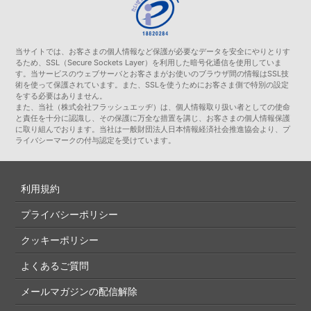
当サイトでは、お客さまの個人情報など保護が必要なデータを安全にやりとりす
るため、SSL（Secure Sockets Layer）を利用した暗号化通信を使用していま
す。当サービスのウェブサーバとお客さまがお使いのブラウザ間の情報はSSL技
術を使って保護されています。また、SSLを使うためにお客さま側で特別の設定
をする必要はありません。
また、当社（株式会社フラッシュエッヂ）は、個人情報取り扱い者としての使命
と責任を十分に認識し、その保護に万全な措置を講じ、お客さまの個人情報保護
に取り組んでおります。当社は一般財団法人日本情報経済社会推進協会より、プ
ライバシーマークの付与認定を受けています。
利用規約
プライバシーポリシー
クッキーポリシー
よくあるご質問
メールマガジンの配信解除