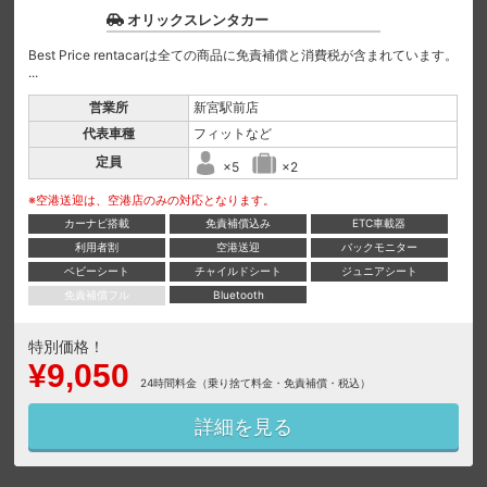
オリックスレンタカー
Best Price rentacarは全ての商品に免責補償と消費税が含まれています。
...
営業所
新宮駅前店
代表車種
フィットなど
定員
×5
×2
※空港送迎は、空港店のみの対応となります。
カーナビ搭載
免責補償込み
ETC車載器
利用者割
空港送迎
バックモニター
ベビーシート
チャイルドシート
ジュニアシート
免責補償フル
Bluetooth
特別価格！
¥9,050
24時間料金（乗り捨て料金・免責補償・税込）
詳細を見る