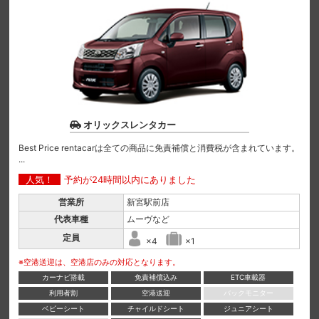
オリックスレンタカー
Best Price rentacarは全ての商品に免責補償と消費税が含まれています。
...
人気！
予約が24時間以内にありました
営業所
新宮駅前店
代表車種
ムーヴなど
定員
×4
×1
※空港送迎は、空港店のみの対応となります。
カーナビ搭載
免責補償込み
ETC車載器
利用者割
空港送迎
バックモニター
ベビーシート
チャイルドシート
ジュニアシート