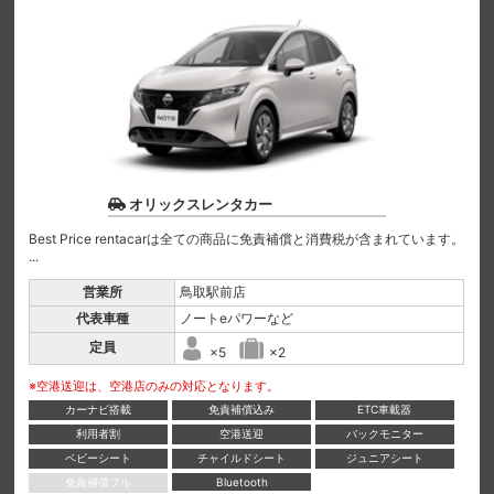
オリックスレンタカー
Best Price rentacarは全ての商品に免責補償と消費税が含まれています。
...
営業所
鳥取駅前店
代表車種
ノートeパワーなど
定員
×5
×2
※空港送迎は、空港店のみの対応となります。
カーナビ搭載
免責補償込み
ETC車載器
利用者割
空港送迎
バックモニター
ベビーシート
チャイルドシート
ジュニアシート
免責補償フル
Bluetooth