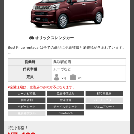
オリックスレンタカー
Best Price rentacarは全ての商品に免責補償と消費税が含まれています。
...
営業所
鳥取駅前店
代表車種
ムーヴなど
定員
×4
×1
※空港送迎は、空港店のみの対応となります。
カーナビ搭載
免責補償込み
ETC車載器
利用者割
空港送迎
バックモニター
ベビーシート
チャイルドシート
ジュニアシート
免責補償フル
Bluetooth
特別価格！