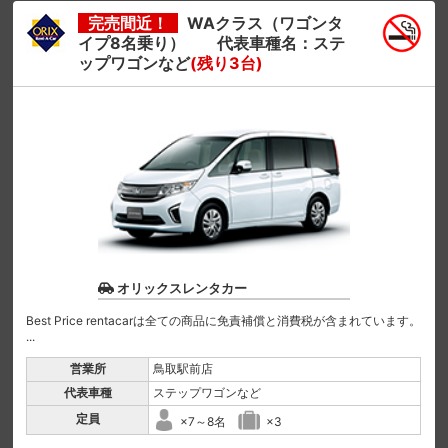
完売間近！
WAクラス（ワゴンタ
イプ8名乗り） 代表車種名：ステ
ップワゴンなど
(残り3台)
オリックスレンタカー
Best Price rentacarは全ての商品に免責補償と消費税が含まれています。
...
営業所
鳥取駅前店
代表車種
ステップワゴンなど
定員
×7～8名
×3