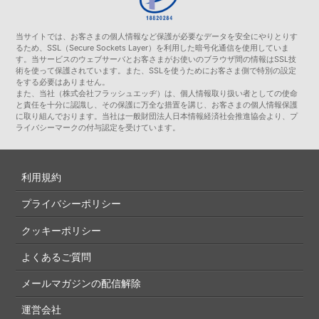
当サイトでは、お客さまの個人情報など保護が必要なデータを安全にやりとりす
るため、SSL（Secure Sockets Layer）を利用した暗号化通信を使用していま
す。当サービスのウェブサーバとお客さまがお使いのブラウザ間の情報はSSL技
術を使って保護されています。また、SSLを使うためにお客さま側で特別の設定
をする必要はありません。
また、当社（株式会社フラッシュエッヂ）は、個人情報取り扱い者としての使命
と責任を十分に認識し、その保護に万全な措置を講じ、お客さまの個人情報保護
に取り組んでおります。当社は一般財団法人日本情報経済社会推進協会より、プ
ライバシーマークの付与認定を受けています。
利用規約
プライバシーポリシー
クッキーポリシー
よくあるご質問
メールマガジンの配信解除
運営会社