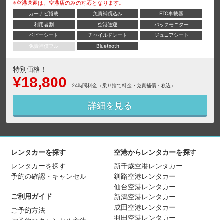
※空港送迎は、空港店のみの対応となります。
カーナビ搭載
免責補償込み
ETC車載器
利用者割
空港送迎
バックモニター
ベビーシート
チャイルドシート
ジュニアシート
免責補償フル
Bluetooth
特別価格！
¥18,800
24時間料金（乗り捨て料金・免責補償・税込）
詳細を見る
レンタカーを探す
空港からレンタカーを探す
レンタカーを探す
新千歳空港レンタカー
予約の確認・キャンセル
釧路空港レンタカー
仙台空港レンタカー
ご利用ガイド
新潟空港レンタカー
成田空港レンタカー
ご予約方法
羽田空港レンタカー