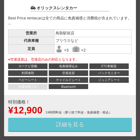
オリックスレンタカー
Best Price rentacarは全ての商品に免責補償と消費税が含まれています。
...
営業所
鳥取駅前店
代表車種
プリウスなど
定員
×5
×2
※空港送迎は、空港店のみの対応となります。
カーナビ搭載
免責補償込み
ETC車載器
利用者割
空港送迎
バックモニター
ベビーシート
チャイルドシート
ジュニアシート
免責補償フル
Bluetooth
特別価格！
¥12,900
24時間料金（乗り捨て料金・免責補償・税込）
詳細を見る