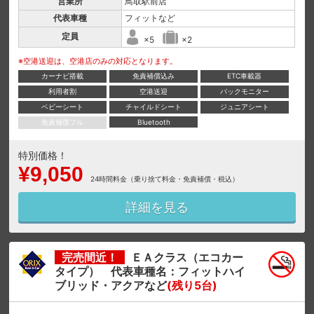
営業所
鳥取駅前店
代表車種
フィットなど
定員
×5
×2
※空港送迎は、空港店のみの対応となります。
カーナビ搭載
免責補償込み
ETC車載器
利用者割
空港送迎
バックモニター
ベビーシート
チャイルドシート
ジュニアシート
免責補償フル
Bluetooth
特別価格！
¥9,050
24時間料金（乗り捨て料金・免責補償・税込）
詳細を見る
完売間近！
ＥＡクラス（エコカー
タイプ） 代表車種名：フィットハイ
ブリッド・アクアなど
(残り5台)