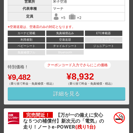
営業所
米子空港
代表車種
マーチ
定員
×5
×2
※空港送迎は、空港店のみの対応となります。
カーナビ搭載
免責補償込み
ETC車載器
利用者割
空港送迎
バックモニター
ベビーシート
チャイルドシート
ジュニアシート
免責補償フル
Bluetooth
クーポンコード入力でさらにこの価格
特別価格！
¥8,932
¥9,482
（乗り捨て料金・免責補償・税込）
（乗り捨て料金・免責補償・税込）
詳細を見る
完売間近！
【万が一の備えに安心
な５つの補償付】新次元の「電気」の
走り！ノートe-POWER
(残り1台)