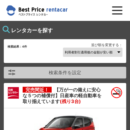
レンタカーを探す
並び順を変更する：
検索結果：
4
件
検索条件を設定
完売間近！
【万が一の備えに安心
な５つの補償付】日産車の軽自動車を
取り揃えています
(残り3台)