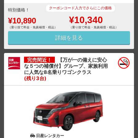
クーポンコード入力でさらにこの価格
特別価格！
¥10,340
¥10,890
（乗り捨て料金・免責補償・税込）
（乗り捨て料金・免責補償・税込）
詳細を見る
完売間近！
【万が一の備えに安心
な５つの補償付】グループ、家族利用
に人気な8名乗りワゴンクラス
(残り3台)
日産レンタカー