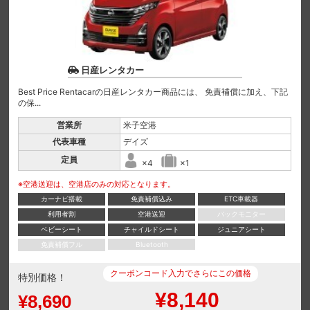
日産レンタカー
Best Price Rentacarの日産レンタカー商品には、 免責補償に加え、下記
の保...
営業所
米子空港
代表車種
デイズ
定員
×4
×1
※空港送迎は、空港店のみの対応となります。
カーナビ搭載
免責補償込み
ETC車載器
利用者割
空港送迎
バックモニター
ベビーシート
チャイルドシート
ジュニアシート
免責補償フル
Bluetooth
クーポンコード入力でさらにこの価格
特別価格！
¥8,140
¥8,690