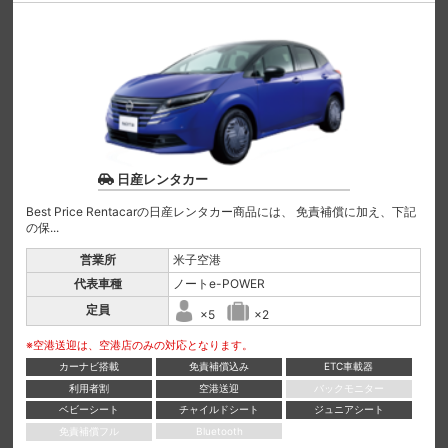
日産レンタカー
Best Price Rentacarの日産レンタカー商品には、 免責補償に加え、下記
の保...
営業所
米子空港
代表車種
ノートe-POWER
定員
×5
×2
※空港送迎は、空港店のみの対応となります。
カーナビ搭載
免責補償込み
ETC車載器
利用者割
空港送迎
バックモニター
ベビーシート
チャイルドシート
ジュニアシート
免責補償フル
Bluetooth