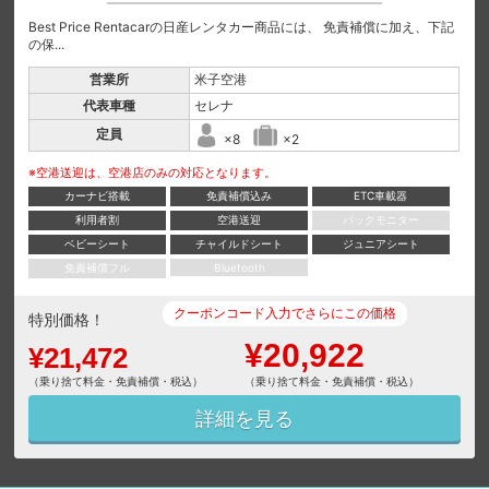
Best Price Rentacarの日産レンタカー商品には、 免責補償に加え、下記
の保...
営業所
米子空港
代表車種
セレナ
定員
×8
×2
※空港送迎は、空港店のみの対応となります。
カーナビ搭載
免責補償込み
ETC車載器
利用者割
空港送迎
バックモニター
ベビーシート
チャイルドシート
ジュニアシート
免責補償フル
Bluetooth
クーポンコード入力でさらにこの価格
特別価格！
¥20,922
¥21,472
（乗り捨て料金・免責補償・税込）
（乗り捨て料金・免責補償・税込）
詳細を見る