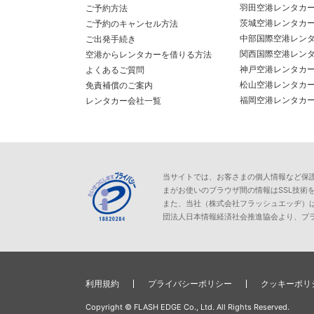
羽田空港レンタカ
ご予約方法
茨城空港レンタカ
ご予約のキャンセル方法
中部国際空港レン
ご出発手続き
関西国際空港レン
空港からレンタカーを借りる方法
神戸空港レンタカ
よくあるご質問
松山空港レンタカ
免責補償のご案内
福岡空港レンタカ
レンタカー会社一覧
当サイトでは、お客さまの個人情報など保護が必
まがお使いのブラウザ間の情報はSSL技術
また、当社（株式会社フラッシュエッヂ）
団法人日本情報経済社会推進協会より、プ
利用規約
プライバシーポリシー
クッキーポリ
Copyright © FLASH EDGE Co., Ltd. All Rights Reserved.