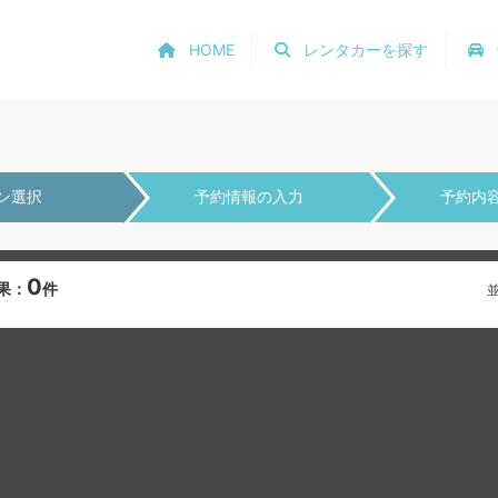
HOME
レンタカーを探す
ン選択
予約情報の入力
予約内
0
果：
件