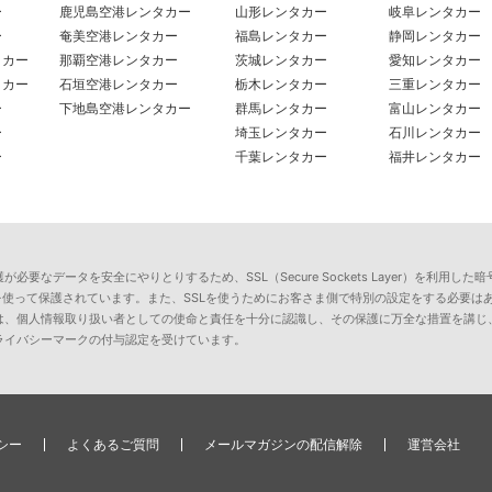
ー
鹿児島空港レンタカー
山形レンタカー
岐阜レンタカー
ー
奄美空港レンタカー
福島レンタカー
静岡レンタカー
タカー
那覇空港レンタカー
茨城レンタカー
愛知レンタカー
タカー
石垣空港レンタカー
栃木レンタカー
三重レンタカー
ー
下地島空港レンタカー
群馬レンタカー
富山レンタカー
ー
埼玉レンタカー
石川レンタカー
ー
千葉レンタカー
福井レンタカー
要なデータを安全にやりとりするため、SSL（Secure Sockets Layer）を利
を使って保護されています。また、SSLを使うためにお客さま側で特別の設定をする必要は
は、個人情報取り扱い者としての使命と責任を十分に認識し、その保護に万全な措置を講じ
ライバシーマークの付与認定を受けています。
シー
よくあるご質問
メールマガジンの配信解除
運営会社