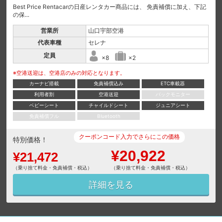
Best Price Rentacarの日産レンタカー商品には、 免責補償に加え、下記
の保...
営業所
山口宇部空港
代表車種
セレナ
定員
×8
×2
※空港送迎は、空港店のみの対応となります。
カーナビ搭載
免責補償込み
ETC車載器
利用者割
空港送迎
バックモニター
ベビーシート
チャイルドシート
ジュニアシート
免責補償フル
Bluetooth
クーポンコード入力でさらにこの価格
特別価格！
¥20,922
¥21,472
（乗り捨て料金・免責補償・税込）
（乗り捨て料金・免責補償・税込）
詳細を見る