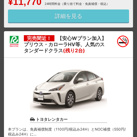
¥11,770
24時間料金（乗り捨て料金・免責補償・税込）
詳細を見る
完売間近！
【安心Wプラン加入】
プリウス・カローラHV等、人気のス
タンダードクラス
(残り2台)
トヨタレンタカー
本プランは、免責補償制度（1100円/税込み24H）とNOC補償（550円/
税込み24H）に...