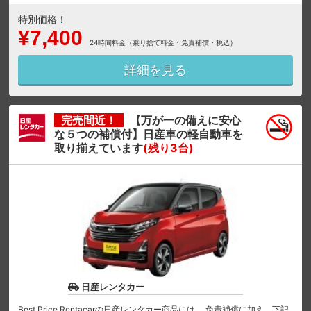
特別価格！
¥7,400
24時間料金（乗り捨て料金・免責補償・税込）
詳細を見る
完売間近！
【万が一の備えに安心
な５つの補償付】日産車の軽自動車を
取り揃えています
(残り3台)
日産レンタカー
Best Price Rentacarの日産レンタカー商品には、 免責補償に加え、下記