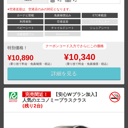
×5
×2
※空港送迎は、空港店のみの対応となります。
カーナビ搭載
免責補償込み
ETC車載器
利用者割
空港送迎
バックモニター
ベビーシート
チャイルドシート
ジュニアシート
免責補償フル
Bluetooth
クーポンコード入力でさらにこの価格
特別価格！
¥10,340
¥10,890
（乗り捨て料金・免責補償・税込）
（乗り捨て料金・免責補償・税込）
詳細を見る
完売間近！
【安心Wプラン加入】
人気のエコノミープラスクラス
(残り2台)