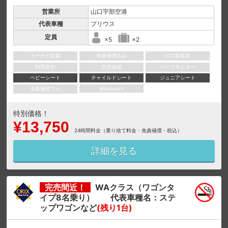
営業所
山口宇部空港
代表車種
プリウス
定員
×5
×2
カーナビ搭載
免責補償込み
ETC車載器
利用者割
空港送迎
バックモニター
ベビーシート
チャイルドシート
ジュニアシート
免責補償フル
Bluetooth
特別価格！
¥13,750
24時間料金（乗り捨て料金・免責補償・税込）
詳細を見る
完売間近！
WAクラス（ワゴンタ
イプ8名乗り） 代表車種名：ステ
ップワゴンなど
(残り1台)