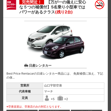
完売間近！
【万が一の備えに安心
な５つの補償付】5名乗り小型車では
パワーがあるクラス
(残り2台)
日産レンタカー
Best Price Rentacarの日産レンタカー商品には、 免責補償に加え、下記
の保...
営業所
山口宇部空港
代表車種
マーチ
定員
×5
×2
※空港送迎は、空港店のみの対応となります。