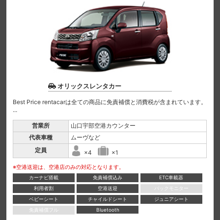
オリックスレンタカー
Best Price rentacarは全ての商品に免責補償と消費税が含まれています。
...
営業所
山口宇部空港カウンター
代表車種
ムーヴなど
定員
×4
×1
※空港送迎は、空港店のみの対応となります。
カーナビ搭載
免責補償込み
ETC車載器
利用者割
空港送迎
バックモニター
ベビーシート
チャイルドシート
ジュニアシート
免責補償フル
Bluetooth