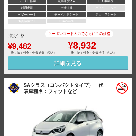
カーナビ搭載
免責補償込み
ETC車載器
利用者割
空港送迎
バックモニター
ベビーシート
チャイルドシート
ジュニアシート
免責補償フル
Bluetooth
クーポンコード入力でさらにこの価格
特別価格！
¥8,932
¥9,482
（乗り捨て料金・免責補償・税込）
（乗り捨て料金・免責補償・税込）
詳細を見る
SAクラス（コンパクトタイプ） 代
表車種名：フィットなど