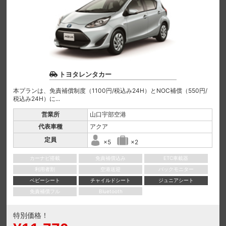
トヨタレンタカー
本プランは、免責補償制度（1100円/税込み24H）とNOC補償（550円/
税込み24H）に...
営業所
山口宇部空港
代表車種
アクア
定員
×5
×2
カーナビ搭載
免責補償込み
ETC車載器
利用者割
空港送迎
バックモニター
ベビーシート
チャイルドシート
ジュニアシート
免責補償フル
Bluetooth
特別価格！