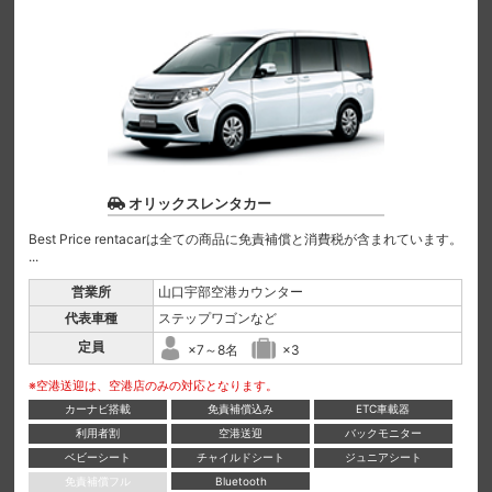
オリックスレンタカー
Best Price rentacarは全ての商品に免責補償と消費税が含まれています。
...
営業所
山口宇部空港カウンター
代表車種
ステップワゴンなど
定員
×7～8名
×3
※空港送迎は、空港店のみの対応となります。
カーナビ搭載
免責補償込み
ETC車載器
利用者割
空港送迎
バックモニター
ベビーシート
チャイルドシート
ジュニアシート
免責補償フル
Bluetooth