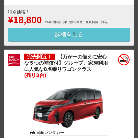
特別価格！
¥18,800
24時間料金（乗り捨て料金・免責補償・税込）
詳細を見る
完売間近！
【万が一の備えに安心
な５つの補償付】グループ、家族利用
に人気な8名乗りワゴンクラス
(残り3台)
日産レンタカー