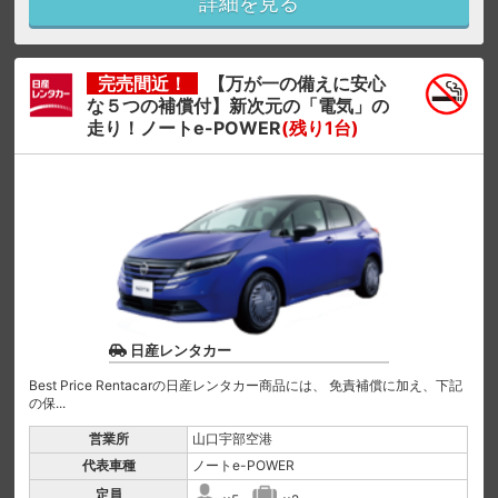
詳細を見る
完売間近！
【万が一の備えに安心
な５つの補償付】新次元の「電気」の
走り！ノートe-POWER
(残り1台)
日産レンタカー
Best Price Rentacarの日産レンタカー商品には、 免責補償に加え、下記
の保...
営業所
山口宇部空港
代表車種
ノートe-POWER
定員