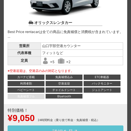
オリックスレンタカー
Best Price rentacarは全ての商品に免責補償と消費税が含まれています。
...
営業所
山口宇部空港カウンター
代表車種
フィットなど
定員
×5
×2
※空港送迎は、空港店のみの対応となります。
カーナビ搭載
免責補償込み
ETC車載器
利用者割
空港送迎
バックモニター
ベビーシート
チャイルドシート
ジュニアシート
免責補償フル
Bluetooth
特別価格！
¥9,050
24時間料金（乗り捨て料金・免責補償・税込）