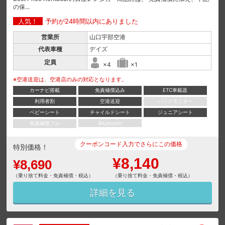
の保...
人気！
予約が24時間以内にありました
営業所
山口宇部空港
代表車種
デイズ
定員
×4
×1
※空港送迎は、空港店のみの対応となります。
カーナビ搭載
免責補償込み
ETC車載器
利用者割
空港送迎
バックモニター
ベビーシート
チャイルドシート
ジュニアシート
免責補償フル
Bluetooth
クーポンコード入力でさらにこの価格
特別価格！
¥8,140
¥8,690
（乗り捨て料金・免責補償・税込）
（乗り捨て料金・免責補償・税込）
詳細を見る