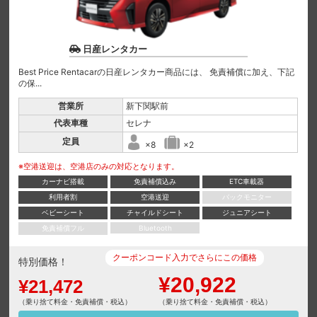
日産レンタカー
Best Price Rentacarの日産レンタカー商品には、 免責補償に加え、下記
の保...
営業所
新下関駅前
代表車種
セレナ
定員
×8
×2
※空港送迎は、空港店のみの対応となります。
カーナビ搭載
免責補償込み
ETC車載器
利用者割
空港送迎
バックモニター
ベビーシート
チャイルドシート
ジュニアシート
免責補償フル
Bluetooth
クーポンコード入力でさらにこの価格
特別価格！
¥20,922
¥21,472
（乗り捨て料金・免責補償・税込）
（乗り捨て料金・免責補償・税込）