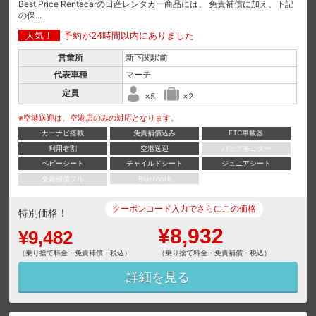
Best Price Rentacarの日産レンタカー商品には、 免責補償に加え、下記
の保...
人気！
予約が24時間以内にありました
営業所
新下関駅前
代表車種
マーチ
定員
×5
×2
※空港送迎は、空港店のみの対応となります。
カーナビ搭載
免責補償込み
ETC車載器
利用者割
空港送迎
バックモニター
ベビーシート
チャイルドシート
ジュニアシート
免責補償フル
Bluetooth
クーポンコード入力でさらにこの価格
特別価格！
¥8,932
¥9,482
（乗り捨て料金・免責補償・税込）
（乗り捨て料金・免責補償・税込）
詳細を見る