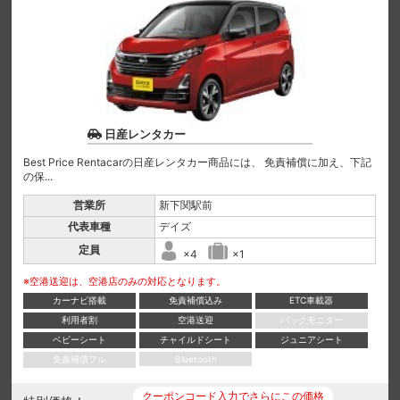
日産レンタカー
Best Price Rentacarの日産レンタカー商品には、 免責補償に加え、下記
の保...
営業所
新下関駅前
代表車種
デイズ
定員
×4
×1
※空港送迎は、空港店のみの対応となります。
カーナビ搭載
免責補償込み
ETC車載器
利用者割
空港送迎
バックモニター
ベビーシート
チャイルドシート
ジュニアシート
免責補償フル
Bluetooth
クーポンコード入力でさらにこの価格