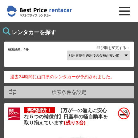
レンタカーを探す
並び順を変更する：
検索結果：
4
件
過去24時間に山口県のレンタカーが予約されました。
検索条件を設定
完売間近！
【万が一の備えに安心
な５つの補償付】日産車の軽自動車を
取り揃えています
(残り3台)