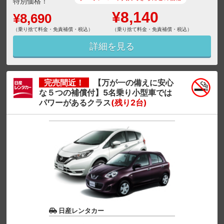
特別価格！
¥8,140
¥8,690
（乗り捨て料金・免責補償・税込）
（乗り捨て料金・免責補償・税込）
詳細を見る
完売間近！
【万が一の備えに安心
な５つの補償付】5名乗り小型車では
パワーがあるクラス
(残り2台)
日産レンタカー