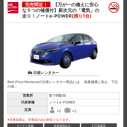
完売間近！
【万が一の備えに安心
な５つの補償付】新次元の「電気」の
走り！ノートe-POWER
(残り1台)
日産レンタカー
Best Price Rentacarの日産レンタカー商品には、 免責補償に加え、下記
の保...
営業所
新下関駅前
代表車種
ノートe-POWER
定員
×5
×2
※空港送迎は、空港店のみの対応となります。
カーナビ搭載
免責補償込み
ETC車載器