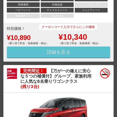
利用者割
空港送迎
バックモニター
ベビーシート
チャイルドシート
ジュニアシート
免責補償フル
Bluetooth
クーポンコード入力でさらにこの価格
特別価格！
¥10,340
¥10,890
（乗り捨て料金・免責補償・税込）
（乗り捨て料金・免責補償・税込）
詳細を見る
完売間近！
【万が一の備えに安心
な５つの補償付】グループ、家族利用
に人気な8名乗りワゴンクラス
(残り3台)