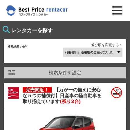
レンタカーを探す
並び順を変更する：
検索結果：
4
件
検索条件を設定
完売間近！
【万が一の備えに安心
な５つの補償付】日産車の軽自動車を
取り揃えています
(残り3台)