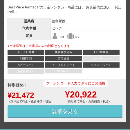
Best Price Rentacarの日産レンタカー商品には、 免責補償に加え、下記
の保...
営業所
徳島駅西
代表車種
セレナ
定員
×8
×2
※空港送迎は、空港店のみの対応となります。
カーナビ搭載
免責補償込み
ETC車載器
利用者割
空港送迎
バックモニター
ベビーシート
チャイルドシート
ジュニアシート
免責補償フル
Bluetooth
クーポンコード入力でさらにこの価格
特別価格！
¥20,922
¥21,472
（乗り捨て料金・免責補償・税込）
（乗り捨て料金・免責補償・税込）
詳細を見る