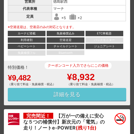
営業所
徳島駅西
代表車種
マーチ
定員
×5
×2
※空港送迎は、空港店のみの対応となります。
カーナビ搭載
免責補償込み
ETC車載器
利用者割
空港送迎
バックモニター
ベビーシート
チャイルドシート
ジュニアシート
免責補償フル
Bluetooth
クーポンコード入力でさらにこの価格
特別価格！
¥8,932
¥9,482
（乗り捨て料金・免責補償・税込）
（乗り捨て料金・免責補償・税込）
詳細を見る
完売間近！
【万が一の備えに安心
な５つの補償付】新次元の「電気」の
走り！ノートe-POWER
(残り1台)