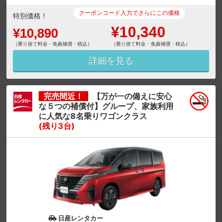
クーポンコード入力でさらにこの価格
特別価格！
¥10,340
¥10,890
（乗り捨て料金・免責補償・税込）
（乗り捨て料金・免責補償・税込）
詳細を見る
完売間近！
【万が一の備えに安心
な５つの補償付】グループ、家族利用
に人気な8名乗りワゴンクラス
(残り3台)
日産レンタカー