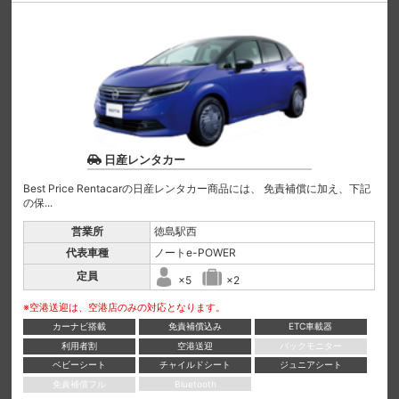
日産レンタカー
Best Price Rentacarの日産レンタカー商品には、 免責補償に加え、下記
の保...
営業所
徳島駅西
代表車種
ノートe-POWER
定員
×5
×2
※空港送迎は、空港店のみの対応となります。
カーナビ搭載
免責補償込み
ETC車載器
利用者割
空港送迎
バックモニター
ベビーシート
チャイルドシート
ジュニアシート
免責補償フル
Bluetooth