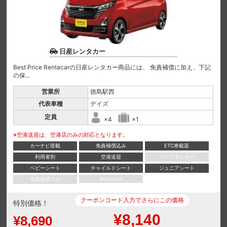
日産レンタカー
Best Price Rentacarの日産レンタカー商品には、 免責補償に加え、下記
の保...
営業所
徳島駅西
代表車種
デイズ
定員
×4
×1
※空港送迎は、空港店のみの対応となります。
カーナビ搭載
免責補償込み
ETC車載器
利用者割
空港送迎
バックモニター
ベビーシート
チャイルドシート
ジュニアシート
免責補償フル
Bluetooth
クーポンコード入力でさらにこの価格
特別価格！
¥8,140
¥8,690