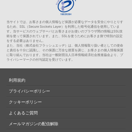
当サイトでは、お客さまの個人情報など保護が必要なデータを安全にやりとりす
るため、SSL（Secure Sockets Layer）を利用した暗号化通信を使用していま
す。当サービスのウェブサーバとお客さまがお使いのブラウザ間の情報はSSL技
術を使って保護されています。また、SSLを使うためにお客さま側で特別の設定
をする必要はありません。
また、当社（株式会社フラッシュエッヂ）は、個人情報取り扱い者としての使命
と責任を十分に認識し、その保護に万全な措置を講じ、お客さまの個人情報保護
に取り組んでおります。当社は一般財団法人日本情報経済社会推進協会より、プ
ライバシーマークの付与認定を受けています。
利用規約
プライバシーポリシー
クッキーポリシー
よくあるご質問
メールマガジンの配信解除