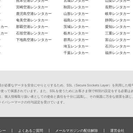
ー
熊本空港レンタカー
宮城レンタカー
山梨レンタカー
ー
宮崎空港レンタカー
秋田レンタカー
長野レンタカー
ー
鹿児島空港レンタカー
山形レンタカー
岐阜レンタカー
ー
奄美空港レンタカー
福島レンタカー
静岡レンタカー
タカー
那覇空港レンタカー
茨城レンタカー
愛知レンタカー
タカー
石垣空港レンタカー
栃木レンタカー
三重レンタカー
ー
下地島空港レンタカー
群馬レンタカー
富山レンタカー
ー
埼玉レンタカー
石川レンタカー
ー
千葉レンタカー
福井レンタカー
要なデータを安全にやりとりするため、SSL（Secure Sockets Layer）を利
を使って保護されています。また、SSLを使うためにお客さま側で特別の設定をする必要は
は、個人情報取り扱い者としての使命と責任を十分に認識し、その保護に万全な措置を講じ
ライバシーマークの付与認定を受けています。
シー
よくあるご質問
メールマガジンの配信解除
運営会社