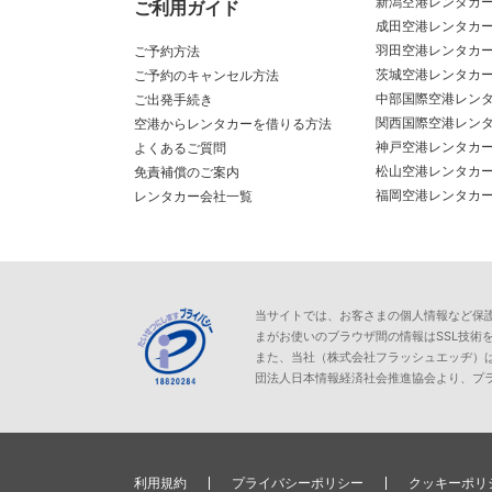
新潟空港レンタカ
ご利用ガイド
成田空港レンタカ
羽田空港レンタカ
ご予約方法
茨城空港レンタカ
ご予約のキャンセル方法
中部国際空港レン
ご出発手続き
関西国際空港レン
空港からレンタカーを借りる方法
神戸空港レンタカ
よくあるご質問
松山空港レンタカ
免責補償のご案内
福岡空港レンタカ
レンタカー会社一覧
当サイトでは、お客さまの個人情報など保護が必
まがお使いのブラウザ間の情報はSSL技術
また、当社（株式会社フラッシュエッヂ）
団法人日本情報経済社会推進協会より、プ
利用規約
プライバシーポリシー
クッキーポリ