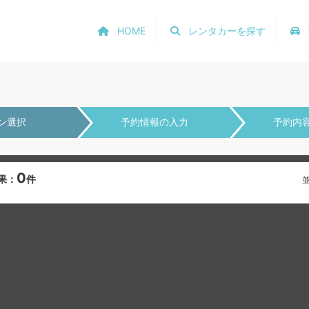
HOME
レンタカーを探す
ン選択
予約情報の入力
予約内
0
果：
件