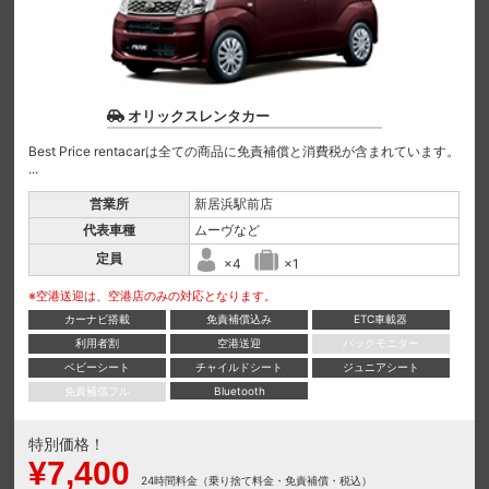
オリックスレンタカー
Best Price rentacarは全ての商品に免責補償と消費税が含まれています。
...
営業所
新居浜駅前店
代表車種
ムーヴなど
定員
×4
×1
※空港送迎は、空港店のみの対応となります。
カーナビ搭載
免責補償込み
ETC車載器
利用者割
空港送迎
バックモニター
ベビーシート
チャイルドシート
ジュニアシート
免責補償フル
Bluetooth
特別価格！
¥7,400
24時間料金（乗り捨て料金・免責補償・税込）