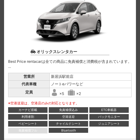
オリックスレンタカー
Best Price rentacarは全ての商品に免責補償と消費税が含まれています。
...
営業所
新居浜駅前店
代表車種
ノートeパワーなど
定員
×5
×2
※空港送迎は、空港店のみの対応となります。
カーナビ搭載
免責補償込み
ETC車載器
利用者割
空港送迎
バックモニター
ベビーシート
チャイルドシート
ジュニアシート
免責補償フル
Bluetooth