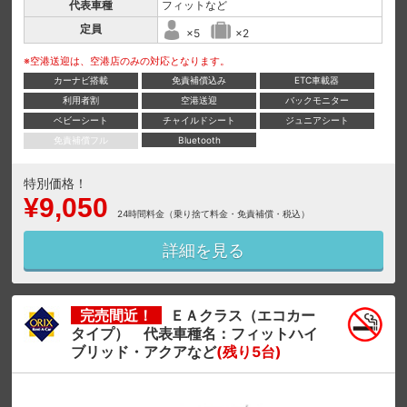
代表車種
フィットなど
定員
×5
×2
※空港送迎は、空港店のみの対応となります。
カーナビ搭載
免責補償込み
ETC車載器
利用者割
空港送迎
バックモニター
ベビーシート
チャイルドシート
ジュニアシート
免責補償フル
Bluetooth
特別価格！
¥9,050
24時間料金（乗り捨て料金・免責補償・税込）
詳細を見る
完売間近！
ＥＡクラス（エコカー
タイプ） 代表車種名：フィットハイ
ブリッド・アクアなど
(残り5台)