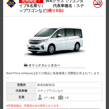
完売間近！
WAクラス（ワゴンタ
イプ8名乗り） 代表車種名：ステ
ップワゴンなど
(残り5台)
オリックスレンタカー
Best Price rentacarは全ての商品に免責補償と消費税が含まれています。
...
営業所
新居浜駅前店
代表車種
ステップワゴンなど
定員
×7～8名
×3
※空港送迎は、空港店のみの対応となります。