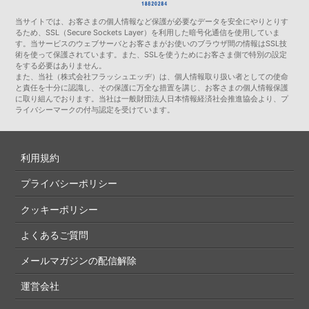
当サイトでは、お客さまの個人情報など保護が必要なデータを安全にやりとりす
るため、SSL（Secure Sockets Layer）を利用した暗号化通信を使用していま
す。当サービスのウェブサーバとお客さまがお使いのブラウザ間の情報はSSL技
術を使って保護されています。また、SSLを使うためにお客さま側で特別の設定
をする必要はありません。
また、当社（株式会社フラッシュエッヂ）は、個人情報取り扱い者としての使命
と責任を十分に認識し、その保護に万全な措置を講じ、お客さまの個人情報保護
に取り組んでおります。当社は一般財団法人日本情報経済社会推進協会より、プ
ライバシーマークの付与認定を受けています。
利用規約
プライバシーポリシー
クッキーポリシー
よくあるご質問
メールマガジンの配信解除
運営会社