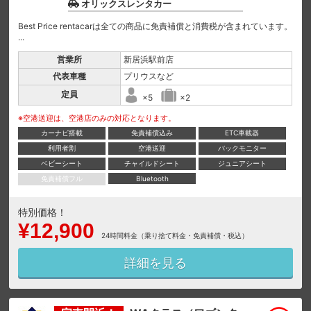
オリックスレンタカー
Best Price rentacarは全ての商品に免責補償と消費税が含まれています。
...
営業所
新居浜駅前店
代表車種
プリウスなど
定員
×5
×2
※空港送迎は、空港店のみの対応となります。
カーナビ搭載
免責補償込み
ETC車載器
利用者割
空港送迎
バックモニター
ベビーシート
チャイルドシート
ジュニアシート
免責補償フル
Bluetooth
特別価格！
¥12,900
24時間料金（乗り捨て料金・免責補償・税込）
詳細を見る