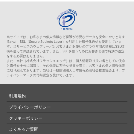
当サイトでは、お客さまの個人情報など保護が必要なデータを安全にやりとりす
るため、SSL（Secure Sockets Layer）を利用した暗号化通信を使用していま
す。当サービスのウェブサーバとお客さまがお使いのブラウザ間の情報はSSL技
術を使って保護されています。また、SSLを使うためにお客さま側で特別の設定
をする必要はありません。
また、当社（株式会社フラッシュエッヂ）は、個人情報取り扱い者としての使命
と責任を十分に認識し、その保護に万全な措置を講じ、お客さまの個人情報保護
に取り組んでおります。当社は一般財団法人日本情報経済社会推進協会より、プ
ライバシーマークの付与認定を受けています。
利用規約
プライバシーポリシー
クッキーポリシー
よくあるご質問